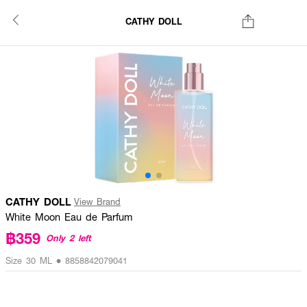
CATHY DOLL
CATHY DOLL
View Brand
White Moon Eau de Parfum
฿359
Only 2 left
Size 30 ML • 8858842079041