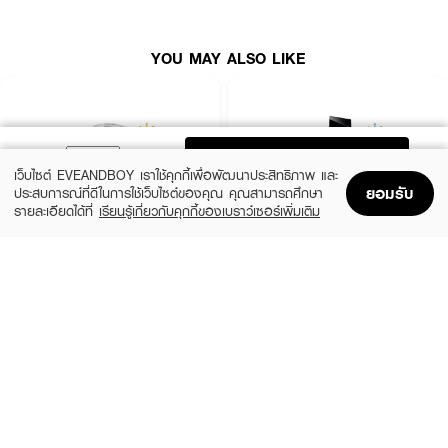
● มีส่วนผสมของ
Marine Collagen
และ
วิตามินบีรวม
ช่วยบำรุงผิวและเส้นผม
YOU MAY ALSO LIKE
เลขที่จดแจ้ง:
21-1-6400018070
ปริมาณสุทธิ:
30 มล.
ADD TO BAG
เว็บไซต์ EVEANDBOY เราใช้คุกกี้เพื่อพัฒนาประสิทธิภาพ และ
วิธีใช้:
ยอมรับ
ประสบการณ์ที่ดีในการใช้เว็บไซต์ของคุณ คุณสามารถศึกษา
รายละเอียดได้ที่
เรียนรู้เกี่ยวกับคุกกี้ของเบราว์เซอร์เพิ่มเติม
● หมุนฝาแล้วฉีดบริเวณผิวกาย เช่น ข้อมือ ข้อพับแขน ข้อพับขา หลังหู ซอกคอ
Home
Home
Promotions
Promotions
Shopping Bag
Shopping Bag
Account
Account
หรือเส้นผม
● สามารถฉีดเพิ่มกลิ่นหอมได้ตามต้องการ
CHLOE
YVES SAINT LAURENT
Signature EDP Mini
Libre EDP
● ปิดฝาขวดให้สนิททุกครั้งหลังใช้
(36%)
(10%)
฿1,399
฿3,555
฿2,200
฿3,950
size 20 ML
3 Variations
✨ เติมความละมุน สดใส และเสน่ห์เย้ายวนทุกวัน ด้วย
CATHYDOLL White Moon
Eau de Parfum