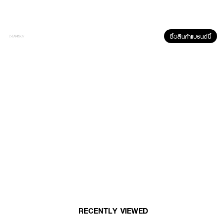
ซื้อสินค้าแบรนด์นี้
กลิ่นหอม (Fragrance Notes):
●
Top Note:
สดชื่นด้วยกลิ่นลูกแพร์ฉ่ำยามเช้า และกลิ่นเมล่อนหวานหอม
●
Middle Note:
กลิ่นดอกฟรีเซียสีขาวบริสุทธิ์ หอมแพงแบบผู้ดีอังกฤษ
●
Base Note:
กลิ่น Musk และ Amber เพิ่มความละมุน เย้ายวน และอบอุ่น
คุณสมบัติ:
● กลิ่นหอมติดทนนาน เหมาะสำหรับผิวกายและเส้นผม
RECENTLY VIEWED
● ให้ความรู้สึกเบาสบาย สดชื่น และน่าทะนุถนอม