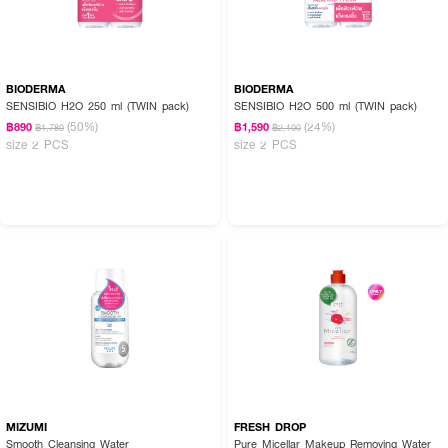
BIODERMA
BIODERMA
SENSIBIO H2O 250 ml (TWIN pack)
SENSIBIO H2O 500 ml (TWIN pack)
(50%)
(24%)
฿890
฿1,590
฿1,780
฿2,100
size 2 PCS
size 2 PCS
MIZUMI
FRESH DROP
Smooth Cleansing Water
Pure Micellar Makeup Removing Water