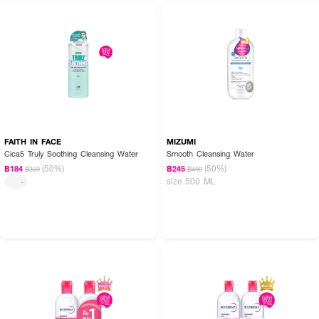
FAITH IN FACE
MIZUMI
Cica5 Truly Soothing Cleansing Water
Smooth Cleansing Water
(50%)
(50%)
฿184
฿245
฿369
฿490
size 500 ML
-