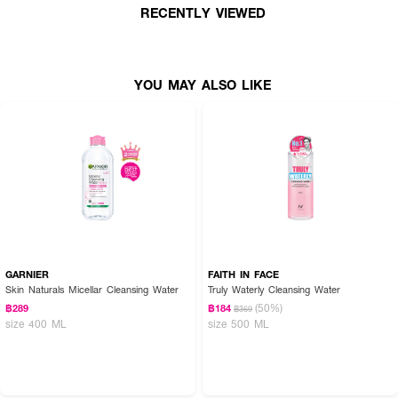
RECENTLY VIEWED
· ฟื้นบำรุงและปรับสีผิวให้กระจ่างใส
· ช่วยลดเลือนความหมองคล้ำและปรับสีผิวให้สม่ำเสมอ
· มีเทคโนโลยี Balanced Charge Cleansing ทำความสะอาดอย่างล้ำลึก
YOU MAY ALSO LIKE
· ผลัดเซลล์ผิวอย่างอ่อนโยนด้วย Glycolic Acid และ Kojic Acid
· อุดมด้วยวิตามินซีจาก Acerola Cherry Extract และสารแอนตี้ออกซิแดนท์
· ปกป้องผิวจากมลภาวะและฟื้นฟูเกราะป้องกันผิวด้วย Edelweiss Extract
· ปราศจากสารที่ก่อให้เกิดการระคายเคือง 9 ชนิด
· ปริมาณ: 150 ml.
How to Use:
GARNIER
FAITH IN FACE
Skin Naturals Micellar Cleansing Water
Truly Waterly Cleansing Water
· กดฟองมูสออกมาในปริมาณที่พอเหมาะ
(50%)
฿289
฿184
฿369
size 400 ML
size 500 ML
· ล้างหน้าด้วยน้ำเปียกและนำมูสล้างหน้ามาทำความสะอาด
· นวดเบาๆ ทั่วใบหน้า แล้วล้างออกด้วยน้ำสะอาด
· ใช้เป็นประจำทุกวันในตอนเช้าและเย็น