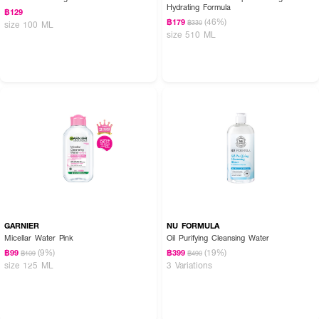
Hydrating Formula
฿129
(46%)
฿179
฿330
size 100 ML
size 510 ML
GARNIER
NU FORMULA
Micellar Water Pink
Oil Purifying Cleansing Water
(9%)
(19%)
฿99
฿399
฿109
฿490
size 125 ML
3 Variations