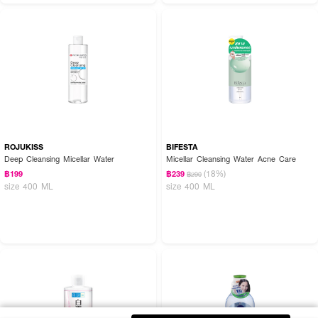
ROJUKISS
BIFESTA
Deep Cleansing Micellar Water
Micellar Cleansing Water Acne Care
(18%)
฿199
฿239
฿290
size 400 ML
size 400 ML