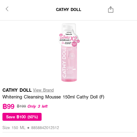
CATHY DOLL
CATHY DOLL
View Brand
Whitening Cleansing Mousse 150ml Cathy Doll (F)
฿99
Only 3 left
฿199
Save
฿100 (50%)
Size 150 ML • 8858842012512