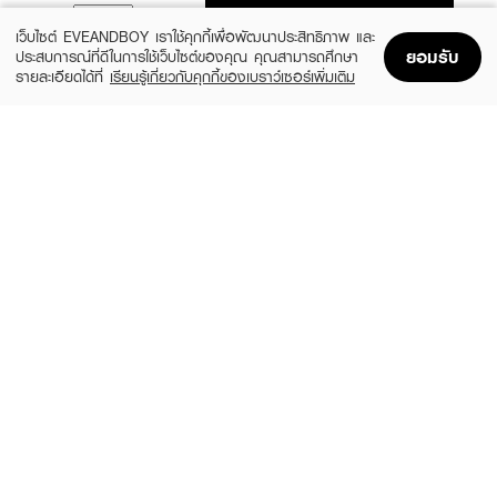
ADD TO BAG
เว็บไซต์ EVEANDBOY เราใช้คุกกี้เพื่อพัฒนาประสิทธิภาพ และ
ยอมรับ
ประสบการณ์ที่ดีในการใช้เว็บไซต์ของคุณ คุณสามารถศึกษา
รายละเอียดได้ที่
เรียนรู้เกี่ยวกับคุกกี้ของเบราว์เซอร์เพิ่มเติม
Home
Home
Promotions
Promotions
Shopping Bag
Shopping Bag
Account
Account
HADALABO
NIVEA
Premium Micellar Cleansing Water -
Whitening Oil Control Make Up Clear
Whitening
Micellar Water
฿295
฿259
size 310 ML
4 Variations
GARNIER
BIODERMA