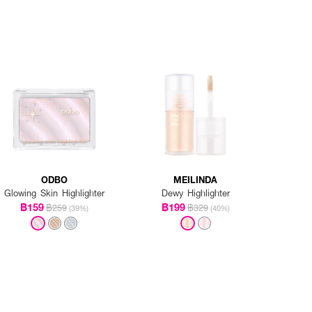
ODBO
MEILINDA
Glowing Skin Highlighter
Dewy Highlighter
฿159
฿199
฿259
฿329
(39%)
(40%)