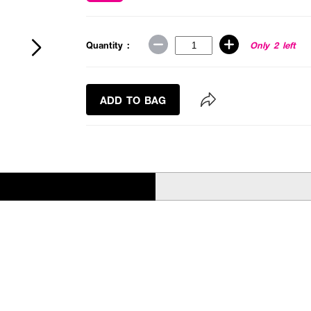
Quantity :
Only 2 left
ADD TO BAG