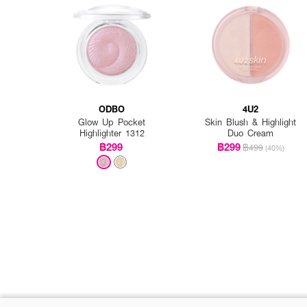
ODBO
4U2
Glow Up Pocket
Skin Blush & Highlight
Highlighter 1312
Duo Cream
฿299
฿299
฿499
(40%)