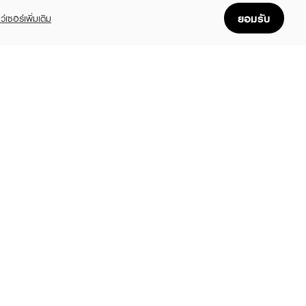
ยอมรับ
ว์เซอร์เพิ่มเติม
FOLLOW US
GET THE APP
Enjoyable, easy, and convenient