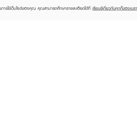
ในการใช้เว็บไซต์ของคุณ คุณสามารถศึกษารายละเอียดได้ที่
เรียนรู้เกี่ยวกับคุกกี้ของเบรา
TOMER CARE
EVEANDBOY MEMBER
 Shopping
Member registration
 store
t us