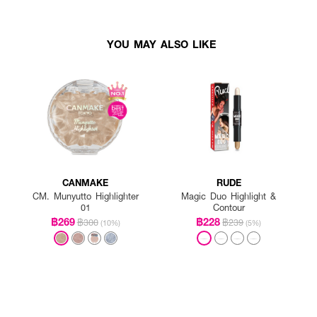
YOU MAY ALSO LIKE
CANMAKE
RUDE
CM. Munyutto Highlighter
Magic Duo Highlight &
01
Contour
฿269
฿228
฿300
฿239
(10%)
(5%)