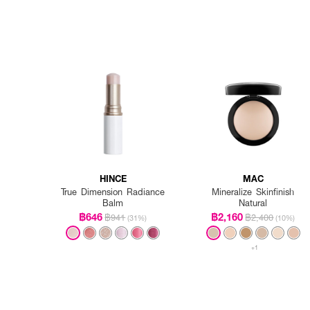
HINCE
MAC
True Dimension Radiance
Mineralize Skinfinish
Balm
Natural
฿646
฿2,160
฿941
฿2,400
(31%)
(10%)
+1