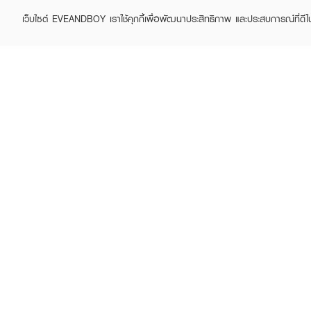
เว็บไซต์ EVEANDBOY เราใช้คุกกี้เพื่อพัฒนาประสิทธิภาพ และประสบการณ์ที่ดี
ABOUT EVEANDBOY
CUS
Brand story
Online
Privacy Policy
Find a
Terms and Conditions
Contac
Sell on EVEANDBOY
Whistleblowing