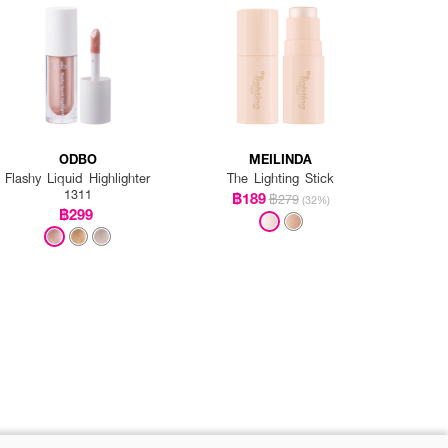
ODBO
MEILINDA
Flashy Liquid Highlighter
The Lighting Stick
1311
฿189
฿279
(32%)
฿299