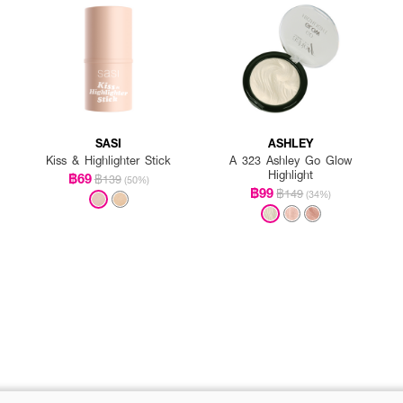
SASI
ASHLEY
Kiss & Highlighter Stick
A 323 Ashley Go Glow
Highlight
฿69
฿139
(50%)
฿99
฿149
(34%)