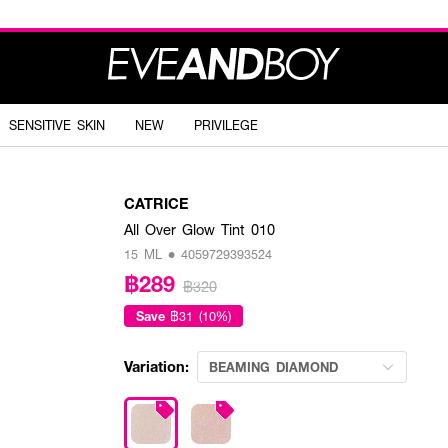
SENSITIVE SKIN
NEW
PRIVILEGE
CATRICE
All Over Glow Tint 010
15 ML • 4059729393524
฿289
฿320
Save
฿31 (10%)
Variation:
BEAMING DIAMOND