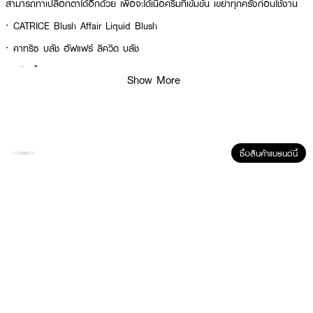
สามารถทาเปลือกตาได้อีกด้วย เพื่อจะได้เนื้อครีมที่เข้มข้น เขย่าทุกครั้งก่อนใช้งาน
· CATRICE Blush Affair Liquid Blush
· คาทริซ บลัช อัฟแฟร์ ลิควิด บลัช
· บลัชเนื้อลิควิด บางเบาสบายผิว
Show More
· เพิ่มความโกลว์ให้กับพวงแก้ม เน้นเติมความสดใส
· เกลี่ยง่ายไม่เป็นคราบ ได้ลุคที่ดูเป็นธรรมชาติ แก้มฉ่ำเงา
· สามารถทาเปลือกตาได้อีกด้วย
ซื้อสินค้าแบรนด์นี้
How to Use :
เขย่าทุกครั้งก่อนใช้งาน แตะลงบนแก้ม หรือเปลือกตา ให้ความสดใสให้กับลุค