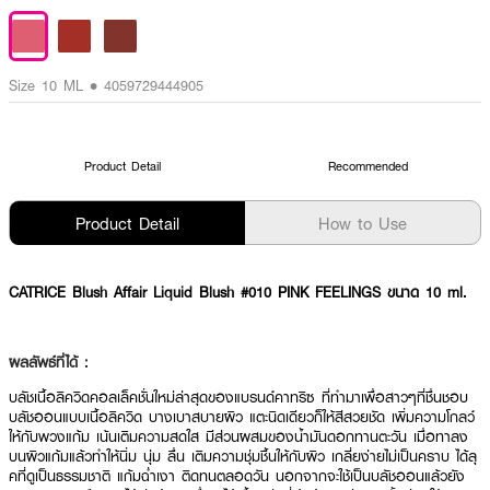
Size 10 ML • 4059729444905
Product Detail
Recommended
Product Detail
How to Use
CATRICE Blush Affair Liquid Blush #010 PINK FEELINGS ขนาด 10 ml.
ผลลัพธ์ที่ได้ :
บลัชเนื้อลิควิดคอลเล็คชั่นใหม่ล่าสุดของแบรนด์คาทริซ ที่ทำมาเพื่อสาวๆที่ชื่นชอบ
บลัชออนแบบเนื้อลิควิด บางเบาสบายผิว แตะนิดเดียวก็ให้สีสวยชัด เพิ่มความโกลว์
ให้กับพวงแก้ม เน้นเติมความสดใส มีส่วนผสมของน้ำมันดอกทานตะวัน เมื่อทาลง
บนผิวแก้มแล้วทำให้นิ่ม นุ่ม ลื่น เติมความชุ่มชื้นให้กับผิว เกลี่ยง่ายไม่เป็นคราบ ได้ลุ
คที่ดูเป็นธรรมชาติ แก้มฉ่ำเงา ติดทนตลอดวัน นอกจากจะใช้เป็นบลัชออนแล้วยัง