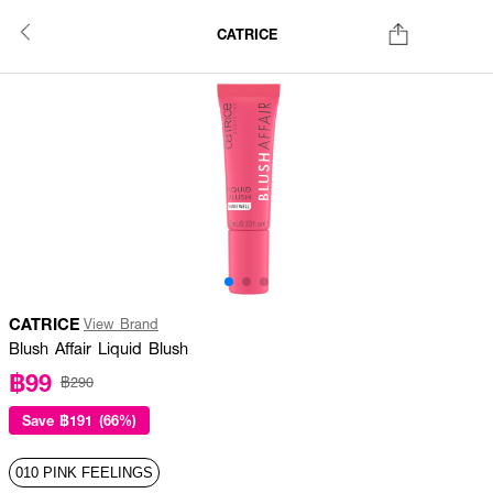
CATRICE
CATRICE
View Brand
Blush Affair Liquid Blush
฿99
฿290
Save
฿191 (66%)
010 PINK FEELINGS