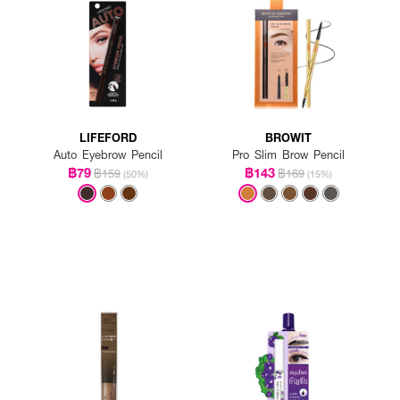
LIFEFORD
BROWIT
Auto Eyebrow Pencil
Pro Slim Brow Pencil
฿79
฿143
฿159
฿169
(50%)
(15%)