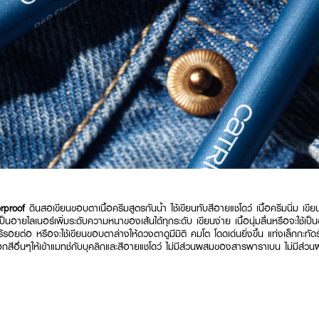
erproof
ดินสอเขียนขอบตาเนื้อครีมสูตรกันน้ำ ใช้เขียนทับสีอายแชโดว์ เนื้อครีมนิ่ม เขีย
นอายไลเนอร์เพิ่มระดับความหนาของเส้นได้ทุกระดับ เขียนง่าย เนื้อนุ่มลื่นหรือจะใช้เป็นอ
้รอยต่อ หรือจะใช้เขียนขอบตาล่างให้ดวงตาดูมีมิติ คมโต โดดเด่นยิ่งขึ้น แท่งเล็กกะท
กสีอื่นๆให้เข้าแมทช์กับบุคลิกและสีอายแชโดว์ ไม่มีส่วนผสมของสารพาราเบน ไม่มี