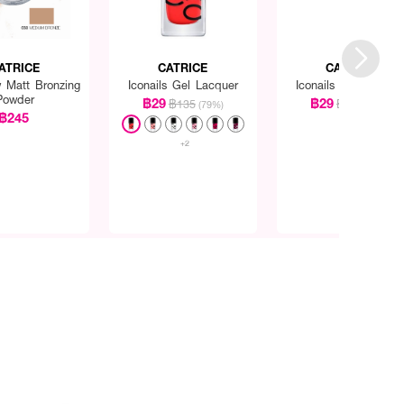
ATRICE
CATRICE
CATRICE
 Matt Bronzing
Iconails Gel Lacquer
Iconails Gel Lacque
Powder
฿29
฿29
฿135
฿135
(79%)
(79%)
฿245
+2