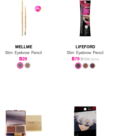
MELLME
LIFEFORD
Slim Eyebrow Pencil
Slim Eyebrow Pencil
฿29
฿79
฿159
(50%)