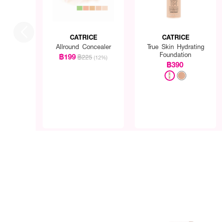
CATRICE
CATRICE
Allround Concealer
True Skin Hydrating
Foundation
฿199
฿225
(12%)
฿390
● ดินสอเขียนขอบตาเนื้อครีม
● เนื้อครีมนิ่ม เขียนง่าย เส
● ช่วยเพิ่มความคมโตให้กับ
● แท่งเล็กกะทัดรัด พกพาส
● ปราศจากพาราเบน แอลก
● ขนาด 3 g.