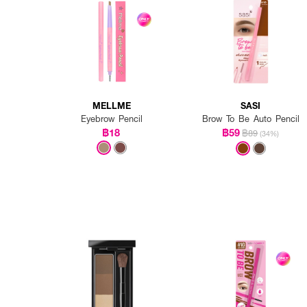
MELLME
SASI
Eyebrow Pencil
Brow To Be Auto Pencil
฿18
฿59
฿89
(34%)