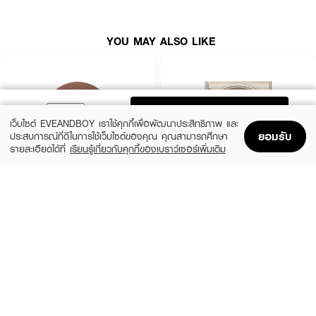
● สี 030 Medium Bronze
YOU MAY ALSO LIKE
● ขนาด 9.5 g
How to Use :
ADD TO BAG
ใช้กับใบหน้า
เว็บไซต์ EVEANDBOY เราใช้คุกกี้เพื่อพัฒนาประสิทธิภาพ และ
ยอมรับ
ประสบการณ์ที่ดีในการใช้เว็บไซต์ของคุณ คุณสามารถศึกษา
รายละเอียดได้ที่
เรียนรู้เกี่ยวกับคุกกี้ของเบราว์เซอร์เพิ่มเติม
Home
Home
Promotions
Promotions
Shopping Bag
Shopping Bag
Account
Account
4U2
PERIPERA
Skin Bronzer
V Shading
(40%)
(31%)
฿299
฿549
฿499
฿790
size 10 G
3 Variations