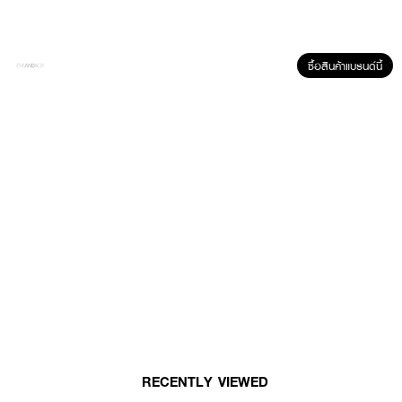
ซื้อสินค้าแบรนด์นี้
ผลลัพธ์ที่ได้ :
บรอนซ์เซอร์เนื้อแมตต์ละเอียด เกลี่ยง่าย ไม่เป็นคราบ สามารถใช้คอนทัวร์บนใบหน้า
เพื่อสร้างรูปหน้าให้ดูโดดเด่นมีมิติ อย่างเป็นธรรมชาติ ติดทนนานตลอดวัน เหมาะ
กับทุกสภาพผิว
● CATRICE-Sun Glow Matt Bronzing Powder
● บรอนซ์เซอร์เนื้อแมตต์ละเอียด เกลี่ยง่าย ไม่เป็นคราบ
● สามารถใช้คอนทัวร์บนใบหน้าเพื่อสร้างรูปหน้าให้ดูโดดเด่นมีมิติ
RECENTLY VIEWED
● ติดทนนานตลอดวัน เหมาะกับทุกสภาพผิว