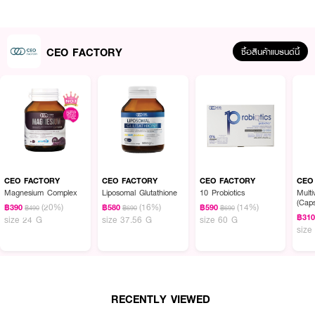
● 8 Forms Magnesium Superiority: รวมแมกนีเซียมถึง 8 รูปแบบ (เช่น
Bisglycinate, Taurate, Malate, Citrate และ Liposomal) เพื่อการกระจายตัวเข้า
CEO FACTORY
ซื้อสินค้าแบรนด์นี้
ดูแลระบบต่างๆ ในร่างกายได้อย่างครอบคลุมที่สุด
● PharmaGABA Technology: กาบาจากธรรมชาติเกรดการแพทย์ ช่วยรักษา
สมดุลคลื่นสมอง คลายความวิตกกังวล และเตรียมพร้อมร่างกายเข้าสู่โหมดการ
นอนหลับอย่างเป็นธรรมชาติ
● 6 Trademark Absorption Solutions: ขับเคลื่อนด้วย 6 เทคโนโลยีลิขสิทธิ์
เฉพาะ ที่ช่วยเพิ่มการดูดซึมสารอาหารเข้าสู่เซลล์ได้เหนือกว่าแมกนีเซียมเกรดทั่วไป
หลายเท่า
● Gastric-Friendly Formula: มีแมกนีเซียมฟอร์มที่อ่อนโยนเป็นพิเศษและ
CEO FACTORY
CEO FACTORY
CEO FACTORY
CEO
เทคโนโลยีห่อหุ้มสารอาหาร ช่วยลดผลข้างเคียงเรื่องอาการท้องเสียหรือระคาย
Magnesium Complex
Liposomal Glutathione
10 Probiotics
Multi
(Caps
เคืองกระเพาะอาหาร
(20%)
(16%)
(14%)
฿390
฿580
฿590
฿490
฿690
฿690
฿31
size 24 G
size 37.56 G
size 60 G
● เลขที่ใบจดแจ้ง / อย.: 90-1-00465-5-0089
size
● ปริมาณสุทธิ: 1 กระปุก บรรจุ 40 แคปซูล
How To Use:
RECENTLY VIEWED