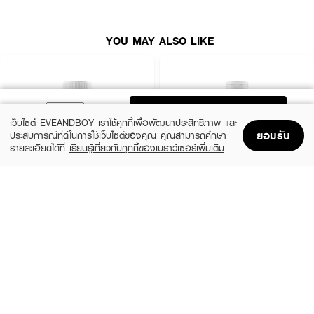
● สำหรับเน้นการนอนหลับลึก / คลายความเครียดสะสม: รับประทานวันละ 2
แคปซูล ก่อนนอนประมาณ 30–60 นาที
● สำหรับเน้นเพิ่มพลังงาน / ลดอาการตะคริวและตึงกล้ามเนื้อ: รับประทานวันละ 1
YOU MAY ALSO LIKE
แคปซูล หลังอาหารเช้า และอีก 1 แคปซูล ก่อนนอนประมาณ 30–60 นาที
● สำหรับผู้ที่มีอาการท้องไว / ระบบย่อยอาหารอ่อนแอ: แนะนำให้รับประทานหลัง
อาหารทันทีประมาณ 15–30 นาที เพื่อลดโอกาสการระคายเคืองทางเดินอาหาร
ADD TO BAG
เว็บไซต์ EVEANDBOY เราใช้คุกกี้เพื่อพัฒนาประสิทธิภาพ และ
Active Ingredients:
ยอมรับ
ประสบการณ์ที่ดีในการใช้เว็บไซต์ของคุณ คุณสามารถศึกษา
รายละเอียดได้ที่
เรียนรู้เกี่ยวกับคุกกี้ของเบราว์เซอร์เพิ่มเติม
Magnesium Glycerophosphate, Magnesium Bisglycinate, Magnesium
Home
Home
Promotions
Promotions
Shopping Bag
Shopping Bag
Account
Account
Oxide, Liposomal Magnesium, PharmaGABA, Magnesium Lactate
Anhydrous, Magnesium Malate, Magnesium Citrate, Magnesium Taurate,
Magnesium Gluconate
VISTRA
DR.PONG
Salmon Fish Oil 20 Caps
B Complex 1-6-12 Vitamin B1 B6 B12
฿130
฿325
size 1 G
size 35.76 G
FAQ:
● ทานแมกนีเซียมสูตรนี้แล้ว ตื่นเช้ามาจะมึนหัวหรือกดประสาทเหมือนยาแต้มให้หลับ
ไหมคะ? ไม่มึนแน่นอนค่ะ ผลิตภัณฑ์นี้เป็นสารอาหารเสริมจากธรรมชาติ ไม่ใช่ยาเคมี
กดประสาท ตัวแมกนีเซียมและกาบาจะเข้าไปช่วยปรับสมดุลสารสื่อประสาทให้สมอง
ผ่อนคลายอย่างเป็นธรรมชาติ จึงทำให้หลับลึกขึ้นโดยตื่นมาแล้วจะรู้สึกสดชื่น เบา
สบายหัว ไม่เพลียแน่นอนค่ะ