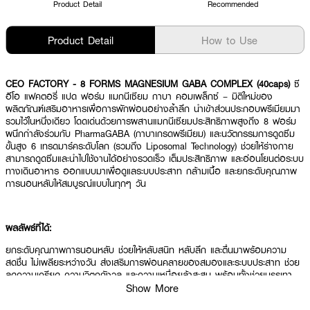
Product Detail
Recommended
Product Detail
How to Use
CEO FACTORY - 8 FORMS MAGNESIUM GABA COMPLEX (40caps)
ซี
อีโอ แฟคตอรี่ แปด ฟอร์ม แมกนีเซียม กาบา คอมเพล็กซ์ – มิติใหม่ของ
ผลิตภัณฑ์เสริมอาหารเพื่อการพักผ่อนอย่างล้ำลึก นำเข้าส่วนประกอบพรีเมียมมา
รวมไว้ในหนึ่งเดียว โดดเด่นด้วยการผสานแมกนีเซียมประสิทธิภาพสูงถึง 8 ฟอร์ม
ผนึกกำลังร่วมกับ PharmaGABA (กาบาเกรดพรีเมียม) และนวัตกรรมการดูดซึม
ขั้นสูง 6 เทรดมาร์คระดับโลก (รวมถึง Liposomal Technology) ช่วยให้ร่างกาย
สามารถดูดซึมและนำไปใช้งานได้อย่างรวดเร็ว เต็มประสิทธิภาพ และอ่อนโยนต่อระบบ
ทางเดินอาหาร ออกแบบมาเพื่อดูแลระบบประสาท กล้ามเนื้อ และยกระดับคุณภาพ
การนอนหลับให้สมบูรณ์แบบในทุกๆ วัน
ผลลัพธ์ที่ได้:
ยกระดับคุณภาพการนอนหลับ ช่วยให้หลับสนิท หลับลึก และตื่นมาพร้อมความ
สดชื่น ไม่เพลียระหว่างวัน ส่งเสริมการผ่อนคลายของสมองและระบบประสาท ช่วย
ลดความเครียด ความวิตกกังวล และความเหนื่อยล้าสะสม พร้อมทั้งช่วยบรรเทา
อาการตึงเกร็งของกล้ามเนื้อ ลดโอกาสการเกิดตะคริว และสนับสนุนกระบวนการ
Show More
สร้างพลังงานในเซลล์ให้ร่างกายทำงานได้อย่างสมดุล