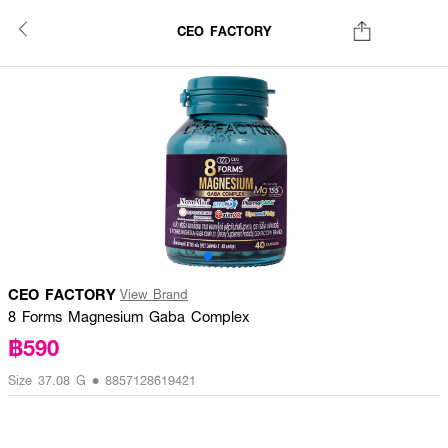
CEO FACTORY
CEO FACTORY
View Brand
8 Forms Magnesium Gaba Complex
฿590
Size 37.08 G • 8857128619421