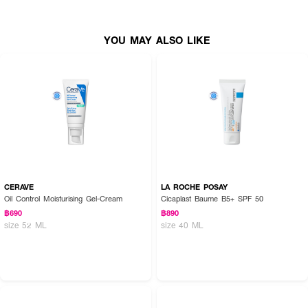
YOU MAY ALSO LIKE
CERAVE
LA ROCHE POSAY
Oil Control Moisturising Gel-Cream
Cicaplast Baume B5+ SPF 50
฿690
฿890
size 52 ML
size 40 ML
How to Use :