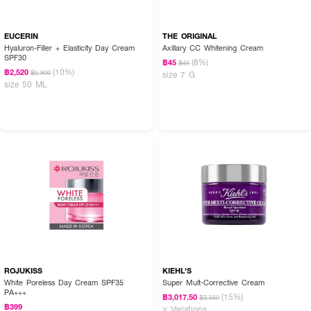
EUCERIN
THE ORIGINAL
Hyaluron-Filler + Elasticity Day Cream
Axillary CC Whitening Cream
SPF30
(8%)
฿45
฿49
(10%)
฿2,520
฿2,800
size 7 G
size 50 ML
ROJUKISS
KIEHL'S
White Poreless Day Cream SPF35
Super Mult-Corrective Cream
PA+++
(15%)
฿3,017.50
฿3,550
฿399
2 Variations