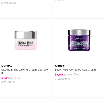
2 Variations
L'OREAL
KIEHL'S
Glycolic-Bright Glowing Cream Day SPF
Super Multi Corrective Soft Cream
30
(15%)
฿3,655
฿4,300
(17%)
฿499
฿599
2 Variations
size 50 ML