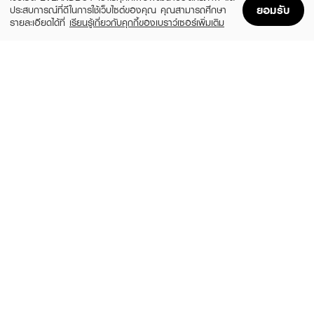
ยอมรับ
ประสบการณ์ที่ดีในการใช้เว็บไซต์ของคุณ คุณสามารถศึกษา
รายละเอียดได้ที่
เรียนรู้เกี่ยวกับคุกกี้ของเบราว์เซอร์เพิ่มเติม
Home
Home
Promotions
Promotions
Shopping Bag
Shopping Bag
Account
Account
GLAD2GLOW
EUCERIN
Bright Up Brightening Day Cream
Hyaluron (3X) Filler Day Bright SPF30 50
ml
(80%)
฿69
฿339
(10%)
฿1,620
฿1,800
size 30 ML
size 50 ML
LALIO
PHYSIOGEL
Gluta Milk Whitening Cream
Soothing Care AI Light Cream
฿69
฿970