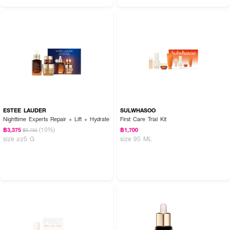
ESTEE LAUDER
SULWHASOO
Nighttime Experts Repair + Lift + Hydrate
First Care Trial Kit
(10%)
฿3,375
฿1,700
฿3,750
size 225 G
size 95 ML