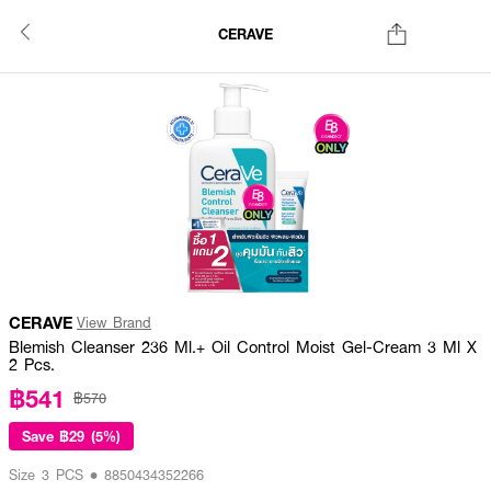
CERAVE
CERAVE
View Brand
Blemish Cleanser 236 Ml.+ Oil Control Moist Gel-Cream 3 Ml X
2 Pcs.
฿541
฿570
Save
฿29 (5%)
Size 3 PCS • 8850434352266