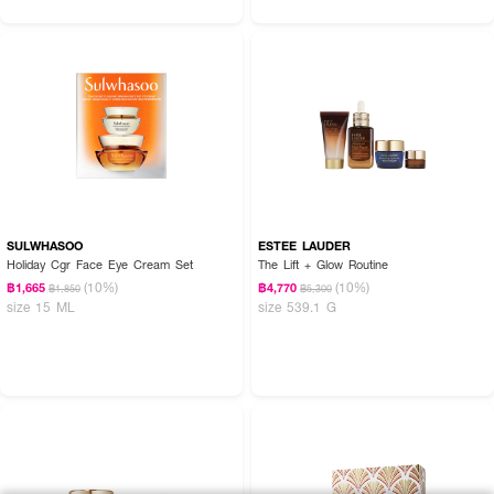
SULWHASOO
ESTEE LAUDER
Holiday Cgr Face Eye Cream Set
The Lift + Glow Routine
(10%)
(10%)
฿1,665
฿4,770
฿1,850
฿5,300
size 15 ML
size 539.1 G