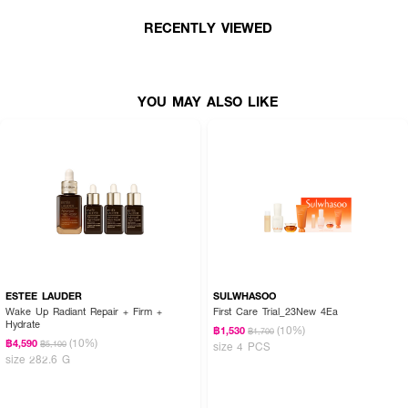
RECENTLY VIEWED
·
CERAVE Oil Control Moist Gel-Cream 3 Ml X 2 Pcs
ผลิตภัณฑ์บำรุงผิว
หน้า สูตรสำหรับผิวผสมถึงผิวมัน จากเซราวี เนื้อสัมผัสบางเบา ซึมไว ไม่
เหนอะหนะ พร้อมควบคุมความมัน ช่วยปลอบประโลมผิว และเสริมปราการผิวให้แข็ง
แรง
YOU MAY ALSO LIKE
· FDA Registration No. : 10-2-6500019888
How To Use :
·
CERAVE Blemish Cleanser
ใช้ทำความสะอาดผิวหน้า โดยลูบไล้ผลิตภัณฑ์บน
ผิวที่เปียก นวดเบาๆ แล้วล้างออก (โปรดหลีกเลี่ยงบริเวณรอบดวงตา)
ESTEE LAUDER
SULWHASOO
·
CERAVE Oil Control Moist Gel-Cream
ทาให้ทั่วใบหน้าและลำคอเป็นประจำทุก
Wake Up Radiant Repair + Firm +
First Care Trial_23New 4Ea
เช้า โดยเว้นบริเวณรอบดวงตา
Hydrate
(10%)
฿1,530
฿1,700
(10%)
฿4,590
฿5,100
size 4 PCS
size 282.6 G