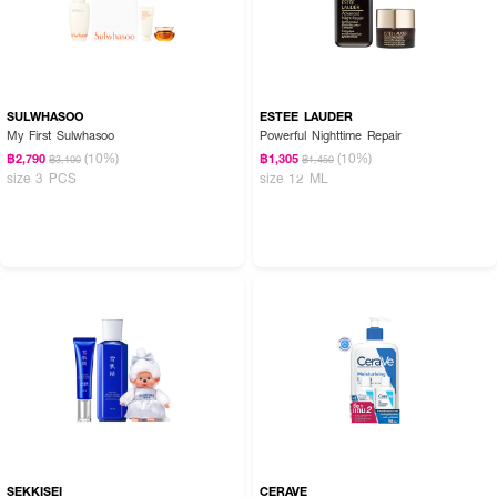
SULWHASOO
ESTEE LAUDER
My First Sulwhasoo
Powerful Nighttime Repair
(10%)
(10%)
฿2,790
฿1,305
฿3,100
฿1,450
size 3 PCS
size 12 ML
SEKKISEI
CERAVE