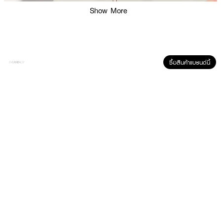
Show More
ซื้อสินค้าแบรนด์นี้
ผลลัพธ์ที่ได้ :
CERAVE Blemish Cleanser 236 Ml.+ Oil Control Moist Gel-Cream 3 Ml
X 2 Pcs.
ภายในเซ็ตประกอบด้วย
·
CERAVE Blemish Cleanser 236 Ml.
เจลทำความสะอาดผิวหน้า สูตรสำหรับ
ผิวเป็นสิวง่าย จากเซราวี ช่วยทำความสะอาด ขจัดสิ่งสกปรก และความมันส่วนเกิน
สิวลดลงอย่างอ่อนโยน โดยไม่ชำระล้างความชุ่มชื้นออกไป