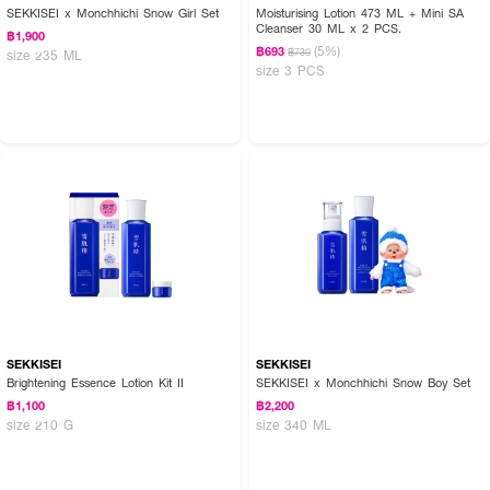
SEKKISEI x Monchhichi Snow Girl Set
Moisturising Lotion 473 ML + Mini SA
Cleanser 30 ML x 2 PCS.
฿1,900
(5%)
฿693
฿730
size 235 ML
size 3 PCS
SEKKISEI
SEKKISEI
Brightening Essence Lotion Kit II
SEKKISEI x Monchhichi Snow Boy Set
฿1,100
฿2,200
size 210 G
size 340 ML