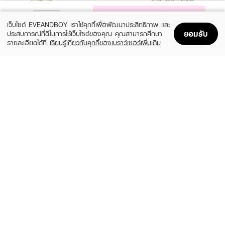
NOTIFY ME
เว็บไซต์ EVEANDBOY เราใช้คุกกี้เพื่อพัฒนาประสิทธิภาพ และ
ยอมรับ
ประสบการณ์ที่ดีในการใช้เว็บไซต์ของคุณ คุณสามารถศึกษา
รายละเอียดได้ที่
เรียนรู้เกี่ยวกับคุกกี้ของเบราว์เซอร์เพิ่มเติม
Home
Home
Promotions
Promotions
Shopping Bag
Shopping Bag
Account
Account
ESTEE LAUDER
ESTEE LAUDER
Own The Night Set
The Lift + Glow Routine Magical
Skincare Moments
(10%)
฿5,580
฿6,200
(10%)
฿4,770
฿5,300
size 105 ML
size 100 ML