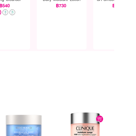
฿540
฿730
฿830