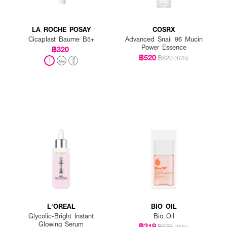
LA ROCHE POSAY
COSRX
Cicaplast Baume B5+
Advanced Snail 96 Mucin
Power Essence
฿320
฿520
฿620
(16%)
L'OREAL
BIO OIL
Glycolic-Bright Instant
Bio Oil
Glowing Serum
฿319
฿375
(15%)