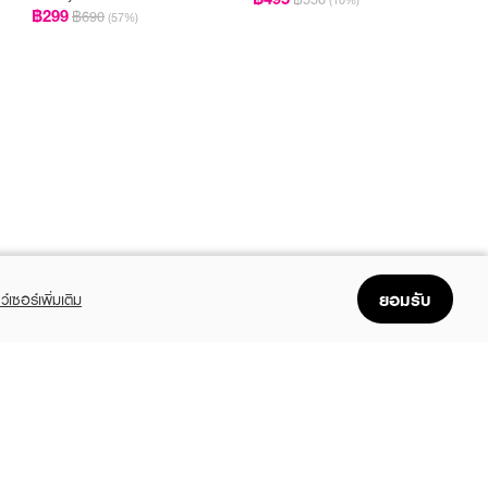
฿299
฿690
(57%)
ยอมรับ
ว์เซอร์เพิ่มเติม
FOLLOW US