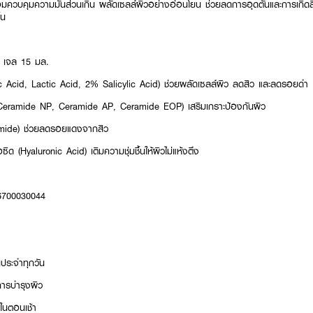
อมควบคุมความมันส่วนเกิน ผลัดเซลล์ผิวอย่างอ่อนโยน ช่วยลดการอุดตันและการเกิดสิว
้น
ล เจล 15 มล.
 Acid, Lactic Acid, 2% Salicylic Acid) ช่วยผลัดเซลล์ผิว ลดสิว และลดรอยดำ
(Ceramide NP, Ceramide AP, Ceramide EOP) เสริมเกราะป้องกันผิว
namide) ช่วยลดรอยแดงจากสิว
ด (Hyaluronic Acid) เติมความชุ่มชื้นให้ผิวไม่แห้งตึง
-6700030044
นประจำทุกวัน
การบำรุงผิว
ดในตอนเช้า