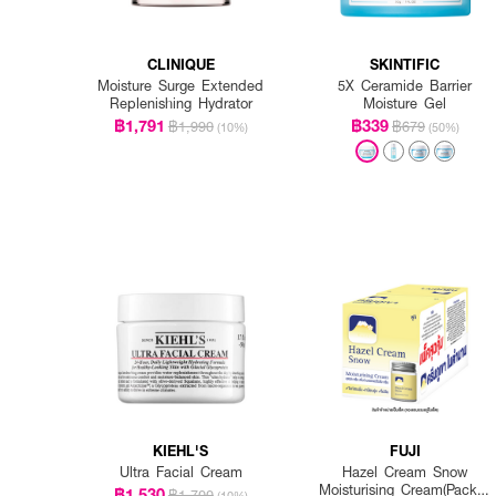
CLINIQUE
SKINTIFIC
Moisture Surge Extended
5X Ceramide Barrier
Replenishing Hydrator
Moisture Gel
฿1,791
฿339
฿1,990
฿679
(10%)
(50%)
KIEHL'S
FUJI
Ultra Facial Cream
Hazel Cream Snow
Moisturising Cream(Pack 1
฿1,530
฿1,700
(10%)