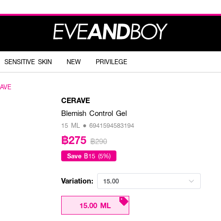
SENSITIVE SKIN
NEW
PRIVILEGE
AVE
CERAVE
Blemish Control Gel
15 ML • 6941594583194
฿275
฿290
Save
฿15 (5%)
Variation:
15.00
15.00 ML