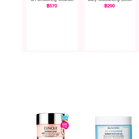
฿570
฿290