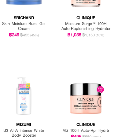
SRICHAND
CLINIQUE
Skin Moisture Burst Gel
Moisture Surge™ 100H
Cream
Auto-Replenishing Hydrator
฿249
฿1,035
฿455
฿1,150
(45%)
(10%)
MIZUMI
CLINIQUE
B3 AHA Intense White
MS 100H Auto-Rpl Hydrtr
Body Booster
฿495
฿550
(10%)