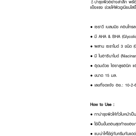
💧บำรุงผิวอย่างล้ำลึก พร้
แข็งแรง ช่วยให้ผิวดูเนียนใสขึ
● เซราวี เบลมมิช คอนโทร
● มี AHA & BHA (Glycolic
● ผสาน เซราไมด์ 3 ชนิด 
● มี ไนอาซินาไมด์ (Niaci
● อุดมด้วย ไฮยาลูรอนิค แอซิ
● ขนาด 15 มล.
● เลขที่จดแจ้ง อย.: 10-2
How to Use :
●
ทาบำรุงผิวให้ทั่วใบหน้าเป็
● ใช้เป็นขั้นตอนสุดท้ายของ
● แนะนำให้ใช้คู่กับครีมกันแด