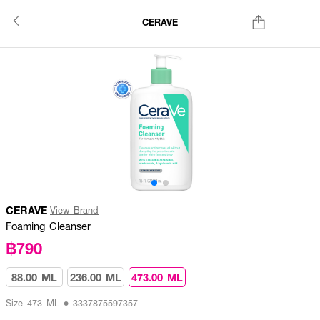
CERAVE
CERAVE
View Brand
Foaming Cleanser
฿790
88.00 ML
236.00 ML
473.00 ML
Size 473 ML • 3337875597357