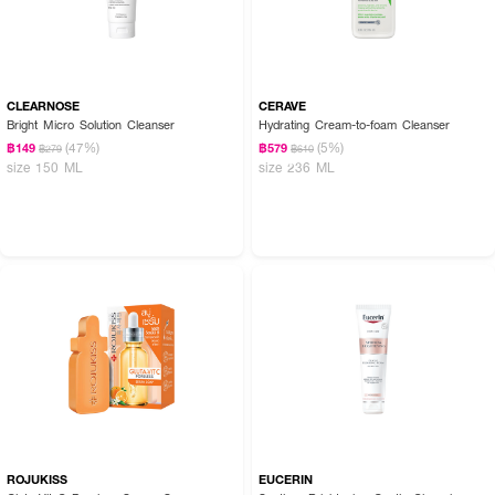
CLEARNOSE
CERAVE
Bright Micro Solution Cleanser
Hydrating Cream-to-foam Cleanser
(47%)
(5%)
฿149
฿579
฿279
฿610
size 150 ML
size 236 ML
ROJUKISS
EUCERIN