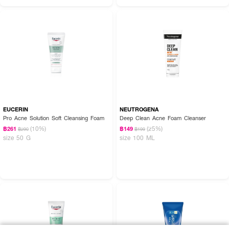
EUCERIN
NEUTROGENA
Pro Acne Solution Soft Cleansing Foam
Deep Clean Acne Foam Cleanser
(10%)
(25%)
฿261
฿149
฿290
฿199
size 50 G
size 100 ML