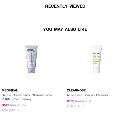
ปราการปกป้องผิวตามธรรมชาติ
RECENTLY VIEWED
●
ไฮยาลูโรนิค แอซิด: ส่วนผสมที่มอบความชุ่มชื้นให้แก่ผิวชั้นบนและช่วยคงความ
ชุ่มชื้นของผิวไว้
●
ไนอาซินาไมด์: ช่วยเสริมปราการผิวและปลอบประโลมผิว
YOU MAY ALSO LIKE
●
ไม่ก่อให้เกิดการอุดตัน ไม่ก่อให้เกิดอาการแพ้ ปราศจากน้ำหอม
●
คิดค้นขึ้นโดยความร่วมมือของแพทย์ผู้เชี่ยวชาญด้านผิวหนัง
●
เซราไมด์ 3 ชนิดที่จำเป็นต่อผิว ช่วยเสริมสร้างปราการผิวและรักษาความชุ่มชื้น
ของผิวให้สมดุล
●
MVE technology ควบคุมและค่อยๆปล่อยสารสำคัญรวมถึงเซราไมด์ อย่างช้าๆ
ต่อเนื่อง ช่วยปกป้องปราการผิว และซึมลงสู่ผิวได้อย่างล้ำลึก
● ขนาด 473 ml.
MEDIHEAL
CLEARNOSE
Derma Cream Pack Cleanser Rose
Acne Care Solution Cleanser
PDRN [Pore Firming]
(46%)
฿139
฿259
(45%)
฿549
฿999
size 150 G
size 243 G