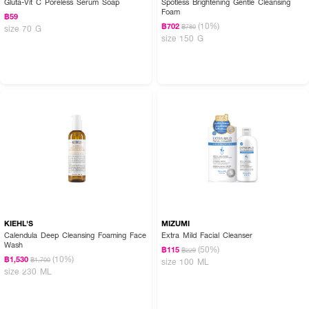
Gluta-Vit C Poreless Serum Soap
Spotless Brightening Gentle Cleansing
Foam
฿59
(10%)
฿702
฿780
size 70 G
size 150 G
KIEHL'S
MIZUMI
Calendula Deep Cleansing Foaming Face
Extra Mild Facial Cleanser
Wash
(50%)
฿115
฿229
(10%)
฿1,530
฿1,700
size 100 ML
size 230 ML