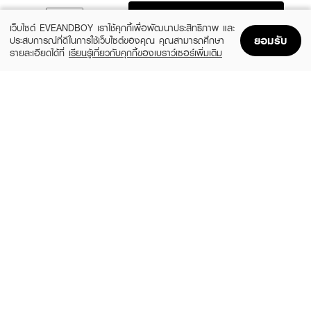
ADD TO BAG
เว็บไซต์ EVEANDBOY เราใช้คุกกี้เพื่อพัฒนาประสิทธิภาพ และ
ยอมรับ
ประสบการณ์ที่ดีในการใช้เว็บไซต์ของคุณ คุณสามารถศึกษา
รายละเอียดได้ที่
เรียนรู้เกี่ยวกับคุกกี้ของเบราว์เซอร์เพิ่มเติม
Home
Home
Promotions
Promotions
Shopping Bag
Shopping Bag
Account
Account
EUCERIN
HADALABO
Pro Acne Solution Gentle Cleansing
Deep Clean & Blemish Control Face
Foam
Wash
(10%)
฿594
฿189
฿660
size 150 G
2 Variations
HADALABO
CLEARNOSE