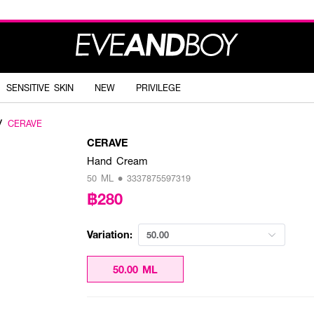
SENSITIVE SKIN
NEW
PRIVILEGE
/
CERAVE
CERAVE
Hand Cream
50 ML • 3337875597319
฿280
Variation:
50.00
50.00 ML