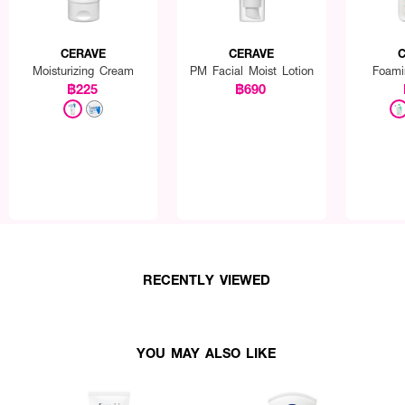
CERAVE
CERAVE
C
Moisturizing Cream
PM Facial Moist Lotion
Foami
฿225
฿690
RECENTLY VIEWED
YOU MAY ALSO LIKE