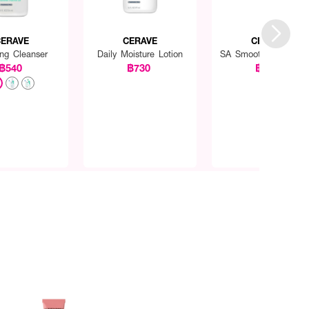
ERAVE
CERAVE
CERAVE
ng Cleanser
Daily Moisture Lotion
SA Smoothing Cleans
฿540
฿730
฿830