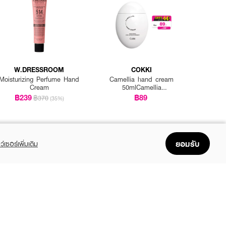
W.DRESSROOM
COKKI
Moisturizing Perfume Hand
Camellia hand cream
Cream
50mlCamellia
Extract,Glycerin, Sodium
฿239
฿89
฿370
(35%)
Hyaluronate
ยอมรับ
ว์เซอร์เพิ่มเติม