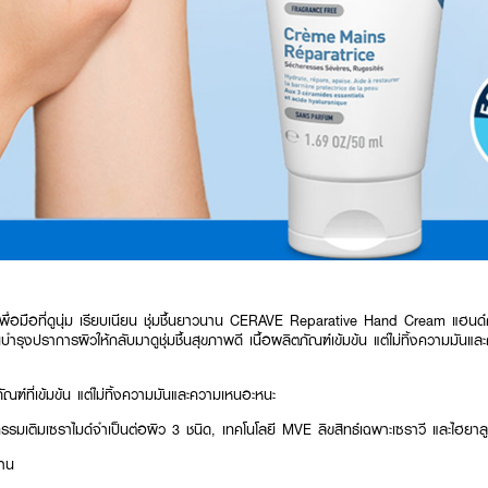
ื่อมือที่ดูนุ่ม เรียบเนียน ชุ่มชื้นยาวนาน CERAVE Reparative Hand Cream แฮนด์ครีม
้นบำรุงปราการผิวให้กลับมาดูชุ่มชื้นสุขภาพดี เนื้อผลิตภัณฑ์เข้มข้น แต่ไม่ทิ้งความมันแ
ัณฑ์ที่เข้มข้น แต่ไม่ทิ้งความมันและความเหนอะหนะ
ตกรรมเติมเซราไมด์จำเป็นต่อผิว 3 ชนิด, เทคโนโลยี MVE ลิขสิทธ์เฉพาะเซราวี และไฮยา
้าน