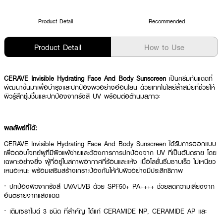
Product Detail
Recommended
Product Detail
How to Use
CERAVE Invisible Hydrating Face And Body Sunscreen
เป็นครีมกันแดดที่
พัฒนาขึ้นมาเพื่อบำรุงและปกป้องผิวอย่างอ่อนโยน ด้วยเทคโนโลยีล้ำสมัยที่ช่วยให้
ผิวรู้สึกชุ่มชื้นและปกป้องจากรังสี UV พร้อมต่อต้านมลภาวะ
ผลลัพธ์ที่ได้:
CERAVE Invisible Hydrating Face And Body Sunscreen ได้รับการออกแบบ
เพื่อตอบโจทย์ผูที่มีผิวแพ้ง่ายและต้องการการปกป้องจาก UV ที่เป็นอันตราย โดย
เฉพาะอย่างยิ่ง ผู้ที่อยู่ในสภาพอากาศที่ร้อนและแห้ง เนื้อโลชั่นซึมซาบเร็ว ไม่เหนียว
เหนอะหนะ พร้อมเสริมสร้างเกราะป้องกันให้กับผิวอย่างมีประสิทธิภาพ
· ปกป้องผิวจากรังสี UVA/UVB ด้วย SPF50+ PA++++ ช่วยลดความเสี่ยงจาก
อันตรายจากแสงแดด
· เติมเซราไมด์ 3 ชนิด ที่สำคัญ ได้แก่ CERAMIDE NP, CERAMIDE AP และ
CERAMIDE EOP ช่วยฟื้นฟูเกราะป้องกันผิวให้แข็งแรง