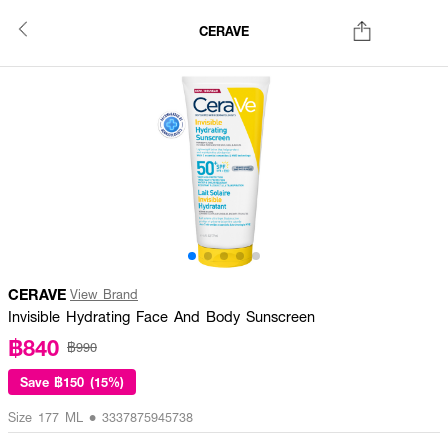
CERAVE
CERAVE
View Brand
Invisible Hydrating Face And Body Sunscreen
฿840
฿990
Save
฿150 (15%)
Size 177 ML • 3337875945738