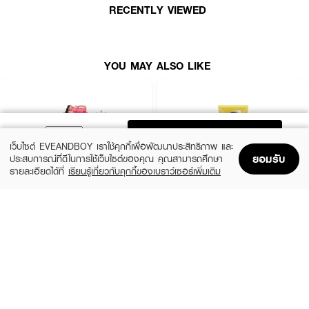
RECENTLY VIEWED
YOU MAY ALSO LIKE
ADD TO BAG
เว็บไซต์ EVEANDBOY เราใช้คุกกี้เพื่อพัฒนาประสิทธิภาพ และ
ยอมรับ
ประสบการณ์ที่ดีในการใช้เว็บไซต์ของคุณ คุณสามารถศึกษา
รายละเอียดได้ที่
เรียนรู้เกี่ยวกับคุกกี้ของเบราว์เซอร์เพิ่มเติม
Home
Home
Promotions
Promotions
Shopping Bag
Shopping Bag
Account
Account
MIZUMI
VASELINE
UV Bright Body Serum SPF50+ PA++++
Healthy Bright Sun + Pollution Protection
Serum SPF50+ PA++++
(50%)
฿195
฿390
฿289
size 180 ML
size 300 ML