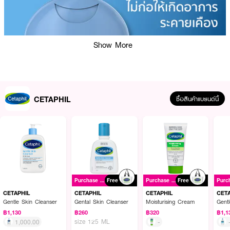
Show More
CETAPHIL
ซื้อสินค้าแบรนด์นี้
Purchase ฿1000+
Free
Purchase ฿1000+
Free
CETAPHIL
CETAPHIL
CETAPHIL
CET
Gentle Skin Cleanser
Gental Skin Cleanser
Moisturising Cream
Gent
ผลลัพธ์ที่ได้ :
฿1,130
฿260
฿320
฿1,1
size 125 ML
1,000.00
-
Cetaphil Baby Shampoo
ผลิตภัณฑ์ทำความสะอาดเส้นผม และหนังศีรษะอย่าง