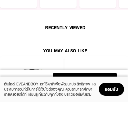
อ่อนโยนสำหรับเด็ก พร้อมบำรุงเส้นผม และหนังศีรษะ ให้มีความแข็งแรง ทำให้ผม
นุ่มลื่นสุขภาพดี มีส่วนผสมของ Natural Camomile ช่วยให้หนังศีรษะผ่อนคลาย
และให้กลิ่นที่อ่อนโยนช่วยให้ลูกน้อยรู้สึกสบายและอารมณ์ดี เป็นสูตรไม่ระคายเคือง
ต่อรอบดวงตา
RECENTLY VIEWED
• มีส่วนผสมของคาโมไมล์ช่วยผ่อนคลายหนังศีรษะ เส้นผมสะอาดนุ่ม ดูสุขภาพดี
พร้อมกลิ่นที่อ่อนโยน ช่วยให้ลูกน้อยรู้สึกสบาย อารมณ์ดี
• ช่วยคืนความชุ่มชื้น เสริมสร้างหนังศีรษะให้แข็งแรง สุขภาพดี
YOU MAY ALSO LIKE
• ไม่ระคายเคืองดวงตา ปราศจากส่วนผสมของสบู่ และช่วยคง pH Balance ให้
ผิวของลูกน้อย
• ได้รับการออกแบบมาเป็นพิเศษเพื่อใช้ได้ในทุกวัน
• ปราศจากพาราเบน แอลกอฮอล์ มิเนอรัลออยล์ สบู่ และ Animal origin
ADD TO BAG
เว็บไซต์ EVEANDBOY เราใช้คุกกี้เพื่อพัฒนาประสิทธิภาพ และ
ยอมรับ
ประสบการณ์ที่ดีในการใช้เว็บไซต์ของคุณ คุณสามารถศึกษา
รายละเอียดได้ที่
เรียนรู้เกี่ยวกับคุกกี้ของเบราว์เซอร์เพิ่มเติม
Home
Home
Promotions
Promotions
Shopping Bag
Shopping Bag
Account
Account
CLINIQUE
SKINTIFIC
Moisture Surge Extended Replenishing
5X Ceramide Barrier Moisture Gel
Hydrator
(50%)
฿339
฿679
(10%)
฿1,791
฿1,990
4 Variations