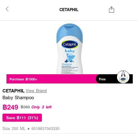
CETAPHIL
Purchase ฿1000+
Free
CETAPHIL
View Brand
Baby Shampoo
฿249
Only 3 left
฿360
Save
฿111 (31%)
Size 200 ML • 9318637043330