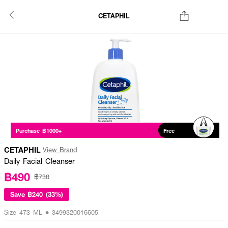
CETAPHIL
Purchase ฿1000+
Free
CETAPHIL
View Brand
Daily Facial Cleanser
฿490
฿730
Save
฿240 (33%)
Size 473 ML • 3499320016605