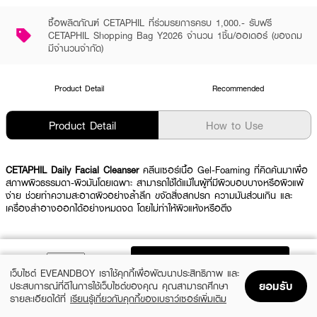
ซื้อผลิตภัณฑ์ CETAPHIL ที่ร่วมรยการครบ 1,000.- รับฟรี
CETAPHIL Shopping Bag Y2026 จำนวน 1ชิ้น/ออเดอร์ (ของถม
มีจำนวนจำกัด)
Product Detail
Recommended
Product Detail
How to Use
CETAPHIL Daily Facial Cleanser
คลีนเซอร์เนื้อ Gel-Foaming ที่คิดค้นมาเพื่อ
สภาพผิวธรรมดา-ผิวมันโดยเฉพาะ สามารถใช้ได้แม้ในผู้ที่มีผิวบอบบางหรือผิวแพ้
ง่าย ช่วยทำความสะอาดผิวอย่างล้ำลึก ขจัดสิ่งสกปรก ความมันส่วนเกิน และ
เครื่องสำอางออกได้อย่างหมดจด โดยไม่ทำให้ผิวแห้งหรือตึง
ผลลัพธ์ที่ได้ :
ADD TO BAG
เว็บไซต์ EVEANDBOY เราใช้คุกกี้เพื่อพัฒนาประสิทธิภาพ และ
CETAPHIL Daily Facial Cleanser
คลีนเซอร์ผิวมันเนื้อ Gel-Foaming ที่คิดค้น
ยอมรับ
ประสบการณ์ที่ดีในการใช้เว็บไซต์ของคุณ คุณสามารถศึกษา
มาเพื่อสภาพผิวธรรมดา-ผิวมันโดยเฉพาะ สามารถใช้ได้แม้ในผู้ที่มีผิวบอบบางหรือ
รายละเอียดได้ที่
เรียนรู้เกี่ยวกับคุกกี้ของเบราว์เซอร์เพิ่มเติม
ผิวแพ้ง่าย ช่วยทำความสะอาดผิวอย่างล้ำลึกพร้อมขจัดสิ่งสกปรก ความมันส่วน
Home
Home
Promotions
Promotions
Shopping Bag
Shopping Bag
Account
Account
เกิน และเครื่องสำอางออกได้อย่างหมดจดโดยไม่ทำให้ผิวแห้งหรือตึง มีส่วนผสม