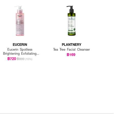
EUCERIN
PLANTNERY
Eucerin Spotless
Tea Tree Facial Cleanser
Brightening Exfoliating
฿169
Cleansing Gel
฿720
฿800
(10%)