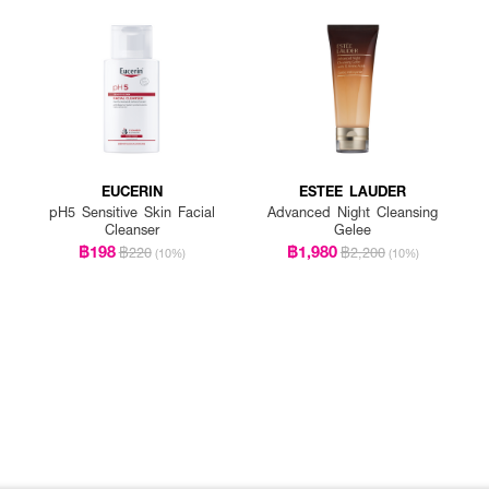
EUCERIN
ESTEE LAUDER
pH5 Sensitive Skin Facial
Advanced Night Cleansing
Cleanser
Gelee
฿198
฿1,980
฿220
฿2,200
(10%)
(10%)