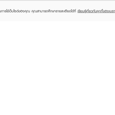
ในการใช้เว็บไซต์ของคุณ คุณสามารถศึกษารายละเอียดได้ที่
เรียนรู้เกี่ยวกับคุกกี้ของเบรา
TOMER CARE
EVEANDBOY MEMBER
 Shopping
Member registration
 store
t us