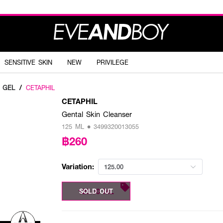
SENSITIVE SKIN
NEW
PRIVILEGE
 GEL
/
CETAPHIL
CETAPHIL
Gental Skin Cleanser
125 ML • 3499320013055
฿260
Variation:
125.00
125.00 ML
SOLD OUT