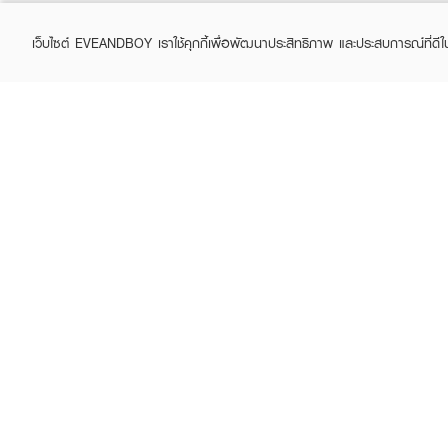
เว็บไซต์ EVEANDBOY เราใช้คุกกี้เพื่อพัฒนาประสิทธิภาพ และประสบการณ์ที่ดี
ABOUT EVEANDBOY
CUS
Brand story
Online
Privacy Policy
Find a
Terms and Conditions
Contac
Sell on EVEANDBOY
Whistleblowing