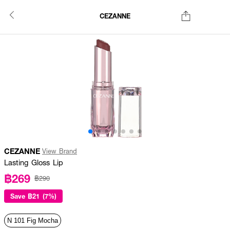
CEZANNE
CEZANNE
View Brand
Lasting Gloss Lip
฿269
฿290
Save
฿21 (7%)
N 101 Fig Mocha