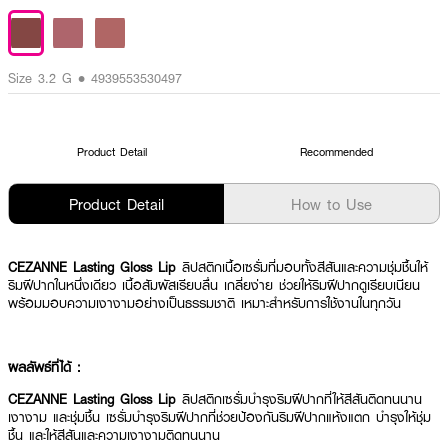
Size 3.2 G • 4939553530497
Product Detail
Recommended
Product Detail
How to Use
CEZANNE Lasting Gloss Lip
ลิปสติกเนื้อเซรั่มที่มอบทั้งสีสันและความชุ่มชื้นให้
ริมฝีปากในหนึ่งเดียว เนื้อสัมผัสเรียบลื่น เกลี่ยง่าย ช่วยให้ริมฝีปากดูเรียบเนียน
พร้อมมอบความเงางามอย่างเป็นธรรมชาติ เหมาะสำหรับการใช้งานในทุกวัน
ผลลัพธ์ที่ได้ :
CEZANNE Lasting Gloss Lip
ลิปสติกเซรั่มบำรุงริมฝีปากที่ให้สีสันติดทนนาน
เงางาม และชุ่มชื้น เซรั่มบำรุงริมฝีปากที่ช่วยป้องกันริมฝีปากแห้งแตก บำรุงให้ชุ่ม
ชื้น และให้สีสันและความเงางามติดทนนาน