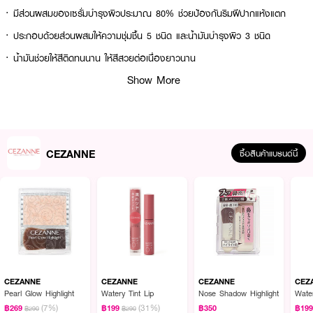
· มีส่วนผสมของเซรั่มบำรุงผิวประมาณ 80% ช่วยป้องกันริมฝีปากแห้งแตก
· ประกอบด้วยส่วนผสมให้ความชุ่มชื้น 5 ชนิด และน้ำมันบำรุงผิว 3 ชนิด
· น้ำมันช่วยให้สีติดทนนาน ให้สีสวยต่อเนื่องยาวนาน
Show More
· มีส่วนผสมของน้ำมันที่ละลายในอุณหภูมิริมฝีปาก ให้สัมผัสเนียนนุ่ม เงางามสวย
· สีชมพูใส ให้สีระเรื่อเป็นธรรมชาติ
· ปราศจากน้ำมันแร่และแอลกอฮอล์
· FDA Registration No. : 10-2-6900010048
CEZANNE
ซื้อสินค้าแบรนด์นี้
How to Use :
ทาลงบนริมฝีปากในปริมาณที่เหมาะสม
3 เฉดสี
101 Fig Mocha สีน้ำตาลอ่อนอบอุ่นอมแดง
CEZANNE
CEZANNE
CEZANNE
CEZ
Pearl Glow Highlight
Watery Tint Lip
Nose Shadow Highlight
Water
201 Pink Rosé สีชมพูใสที่มอบผิวเปล่งปลั่งดูเป็นธรรมชาติ
(7%)
(31%)
฿269
฿199
฿350
฿19
฿290
฿290