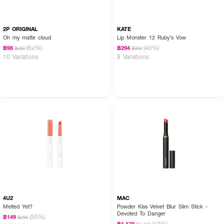
2P ORIGINAL
KATE
Oh my matte cloud
Lip Monster 12 Ruby's Vow
(62%)
(40%)
฿98
฿294
฿259
฿490
10 Variations
8 Variations
4U2
MAC
Melted Yet?
Powder Kiss Velvet Blur Slim Stick -
Devoted To Danger
(50%)
฿149
฿299
(10%)
฿1,170