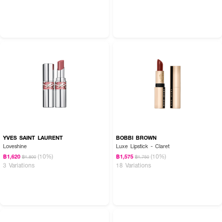
YVES SAINT LAURENT
BOBBI BROWN
Loveshine
Luxe Lipstick - Claret
(10%)
(10%)
฿1,620
฿1,575
฿1,800
฿1,750
3 Variations
18 Variations