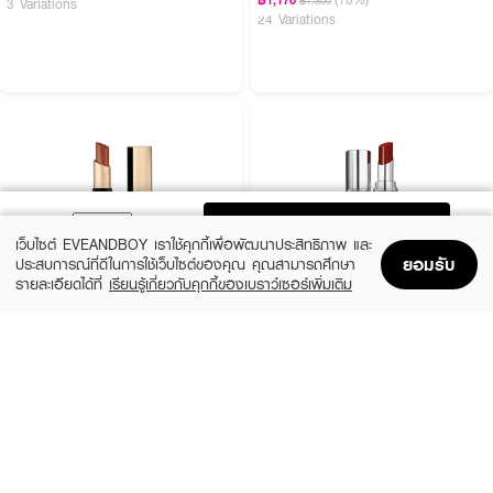
฿1,300
3 Variations
24 Variations
ADD TO BAG
เว็บไซต์ EVEANDBOY เราใช้คุกกี้เพื่อพัฒนาประสิทธิภาพ และ
ยอมรับ
ประสบการณ์ที่ดีในการใช้เว็บไซต์ของคุณ คุณสามารถศึกษา
รายละเอียดได้ที่
เรียนรู้เกี่ยวกับคุกกี้ของเบราว์เซอร์เพิ่มเติม
Home
Home
Promotions
Promotions
Shopping Bag
Shopping Bag
Account
Account
BOBBI BROWN
YVES SAINT LAURENT
Luxe Matte Lipstick - Downtown Rose
Loveshine
(10%)
(10%)
฿1,575
฿1,620
฿1,750
฿1,800
16 Variations
10 Variations