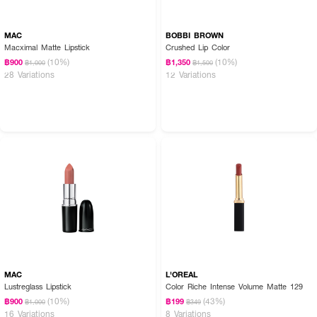
MAC
BOBBI BROWN
Macximal Matte Lipstick
Crushed Lip Color
(10%)
(10%)
฿900
฿1,350
฿1,000
฿1,500
28 Variations
12 Variations
MAC
L'OREAL
Lustreglass Lipstick
Color Riche Intense Volume Matte 129
(10%)
(43%)
฿900
฿199
฿1,000
฿349
16 Variations
8 Variations