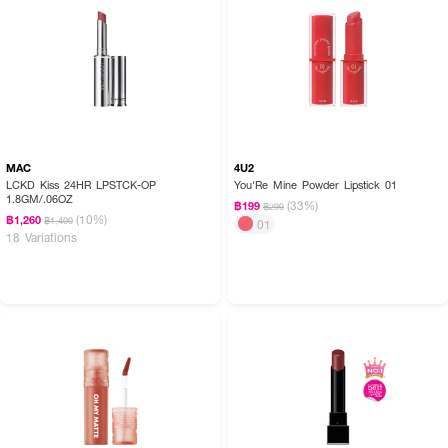
MAC
4U2
LCKD Kiss 24HR LPSTCK-OP
You'Re Mine Powder Lipstick 01
1.8GM/.06OZ
(33%)
฿199
฿299
(10%)
฿1,260
฿1,400
01
18 Variations