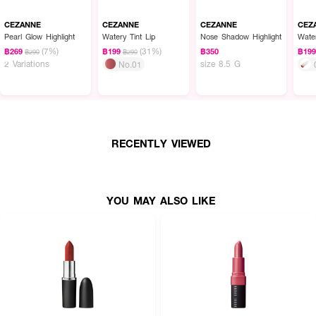
CEZANNE
CEZANNE
CEZANNE
CEZ
Pearl Glow Highlight
Watery Tint Lip
Nose Shadow Highlight
Water
(7%)
(31%)
฿269
฿199
฿350
฿19
฿290
฿290
2 Variations
size 8.5 G
No.01
RECENTLY VIEWED
YOU MAY ALSO LIKE