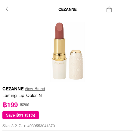
CEZANNE
CEZANNE
View Brand
Lasting Lip Color N
฿199
฿290
Save
฿91 (31%)
Size 3.2 G • 4939553041870