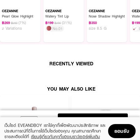
CEZANNE
CEZANNE
CEZANNE
CEZ
Pearl Glow Highlight
Watery Tint Lip
Nose Shadow Highlight
Water
(7%)
(31%)
฿269
฿199
฿350
฿19
฿290
฿290
2 Variations
size 8.5 G
No.01
RECENTLY VIEWED
YOU MAY ALSO LIKE
ADD TO BAG
เว็บไซต์ EVEANDBOY เราใช้คุกกี้เพื่อพัฒนาประสิทธิภาพ และ
ยอมรับ
ประสบการณ์ที่ดีในการใช้เว็บไซต์ของคุณ คุณสามารถศึกษา
รายละเอียดได้ที่
เรียนรู้เกี่ยวกับคุกกี้ของเบราว์เซอร์เพิ่มเติม