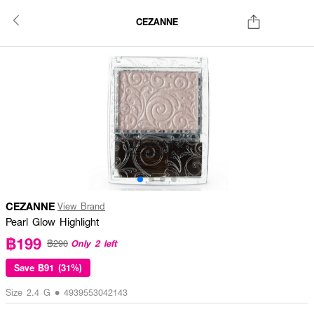
CEZANNE
CEZANNE
View Brand
Pearl Glow Highlight
฿199
Only 2 left
฿290
Save
฿91 (31%)
Size 2.4 G • 4939553042143