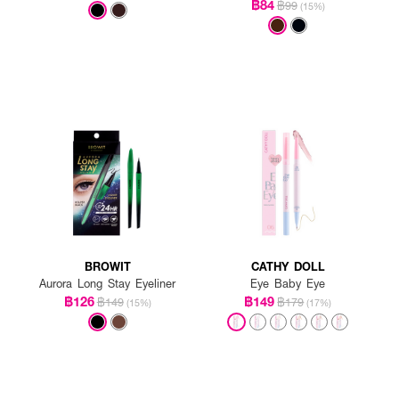
฿84
฿99
(15%)
BROWIT
CATHY DOLL
Aurora Long Stay Eyeliner
Eye Baby Eye
฿126
฿149
฿149
฿179
(15%)
(17%)