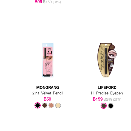
฿99
฿159
(38%)
MONGRANG
LIFEFORD
2In1 Velvet Pencil
Hi Precise Eyepen
฿59
฿159
฿219
(27%)