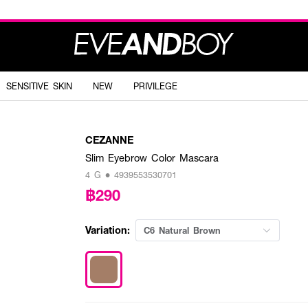
SENSITIVE SKIN
NEW
PRIVILEGE
CEZANNE
Slim Eyebrow Color Mascara
4 G • 4939553530701
฿290
Variation:
C6 Natural Brown