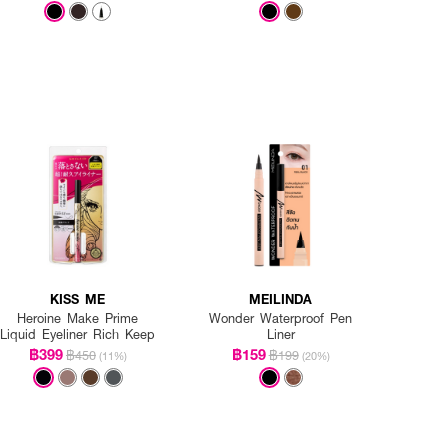
KISS ME
MEILINDA
Heroine Make Prime
Wonder Waterproof Pen
Liquid Eyeliner Rich Keep
Liner
฿399
฿159
฿450
฿199
(11%)
(20%)