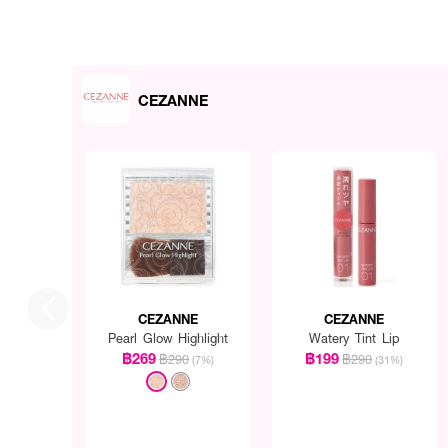
CEZANNE
CEZANNE
CEZANNE
Pearl Glow Highlight
Watery Tint Lip
฿269
฿199
฿290
฿290
(7%)
(31%)