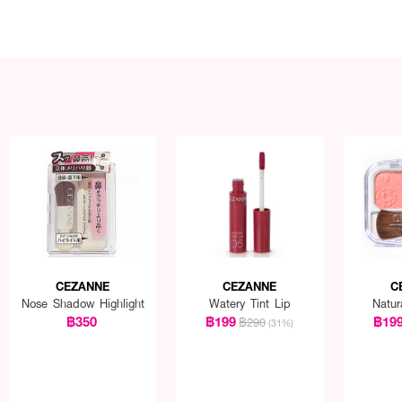
CEZANNE
CEZANNE
C
Nose Shadow Highlight
Watery Tint Lip
Natu
฿350
฿199
฿19
฿290
(31%)