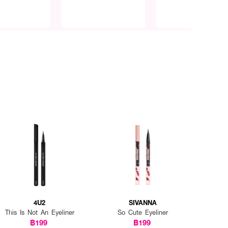
4U2
SIVANNA
This Is Not An Eyeliner
So Cute Eyeliner
฿199
฿199