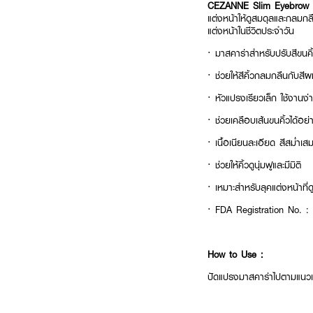
CEZANNE Slim Eyebrow 
แต่งหน้าให้ดูสมดุลและกลมกลืน
แต่งหน้าในชีวิตประจำวัน
· มาสคาร่าสำหรับปรับสีขนคิ้
· ช่วยให้สีคิ้วกลมกลืนกับสีผ
· หัวแปรงเรียวเล็ก ใช้งานง่
· ช่วยเคลือบเส้นขนคิ้วได้อย่า
· เนื้อเนียนละเอียด สีสม่ำเส
· ช่วยให้คิ้วดูนุ่มฟูและมีมิติ
· เหมาะสำหรับลุคแต่งหน้าที่ด
· FDA Registration No. 
How to Use :
ปัดแปรงมาสคาร่าไปตามแนวเส้