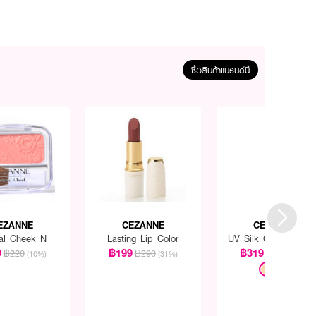
ซื้อสินค้าแบรนด์นี้
EZANNE
CEZANNE
CEZANNE
ral Cheek N
Lasting Lip Color
UV Silk Cover Powd
9
฿199
฿319
฿220
฿290
฿390
(10%)
(31%)
(18%)