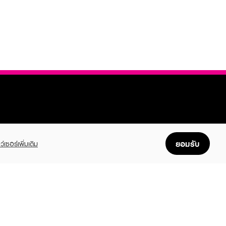
FOLLOW US
ยอมรับ
ว์เซอร์เพิ่มเติม
GET THE APP
Enjoyable, easy, and convenient