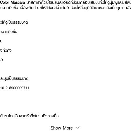
Color Mascara
มาสคาร่าคิ้วเนื้อเนียนละเอียดที่ช่วยเคลือบเส้นขนคิ้วให้ดูนุ่มฟูและมีส
มากยิ่งขึ้น เนื้อผลิตภัณฑ์ให้สีสวยสม่ำเสมอ ช่วยให้คิ้วดูมีมิติและช่วยเติมเต็มลุคเมคอ
วให้ดูเป็นธรรมชาติ
มมากยิ่งขึ้น
าย
งทั่วถึง
มอ
ูละมุนเป็นธรรมชาติ
: 10-2-6900009711
นขนโดยเริ่มจากหัวคิ้วไปจนถึงหางคิ้ว
Show More