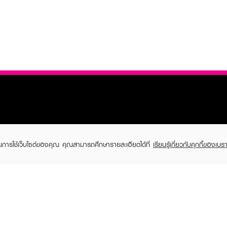
TOMER CARE
EVEANDBOY MEMBER
ในการใช้เว็บไซต์ของคุณ คุณสามารถศึกษารายละเอียดได้ที่
เรียนรู้เกี่ยวกับคุกกี้ของเบรา
 Shopping
Member registration
 store
t us