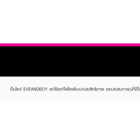
ABOUT EVEANDBOY
CUS
เว็บไซต์ EVEANDBOY เราใช้คุกกี้เพื่อพัฒนาประสิทธิภาพ และประสบการณ์ที่ดี
Brand story
Online
Privacy Policy
Find a
Terms and Conditions
Contac
Sell on EVEANDBOY
Whistleblowing