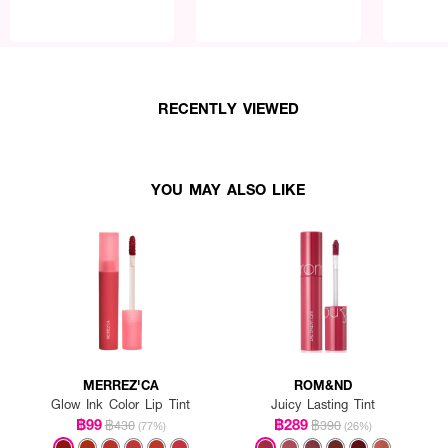
RECENTLY VIEWED
YOU MAY ALSO LIKE
MERREZ'CA
ROM&ND
Glow Ink Color Lip Tint
Juicy Lasting Tint
฿99
฿289
฿430
฿390
(77%)
(26%)