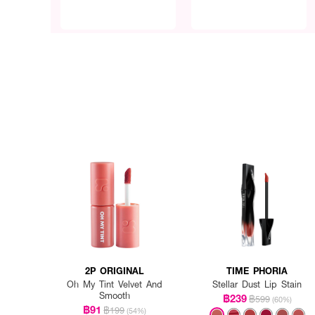
2P ORIGINAL
TIME PHORIA
Oh My Tint Velvet And
Stellar Dust Lip Stain
Smooth
฿239
฿599
(60%)
฿91
฿199
(54%)