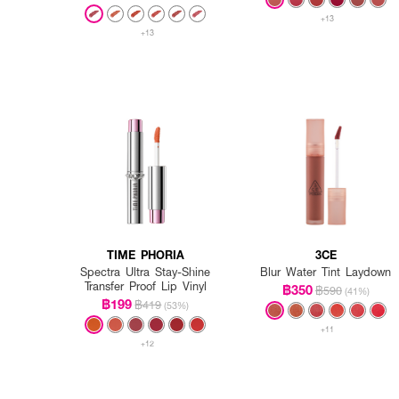
+13
+13
TIME PHORIA
3CE
Spectra Ultra Stay-Shine
Blur Water Tint Laydown
Transfer Proof Lip Vinyl
฿350
฿590
(41%)
฿199
฿419
(53%)
+11
+12