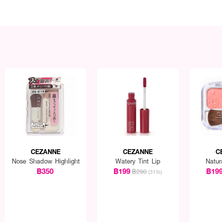
CEZANNE
CEZANNE
C
Nose Shadow Highlight
Watery Tint Lip
Natu
฿350
฿199
฿19
฿290
(31%)