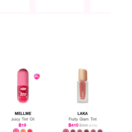
MELLME
LAKA
Juicy Tint Oil
Fruity Glam Tint
฿19
฿410
฿690
(41%)