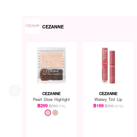
CEZANNE
CEZANNE
CEZANNE
Pearl Glow Highlight
Watery Tint Lip
฿269
฿199
฿290
฿290
(7%)
(31%)