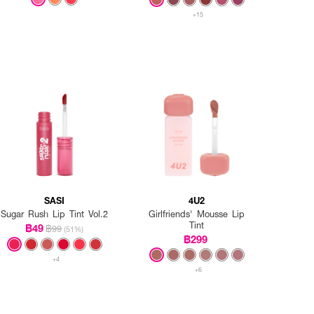
+15
SASI
4U2
Sugar Rush Lip Tint Vol.2
Girlfriends' Mousse Lip
Tint
฿49
฿99
(51%)
฿299
+4
+6