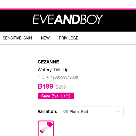
SENSITIVE SKIN
NEW
PRIVILEGE
CEZANNE
Watery Tint Lip
4 G • 4939553042068
฿199
฿290
Save
฿91 (31%)
Variation:
05 Plum Red