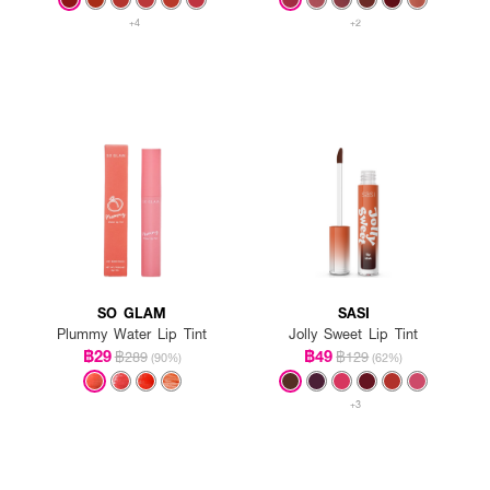
+4
+2
SO GLAM
SASI
Plummy Water Lip Tint
Jolly Sweet Lip Tint
฿29
฿49
฿289
฿129
(90%)
(62%)
+3