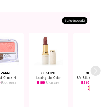
ซื้อสินค้าแบรนด์นี้
EZANNE
CEZANNE
CEZANNE
ral Cheek N
Lasting Lip Color
UV Silk Cover Powd
9
฿199
฿319
฿220
฿290
฿390
(10%)
(31%)
(18%)