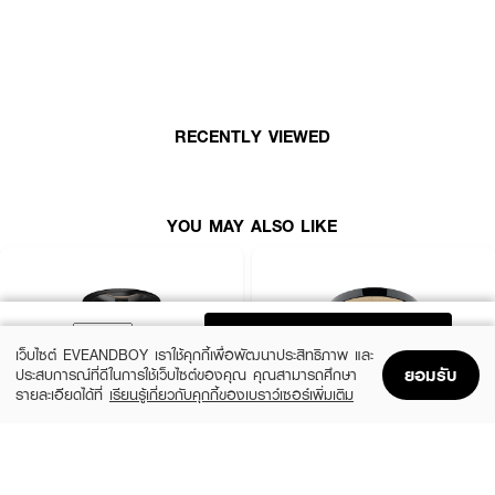
● เจ้านาง เพอร์เฟค ไบท์ ยูวี 2 เวย์ส พาวเดอร์ ฟาวเดชั่น ทู โก
● แป้งรองพื้น 2-Way เน้นการปกปิดและติดทนนาน
● Soft Focus Technology ช่วยเบลอรูขุมขนและริ้วรอย ให้ผิวเรียบเนียน
● กันน้ำ กันเหงื่อ และช่วยดูดซับความมันส่วนเกิน
RECENTLY VIEWED
● บำรุงผิวด้วย Squalane, Vitamin E, Bisabolol, และ Allantoin
● FDA Registration no. 10-1-6800019315
● ปริมาณ - 5g
YOU MAY ALSO LIKE
How To Use :
●
หลังลงครีมบำรุงเสร็จ
ADD TO BAG
เว็บไซต์ EVEANDBOY เราใช้คุกกี้เพื่อพัฒนาประสิทธิภาพ และ
● ใช้พัฟลงแป้งเบา ๆ ให้ทั่วใบหน้าและลำคอ
ยอมรับ
ประสบการณ์ที่ดีในการใช้เว็บไซต์ของคุณ คุณสามารถศึกษา
รายละเอียดได้ที่
เรียนรู้เกี่ยวกับคุกกี้ของเบราว์เซอร์เพิ่มเติม
Home
Home
Promotions
Promotions
Shopping Bag
Shopping Bag
Account
Account
มีให้เลือกหลายเฉดสี:
MAYBELLINE
CHO
* NO.00
New York Fit Me Oil Control 109
Brightening Powder Anti-Aging Alta Light