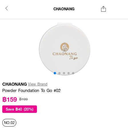
CHAONANG
CHAONANG
View Brand
Powder Foundation To Go #02
฿159
฿199
Save
฿40 (20%)
NO.02