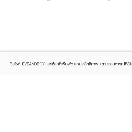
+4
เว็บไซต์ EVEANDBOY เราใช้คุกกี้เพื่อพัฒนาประสิทธิภาพ และประสบการณ์ที่ดี
ABOUT EVEANDBOY
CUS
Brand story
Online
Privacy Policy
Find a
Terms and Conditions
Contac
Sell on EVEANDBOY