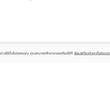
+3
ในการใช้เว็บไซต์ของคุณ คุณสามารถศึกษารายละเอียดได้ที่
เรียนรู้เกี่ยวกับคุกกี้ของเบรา
TOMER CARE
EVEANDBOY MEMBER
 Shopping
Member registration
 store
t us