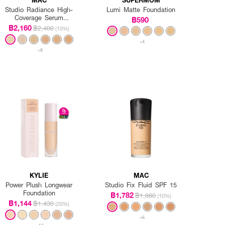
Studio Radiance High-
Lumi Matte Foundation
Coverage Serum
฿590
Foundation
฿2,160
฿2,400
(10%)
+4
+8
KYLIE
MAC
Power Plush Longwear
Studio Fix Fluid SPF 15
Foundation
฿1,782
฿1,980
(10%)
฿1,144
฿1,430
(20%)
+6