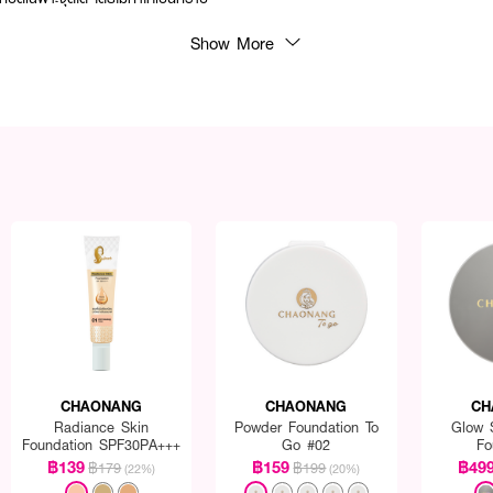
Show More
CHAONANG
CHAONANG
CH
Radiance Skin
Powder Foundation To
Glow 
Foundation SPF30PA+++
Go #02
Fo
฿139
฿159
฿49
฿179
฿199
(22%)
(20%)