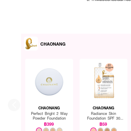
CHAONANG
CHAONANG
CHAONANG
Perfect Bright 2 Way
Radiance Skin
Powder Foundation
Foundation SPF 30
PA+++
฿399
฿59