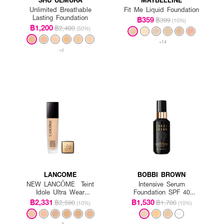
Unlimited Breathable
Fit Me Liquid Foundation
Lasting Foundation
฿359
฿399
(10%)
฿1,200
฿2,400
(50%)
+14
+2
LANCOME
BOBBI BROWN
NEW LANCÔME Teint
Intensive Serum
Idole Ultra Wear
Foundation SPF 40
Foundation SPF35
PA++++
฿2,331
฿1,530
฿2,590
฿1,700
(10%)
(10%)