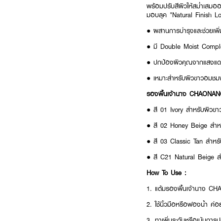
พร้อมปรับสีผิวให้สม่ำเสมออ
มอบลุค "Natural Finish L
● ผสานการบำรุงและช่วยเพิ่
● มี Double Moist Complex ช
● ปกป้องผิวคุณจากแสงแ
● เหมาะสำหรับผิวขาวอมชม
รองพื้นเจ้านาง CHAONANG 
● สี 01 Ivory สำหรับผิวข
● สี 02 Honey Beige สำหรั
● สี 03 Classic Tan สำหรั
● สี C21 Natural Beige ส
How To Use :
1. แต้มรองพื้นเจ้านาง CH
2. ใช้นิ้วมือหรือฟองน้ำ ค่
3. ทาเพิ่มระดับหรือเน้นการป