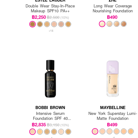
Double Wear Stay-In-Place
Long Wear Coverage
Makeup SPF10 PA++
Nourishing Foundation
฿2,250
฿490
฿2,500
(10%)
+14
BOBBI BROWN
MAYBELLINE
Intensive Serum
New York Superstay Lumi-
Foundation SPF 40
Matte Foundation
PA++++
฿2,835
฿499
฿3,150
(10%)
+6