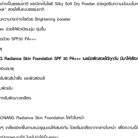
ย่างเป็นธรรมชาติ และมีเทคโนโลยี Silky Soft Dry Powder ช่วยดูดซึมความมันบนใบหน้า 
ook" สวยใสในแบบธรรมชาติ
มความกระจ่างใสด้วย Brightening booster
่วยให้ผิวเนียนนุ่ม ชุ่มชื้น
ดดด้วย SPF30 PA+++
พู
Radiance Skin Foundation SPF 30 PA+++ เนรมิตผิวสวยได้ทุกวัน มีมาให้เลือก
าวอมชมพู
บผิวสีน้ำผึ้ง และผิวสองสี
บผิวเข้ม
ำหรับผิวขาวเหลือง
AONANG Radiance Skin Foundation ให้ทั่วใบหน้า
อยๆ เกลี่ยรองพื้นตามแนวรูขุมขนให้เสมอกัน โดยเริ่มเกลี่ยจากกลางใบหน้า เพื่อความเป
กปิดเฉพาะจุดได้ โดยไม่ทำให้เป็นคราบ