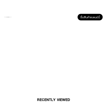
ซื้อสินค้าแบรนด์นี้
ผลลัพธ์ที่ได้ :
Charcoalogy Age Defense Daily Moisturizing Detox Body Lotion
โลชั่น
บำรุงผิวกายผสมถ่านไม้ไผ่ เนื้อบางเบา ซึมซาบเร็ว ไม่เหนียวเหนอะหนะ ปกป้องผิว
จากอากาศแห้ง ผสมสารสกัดชาเขียวและวิตามินอี ผสานความชุ่มชื้นจากน้ำมันโจโจ
บาที่อุดม ด้วยกรดไขมันชนิดต่างๆ ที่ช่วยบำรุงผิวให้ดูมีสุขภาพดี อ่อนเยาว์ และ
เรียบเนียนขึ้น
ส่วนผสมหลัก
ถ่านไม้ไผ่และใบแปะก๊วย
คุณสมบัติโดดเด่น
ดีท็อกซ์และเติมน้ำให้ผิว
RECENTLY VIEWED