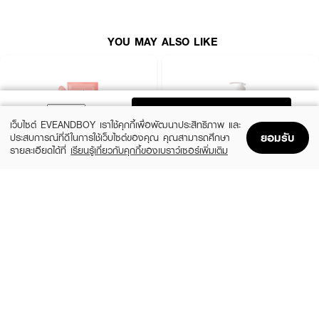
YOU MAY ALSO LIKE
ADD TO BAG
เว็บไซต์ EVEANDBOY เราใช้คุกกี้เพื่อพัฒนาประสิทธิภาพ และ
ยอมรับ
ประสบการณ์ที่ดีในการใช้เว็บไซต์ของคุณ คุณสามารถศึกษา
รายละเอียดได้ที่
เรียนรู้เกี่ยวกับคุกกี้ของเบราว์เซอร์เพิ่มเติม
Home
Home
Promotions
Promotions
Shopping Bag
Shopping Bag
Account
Account
BENICE
BATHOLOGY
Shower Cream Peachy Peach & Shea
BATHOLOGY PEONY Anti- Oxidant &
Butter
Nourishing Shower Gel
฿99
฿199
size 400 ML
1,000.00