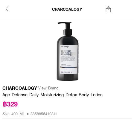
CHARCOALOGY
CHARCOALOGY
View Brand
Age Defense Daily Moisturizing Detox Body Lotion
฿329
Size 400 ML • 8858856410311