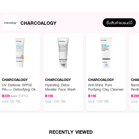
CHARCOALOGY
ซื้อสินค้าแบรนด์นี้
ผลลัพธ์ที่ได้ :
CHARCOALOGY Anti-Shine Pore Purifying Clay Cleanser
โคลนล้างหน้า
CHARCOALOGY
CHARCOALOGY
CHARCOALOGY
CHA
ผสมถ่านไม้ไผ่และดินขาวสำหรับผิวธรรมดาถึงผิวมัน เนิ้อกึ่งเจลใช้งานง่าย
UV Defense SPF50
Hydrating Detox
Anti-Shine Pore
Bamb
PA+++ Detoxifying Oil-
Micellar Face Wash
Purifying Clay Cleanser
Revit
ทำความสะอาดได้อย่างหมดจด แต่ไม่ทำให้ผิวหน้าแห้งตึง ด้วยถ่านไม้ไผ่และดินขาว
Free Daily Face Prote
Toni
(59%)
ช่วยดูดซับน้ำมันส่วนเกินและสิ่งตกค้างบนผิวหน้า ช่วยลดความมันและทำให้รูขุมขน
฿239
฿198
฿198
฿29
฿590
size 50 ML
size 100 ML
size 100 ML
size
แลดูเล็กลง ให้ผิวดูมีสุขภาพดีขึ้น เรียบเนียน ไม่หมองคล้ำ
RECENTLY VIEWED