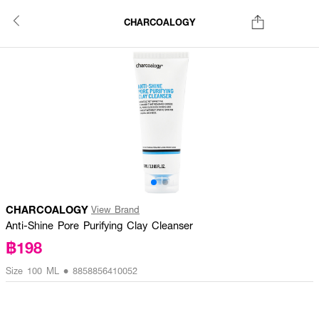
CHARCOALOGY
CHARCOALOGY
View Brand
Anti-Shine Pore Purifying Clay Cleanser
฿198
Size 100 ML • 8858856410052