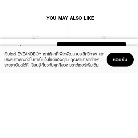
YOU MAY ALSO LIKE
ADD TO BAG
เว็บไซต์ EVEANDBOY เราใช้คุกกี้เพื่อพัฒนาประสิทธิภาพ และ
ยอมรับ
ประสบการณ์ที่ดีในการใช้เว็บไซต์ของคุณ คุณสามารถศึกษา
รายละเอียดได้ที่
เรียนรู้เกี่ยวกับคุกกี้ของเบราว์เซอร์เพิ่มเติม
Home
Home
Promotions
Promotions
Shopping Bag
Shopping Bag
Account
Account
CERAVE
CERAVE
SA Smoothing Cleanser
SA Smoothing Cleanser
฿570
฿830
size 236 ML
size 473 ML
• โคลนล้างหน้าผสมถ่านไม้ไผ่ สูตรลดความมัน และการเกิดสิว
• ทำความสะอาดได้อย่างหมดจด แต่ไม่ทำให้ผิวแห้งตึง
• ลดการอุดตัน ช่วยควบคุมความมัน และผิวดูเนียนเรียบขึ้น