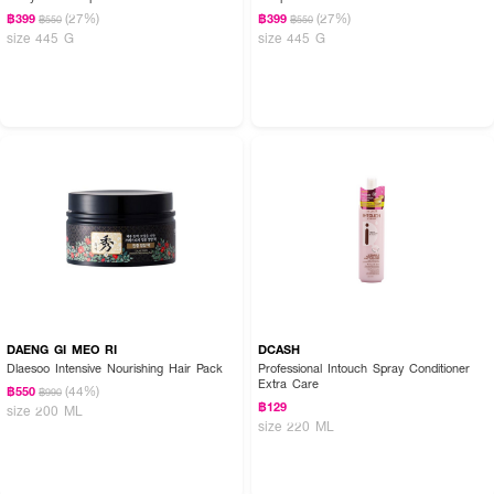
(27%)
(27%)
฿399
฿399
฿550
฿550
size 445 G
size 445 G
DAENG GI MEO RI
DCASH
Dlaesoo Intensive Nourishing Hair Pack
Professional Intouch Spray Conditioner
Extra Care
(44%)
฿550
฿990
฿129
size 200 ML
size 220 ML