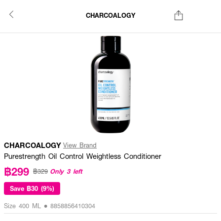
CHARCOALOGY
CHARCOALOGY
View Brand
Purestrength Oil Control Weightless Conditioner
฿299
Only 3 left
฿329
Save
฿30 (9%)
Size 400 ML • 8858856410304