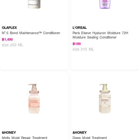
OLAPLEX
L'OREAL
Nº.5 Bond Maintenance™ Conditioner
Paris Elseve Hyaluron Moisture 72H
Moisture Sealing Conditioner
฿1,490
฿189
size 250 ML
size 375 ML
&HONEY
&HONEY
Melty Moist Repair Treatment
Deep Moist Treatment