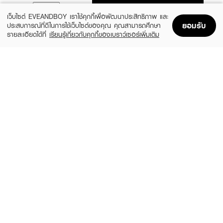
ADD TO BAG
เว็บไซต์ EVEANDBOY เราใช้คุกกี้เพื่อพัฒนาประสิทธิภาพ และ
ยอมรับ
ประสบการณ์ที่ดีในการใช้เว็บไซต์ของคุณ คุณสามารถศึกษา
รายละเอียดได้ที่
เรียนรู้เกี่ยวกับคุกกี้ของเบราว์เซอร์เพิ่มเติม
Home
Home
Promotions
Promotions
Shopping Bag
Shopping Bag
Account
Account
L'OREAL
TRESEMME
Elseve Fall Resist 3X Anti-Hairfall
Keratin Smooth Hair Conditioner
Conditioner-Scalp+Hair
(30%)
฿139
฿199
฿179
size 380 ML
size 375 ML
HONEYQUE
TSUBAKI