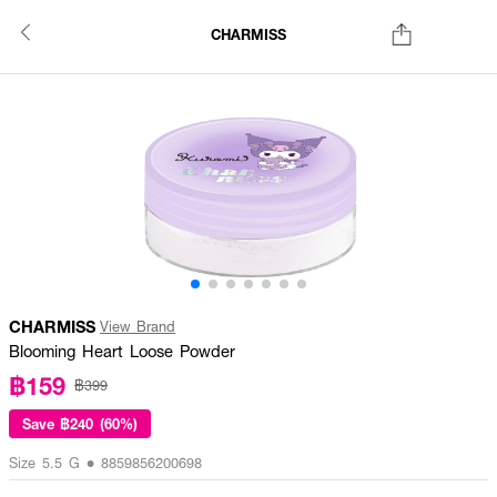
CHARMISS
CHARMISS
View Brand
Blooming Heart Loose Powder
฿159
฿399
Save
฿240 (60%)
Size 5.5 G • 8859856200698