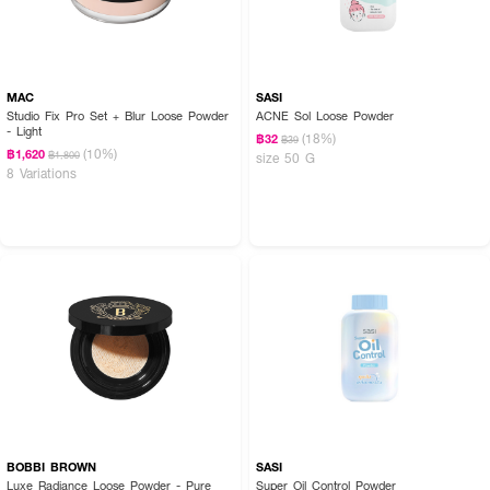
MAC
SASI
Studio Fix Pro Set + Blur Loose Powder
ACNE Sol Loose Powder
- Light
(18%)
฿32
฿39
(10%)
฿1,620
฿1,800
size 50 G
8 Variations
BOBBI BROWN
SASI
Luxe Radiance Loose Powder - Pure
Super Oil Control Powder