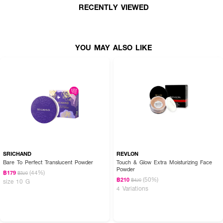
RECENTLY VIEWED
YOU MAY ALSO LIKE
SRICHAND
REVLON
Bare To Perfect Translucent Powder
Touch & Glow Extra Moisturizing Face
Powder
(44%)
฿179
฿320
(50%)
฿210
฿420
size 10 G
4 Variations