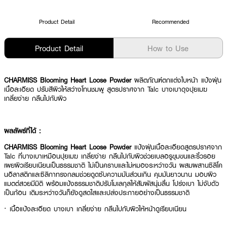
Product Detail
Recommended
Product Detail
How to Use
CHARMISS Blooming Heart Loose Powder
ผลิตภัณฑ์ตกแต่งใบหน้า แป้งฝุ่น
เนื้อละเอียด ปรับสีผิวให้สว่างโทนชมพู สูตรปราศจาก Talc บางเบาดุจปุยเมฆ
เกลี่ยง่าย กลืนไปกับผิว
ผลลัพธ์ที่ได้ :
CHARMISS Blooming Heart Loose Powder
แป้งฝุ่นเนื้อละเอียดสูตรปราศจาก
Talc ที่บางเบาเหมือนปุยเมฆ เกลี่ยง่าย กลืนไปกับผิวช่วยเบลอรูขุมขนและริ้วรอย
เผยผิวเรียบเนียนเป็นธรรมชาติ ไม่เป็นคราบและไม่หมองระหว่างวัน ผสมผสานซิลิโค
นอิลาสติกและซิลิกาทรงกลมช่วยดูดซับความมันส่วนเกิน คุมมันยาวนาน มอบผิว
แมตต์สวยมีมิติ พร้อมแป้งธรรมชาติปรับโมเลกุลให้สัมผัสนุ่มลื่น โปร่งเบา ไม่จับตัว
เป็นก้อน เติมระหว่างวันก็ยังดูสดใสและเปล่งประกายอย่างเป็นธรรมชาติ
· เนื้อแป้งละเอียด บางเบา เกลี่ยง่าย กลืนไปกับผิวให้หน้าดูเรียบเนียน
· ช่วยเบลอรูขุมขนและริ้วรอยให้ผิวดูเป็นธรรมชาติ