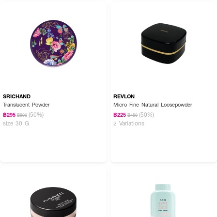
SRICHAND
REVLON
Translucent Powder
Micro Fine Natural Loosepowder
(50%)
(50%)
฿295
฿225
฿590
฿450
size 30 G
2 Variations