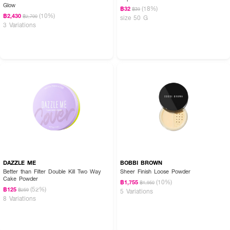
Glow
(18%)
฿32
฿39
(10%)
฿2,430
฿2,700
size 50 G
3 Variations
DAZZLE ME
BOBBI BROWN
Better than Filter Double Kill Two Way
Sheer Finish Loose Powder
Cake Powder
(10%)
฿1,755
฿1,950
(52%)
฿125
฿259
5 Variations
8 Variations