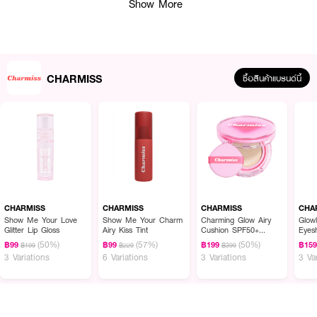
Show More
· สูตรปราศจาก Talc ปลอดภัยต่อผิว
· ผสานซิลิโคนอิลาสติกและซิลิกาทรงกลม ดูดซับความมันและคุมมันยาวนาน
· ไม่เป็นคราบ ไม่หมองระหว่างวัน
CHARMISS
ซื้อสินค้าแบรนด์นี้
· ให้ผิวแมตต์สวยมีมิติ พร้อมสัมผัสนุ่มลื่นแบบแป้งธรรมชาติ
· เติมระหว่างวันก็ไม่ทำให้ผิวดูหนักหรือหมอง
· เหมาะสำหรับทุกสภาพผิว โดยเฉพาะผิวมันและผิวผสม
· FDA Registration No. :
10-2-6800033317
How To Use :
CHARMISS
CHARMISS
CHARMISS
CHA
Show Me Your Love
Show Me Your Charm
Charming Glow Airy
Glow
ใช้พัฟแตะแป้งฝุ่นแล้วเกลี่ยให้ทั่วใบหน้าเบา ๆ เพื่อความเรียบเนียนและคุมมัน
Glitter Lip Gloss
Airy Kiss Tint
Cushion SPF50+
Eyes
PA++++
(50%)
(57%)
(50%)
฿99
฿99
฿199
฿15
฿199
฿229
฿399
3 Variations
6 Variations
3 Variations
3 Va