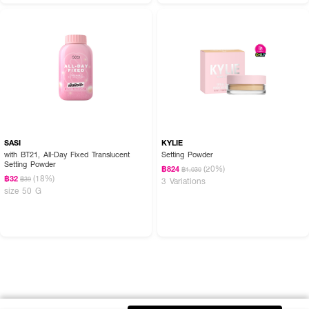
SASI
KYLIE
with BT21, All-Day Fixed Translucent
Setting Powder
Setting Powder
(20%)
฿824
฿1,030
(18%)
฿32
฿39
3 Variations
size 50 G