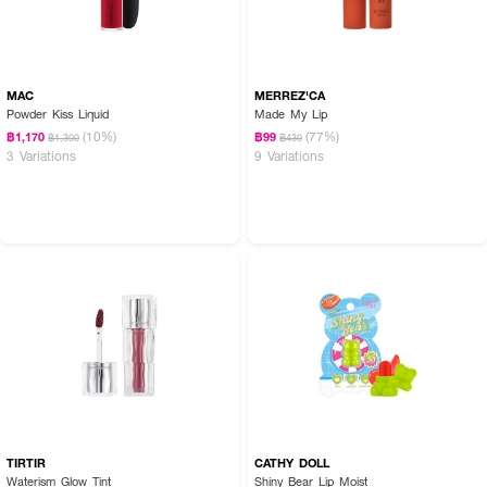
MAC
MERREZ'CA
Powder Kiss Liquid
Made My Lip
(10%)
(77%)
฿1,170
฿99
฿1,300
฿430
3 Variations
9 Variations
TIRTIR
CATHY DOLL
Waterism Glow Tint
Shiny Bear Lip Moist