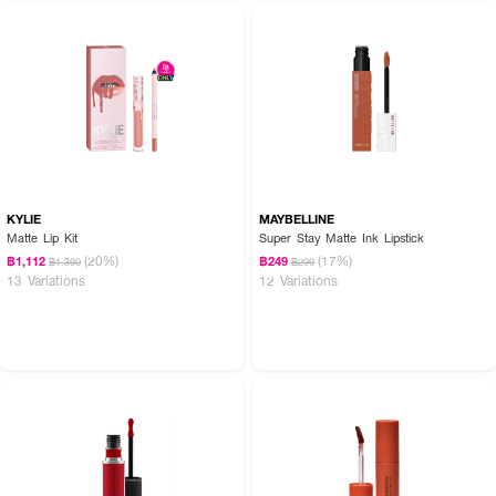
KYLIE
MAYBELLINE
Matte Lip Kit
Super Stay Matte Ink Lipstick
(20%)
(17%)
฿1,112
฿249
฿1,390
฿299
13 Variations
12 Variations