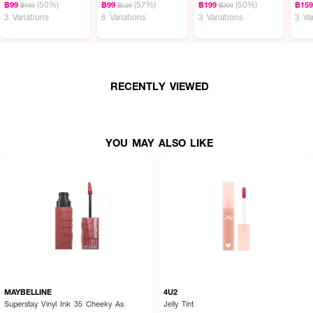
(50%)
(57%)
(50%)
฿99
฿99
฿199
฿15
฿199
฿229
฿399
3 Variations
6 Variations
3 Variations
3 Va
RECENTLY VIEWED
YOU MAY ALSO LIKE
MAYBELLINE
4U2
Superstay Vinyl Ink 35 Cheeky As
Jelly Tint