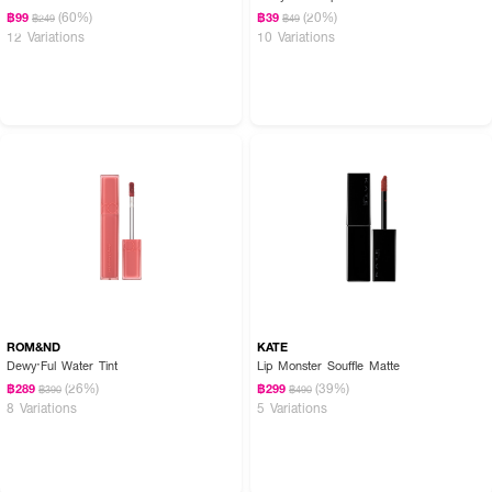
(60%)
(20%)
฿99
฿39
฿249
฿49
12 Variations
10 Variations
ROM&ND
KATE
Dewy·Ful Water Tint
Lip Monster Souffle Matte
(26%)
(39%)
฿289
฿299
฿390
฿490
8 Variations
5 Variations