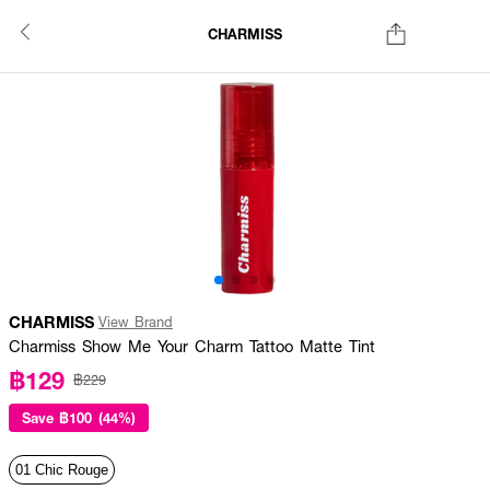
CHARMISS
CHARMISS
View Brand
Charmiss Show Me Your Charm Tattoo Matte Tint
฿129
฿229
Save
฿100 (44%)
01 Chic Rouge