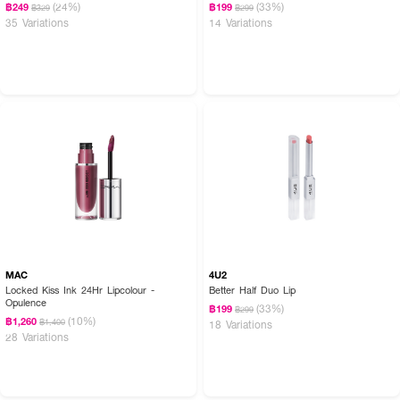
(24%)
(33%)
฿249
฿199
฿329
฿299
35 Variations
14 Variations
MAC
4U2
Locked Kiss Ink 24Hr Lipcolour -
Better Half Duo Lip
Opulence
(33%)
฿199
฿299
(10%)
฿1,260
฿1,400
18 Variations
28 Variations