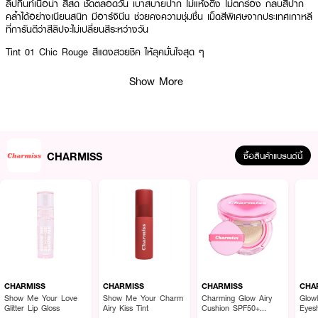
ลิปทินท์เนื้อน้ำ สีสด ชัดตลอดวัน เบาสบายปาก ไม่แห้งตึง ไม่ตกร่อง กลบสีปาก
คล้ําได้อย่างเนียนสนิท มีอาร์จินีน ช่วยคงความชุ่มชื่น เม็ดสีพิเศษจากประเทศเกาหลี
ที่การันตีว่าสีลิปจะไม่เปลี่ยนสีระหว่างวัน
Tint 01 Chic Rouge สีแดงสวยชิค ให้ลุคมั่นใจสุด ๆ
● ลิปทินท์เนื้อน้ำ Charmiss
Show More
● ไม่แห้งตึง ไม่ตกร่อง
● กลบสีปากคล้ํา
● ช่วยคงความชุ่มชื่น
CHARMISS
ซื้อสินค้าแบรนด์นี้
● เบอร์ 01 Chic Rouge
● ขนาด 2.4 g
How To Use :
สามารถทา Charmiss Show Me Your Charm Tattoo Matte Tint ลงริมฝีปาก
CHARMISS
CHARMISS
CHARMISS
CHA
ได้ทันทีโดยไม่ต้องทาลิปบำรุง เนื่องจากส่วนผสมอุดมไปด้วยสารให้ความชุ่มชื่น
Show Me Your Love
Show Me Your Charm
Charming Glow Airy
Glow
Glitter Lip Gloss
Airy Kiss Tint
Cushion SPF50+
Eyes
PA++++