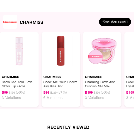
CHARMISS
ซื้อสินค้าแบรนด์นี้
CHARMISS
CHARMISS
CHARMISS
CHA
ผลลัพธ์ที่ได้ :
Show Me Your Love
Show Me Your Charm
Charming Glow Airy
Glow
Glitter Lip Gloss
Airy Kiss Tint
Cushion SPF50+
Eyes
CHARMISS Hyacherry Oil Control Primer
ไพรเมอร์คุมมันเนื้อสัมผัสบางเบา
PA++++
(50%)
(57%)
(50%)
฿99
฿99
฿199
฿15
฿199
฿229
฿399
แบบ Oil-in-Water มอบความรู้สึกสดชื่นสบายผิวตั้งแต่แรกสัมผัส พร้อมควบคุม
3 Variations
6 Variations
3 Variations
3 Va
ความมันและเบลอผิวทันที
· ไพรเมอร์คุมมัน เนื้อบางเบา
· ผิวดูเนียนใส ไม่เยิ้ม
RECENTLY VIEWED
· เบลอรูขุมขนแบบธรรมชาติ