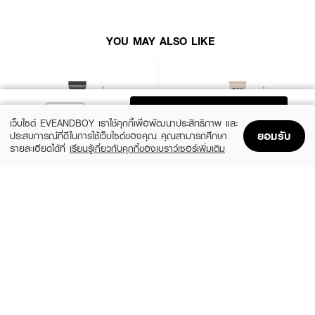
· เติมความชุ่มชื้นให้ผิว
· เมคอัพติดทน เรียบเนียนตลอดวัน
YOU MAY ALSO LIKE
· FDA Registration No. : 10-2-6800025144
How To Use :
ADD TO BAG
เว็บไซต์ EVEANDBOY เราใช้คุกกี้เพื่อพัฒนาประสิทธิภาพ และ
แต้มและเกลี่ยไพรเมอร์ให้ทั่วใบหน้า หรือเฉพาะบริเวณที่ต้องการก่อนลงเมคอัพ เพื่อ
ยอมรับ
ประสบการณ์ที่ดีในการใช้เว็บไซต์ของคุณ คุณสามารถศึกษา
ช่วยให้เมคอัพติดทนนานและผิวดูเรียบเนียนขึ้น
รายละเอียดได้ที่
เรียนรู้เกี่ยวกับคุกกี้ของเบราว์เซอร์เพิ่มเติม
Home
Home
Promotions
Promotions
Shopping Bag
Shopping Bag
Account
Account
IN2IT
MILLE
Primer++ PMP
Snail Bright Primer SPF15 PA+
(17%)
(40%)
฿199
฿599
฿239
฿999
size 15 G
2 Variations