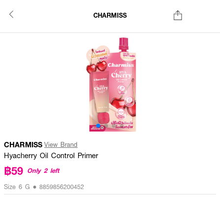
CHARMISS
CHARMISS
View Brand
Hyacherry Oil Control Primer
฿59
Only 2 left
Size 6 G • 8859856200452