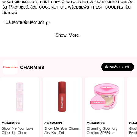
ผิวอย่างเป็นธรรมชาติ กันน้ำ กันเหงื่อ พิกเมนต์สีชัดทิ้งสเตนติดทนยาวนานตลอด
วัน ให้ความชุ่มชื้นด้วย COCONUT OIL พร้อมสัมผัส FRESH COOLING เย็น
สบายผิว
· บลัชสติ๊กเปลี่ยนสีตามค่า pH
· สูตรบางเบาไม่เหนียวเหนอะหนะ
Show More
· แต่งแต้มพวงแก้มให้ชมพูระเรื่อฉ่ำโกลว์
· สีผิวอย่างเป็นธรรมชาติ กันน้ำ กันเหงื่อ
· พิกเมนต์สีชัดทิ้งสเตนติดทนยาวนานตลอดวัน
CHARMISS
ซื้อสินค้าแบรนด์นี้
How To Use :
ใช้ทาตกแต่งบริเวณแก้มหรือริมฝีปาก
CHARMISS
CHARMISS
CHARMISS
CHA
Show Me Your Love
Show Me Your Charm
Charming Glow Airy
Glow
Glitter Lip Gloss
Airy Kiss Tint
Cushion SPF50+
Eyes
PA++++