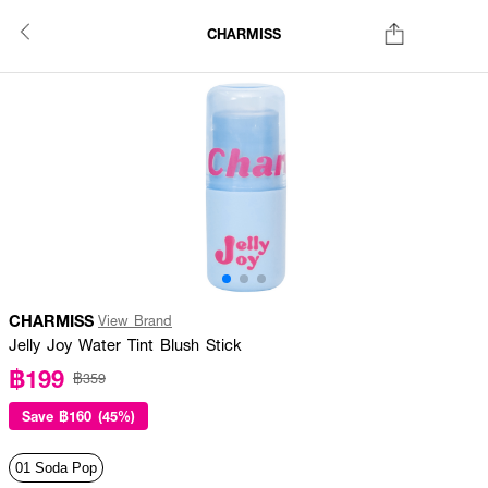
CHARMISS
CHARMISS
View Brand
Jelly Joy Water Tint Blush Stick
฿199
฿359
Save
฿160 (45%)
01 Soda Pop