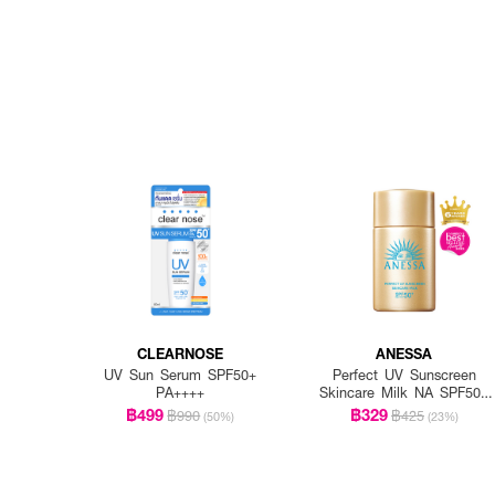
CLEARNOSE
ANESSA
UV Sun Serum SPF50+
Perfect UV Sunscreen
PA++++
Skincare Milk NA SPF50+
PA++++
฿499
฿329
฿990
฿425
(50%)
(23%)