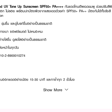
and UV Tone Up Sunscreen SPF50+ PA++++
กันแดดโทนอัพเฉดชมพู ช่วยปรับสีผิวใ
่วอก ไม่ลอย พร้อมปกป้องผิวจากแสงแดดด้วยค่า SPF50+ PA++ ป้องกันได้ทั้งรัง
ion
 ชุ่มชื้น และดูไบรท์ขึ้นอย่างเป็นธรรมชาติ
ินิชบางเบา ซอฟต์แมตต์ ไม่เหนอะหนะ
ะจ่างใสขึ้น ดูสดใสอย่างเป็นธรรมชาติ
่งหน้าในทุกวัน
: 10-2-6900010274
่อนออกแดดอย่างน้อย 15-30 นาที และทาซ้ำทุก 2 ชั่วโมง
Show More