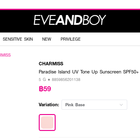
SENSITIVE SKIN
NEW
PRIVILEGE
RMISS
CHARMISS
Paradise Island UV Tone Up Sunscreen SPF50+
5 G • 8859856201138
฿59
Variation:
Pink Base