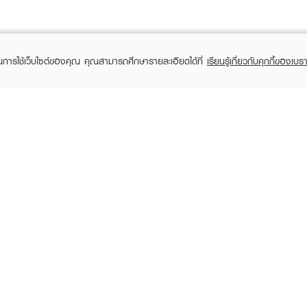
ในการใช้เว็บไซต์ของคุณ คุณสามารถศึกษารายละเอียดได้ที่
เรียนรู้เกี่ยวกับคุกกี้ของเบรา
TOMER CARE
EVEANDBOY MEMBER
 Shopping
Member registration
 store
t us