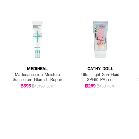
MEDIHEAL
CATHY DOLL
Madecassoside Moisture
Ultra Light Sun Fluid
Sun serum Blemish Repair
SPF50 PA++++
฿595
฿269
฿1,190
฿450
(50%)
(40%)