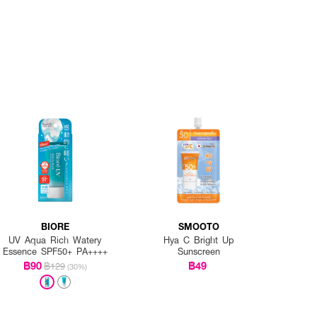
BIORE
SMOOTO
UV Aqua Rich Watery
Hya C Bright Up
Essence SPF50+ PA++++
Sunscreen
฿90
฿49
฿129
(30%)