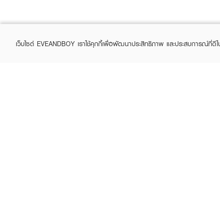
เว็บไซต์ EVEANDBOY เราใช้คุกกี้เพื่อพัฒนาประสิทธิภาพ และประสบการณ์ที่ดี
ABOUT EVEANDBOY
CUS
Brand story
Online
Privacy Policy
Find a
Terms and Conditions
Contac
Sell on EVEANDBOY
Whistleblowing