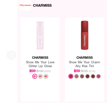
CHARMISS
CHARMISS
CHARMISS
Show Me Your Love
Show Me Your Charm
Glitter Lip Gloss
Airy Kiss Tint
฿99
฿99
฿199
฿229
(50%)
(57%)