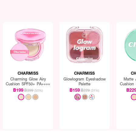
CHARMISS
CHARMISS
CH
Charming Glow Airy
Glowlogram Eyeshadow
Matte 
Cushion SPF50+ PA++++
Palette
Cushion
฿199
฿159
฿22
฿399
฿229
(50%)
(31%)