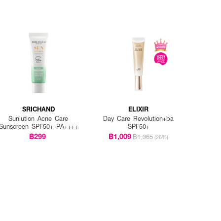
SRICHAND
ELIXIR
Sunlution Acne Care
Day Care Revolution+ba
Sunscreen SPF50+ PA++++
SPF50+
฿299
฿1,009
฿1,365
(26%)