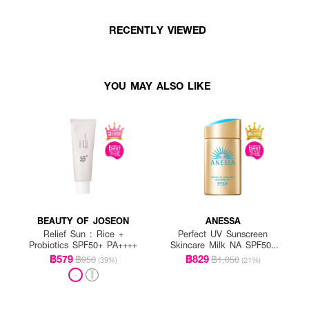
RECENTLY VIEWED
YOU MAY ALSO LIKE
BEAUTY OF JOSEON
ANESSA
Relief Sun : Rice +
Perfect UV Sunscreen
Probiotics SPF50+ PA++++
Skincare Milk NA SPF50+
PA++++
฿579
฿829
฿950
฿1,050
(39%)
(21%)