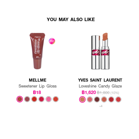
YOU MAY ALSO LIKE
MELLME
YVES SAINT LAURENT
Sweetener Lip Gloss
Loveshine Candy Glaze
฿18
฿1,620
฿1,800
(10%)
+4