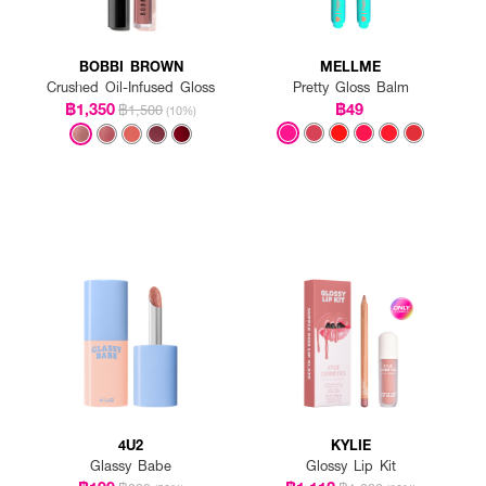
BOBBI BROWN
MELLME
Crushed Oil-Infused Gloss
Pretty Gloss Balm
฿1,350
฿49
฿1,500
(10%)
4U2
KYLIE
Glassy Babe
Glossy Lip Kit