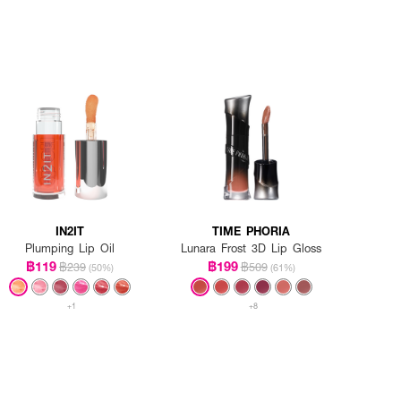
IN2IT
TIME PHORIA
Plumping Lip Oil
Lunara Frost 3D Lip Gloss
฿119
฿199
฿239
฿509
(50%)
(61%)
+1
+8