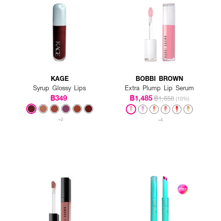
KAGE
BOBBI BROWN
Syrup Glossy Lips
Extra Plump Lip Serum
฿349
฿1,485
฿1,650
(10%)
+2
+4