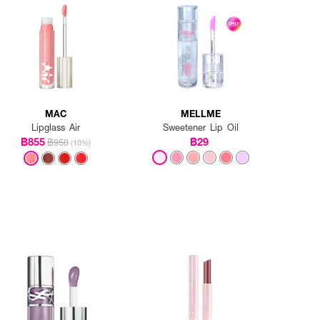
MAC
MELLME
Lipglass Air
Sweetener Lip Oil
฿855
฿29
฿950
(10%)