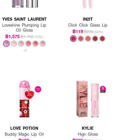
YVES SAINT LAURENT
IN2IT
Loveshine Plumping Lip
Click Click Glass Lip
Oil Gloss
฿119
฿239
(50%)
฿1,575
฿1,750
(10%)
+3
LOVE POTION
KYLIE
Buddy Magic Lip Oil
High Gloss