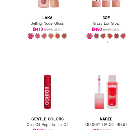
LAKA
3CE
Jelling Nude Gloss
Glazy Lip Glow
฿410
฿490
฿570
฿690
(28%)
(29%)
+4
GENTLE COLORS
NAREE
Ooh Oil Peptide Lip Oil
GLOSSY LIP OIL NO.01