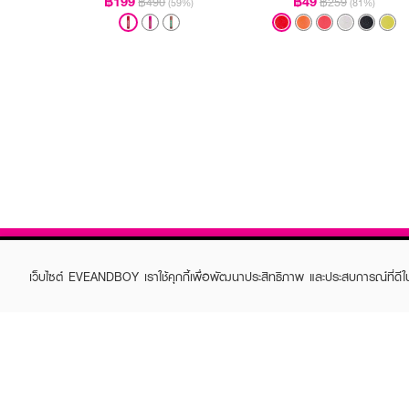
฿199
฿49
฿490
฿259
(59%)
(81%)
เว็บไซต์ EVEANDBOY เราใช้คุกกี้เพื่อพัฒนาประสิทธิภาพ และประสบการณ์ที่ดี
ABOUT EVEANDBOY
CUS
Brand story
Online