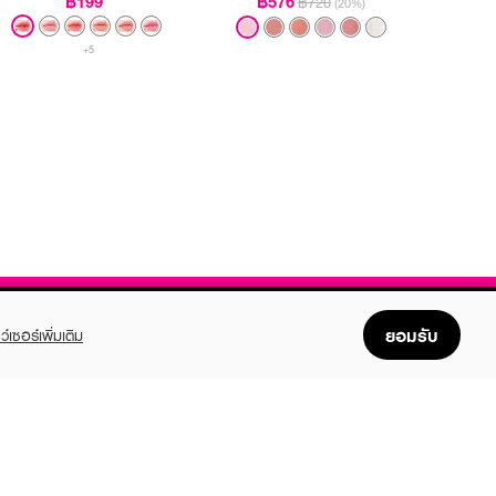
฿199
฿576
฿720
(20%)
+5
ยอมรับ
ว์เซอร์เพิ่มเติม
FOLLOW US