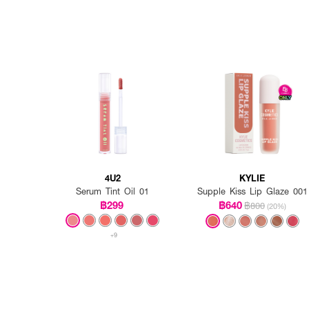
4U2
KYLIE
Serum Tint Oil 01
Supple Kiss Lip Glaze 001
฿299
฿640
฿800
(20%)
+9