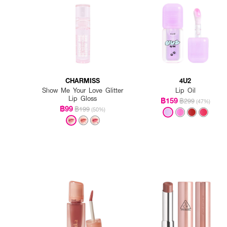
CHARMISS
4U2
Show Me Your Love Glitter
Lip Oil
Lip Gloss
฿159
฿299
(47%)
฿99
฿199
(50%)