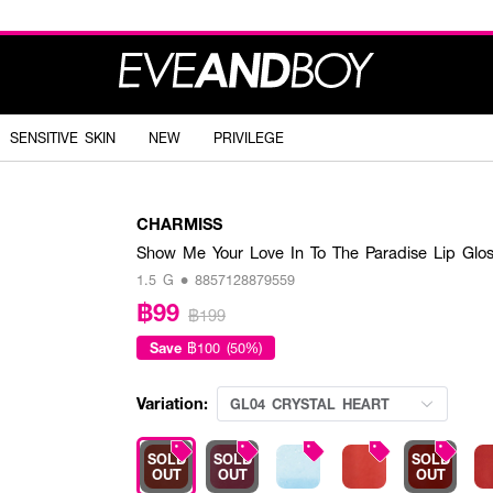
SENSITIVE SKIN
NEW
PRIVILEGE
CHARMISS
Show Me Your Love In To The Paradise Lip Glo
1.5 G • 8857128879559
฿99
฿199
Save
฿100 (50%)
Variation:
GL04 CRYSTAL HEART
SOLD
SOLD
SOLD
OUT
OUT
OUT