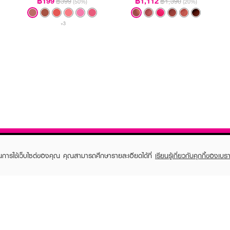
฿199
฿1,112
฿399
฿1,390
(50%)
(20%)
+3
ในการใช้เว็บไซต์ของคุณ คุณสามารถศึกษารายละเอียดได้ที่
เรียนรู้เกี่ยวกับคุกกี้ของเบรา
TOMER CARE
EVEANDBOY MEMBER
 Shopping
Member registration