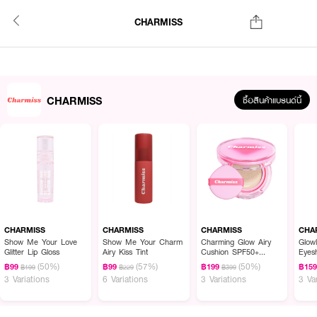
CHARMISS
CHARMISS
ซื้อสินค้าแบรนด์นี้
CHARMISS
CHARMISS
CHARMISS
CHA
Show Me Your Love
Show Me Your Charm
Charming Glow Airy
Glow
Glitter Lip Gloss
Airy Kiss Tint
Cushion SPF50+
Eyes
PA++++
(50%)
(57%)
(50%)
฿99
฿99
฿199
฿15
฿199
฿229
฿399
3 Variations
6 Variations
3 Variations
3 Va