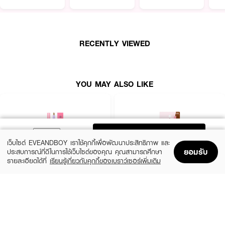
RECENTLY VIEWED
YOU MAY ALSO LIKE
ADD TO BAG
เว็บไซต์ EVEANDBOY เราใช้คุกกี้เพื่อพัฒนาประสิทธิภาพ และ
ยอมรับ
ประสบการณ์ที่ดีในการใช้เว็บไซต์ของคุณ คุณสามารถศึกษา
รายละเอียดได้ที่
เรียนรู้เกี่ยวกับคุกกี้ของเบราว์เซอร์เพิ่มเติม
Home
Home
Promotions
Promotions
Shopping Bag
Shopping Bag
Account
Account
MELLME
SASI
Eyebrow Pencil
Brow To Be Auto Pencil
(34%)
฿18
฿59
฿89
2 Variations
2 Variations