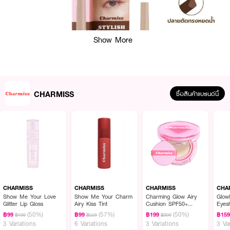
Show More
CHARMISS
ซื้อสินค้าแบรนด์นี้
ผลลัพธ์ที่ได้ :
CHARMISS Stylish Brow Auto Pencil
ดินสอเขียนคิ้วแบบออโต้เนื้อนุ่ม เขียน
ง่าย ด้วยหัวดินสอรูปทรงหยดน้ำ สามารถวาดรูปคิ้วได้สวยดั่งใจ ไม่จับตัวเป็นก้อน
CHARMISS
CHARMISS
CHARMISS
CHA
ขณะเขียนและไม่เป็นคราบ เนื้อสีชัดเป็นธรรมชาติ กันน้ำ กันเหงื่อ ติดทนยาวนาน 24
Show Me Your Love
Show Me Your Charm
Charming Glow Airy
Glow
Glitter Lip Gloss
Airy Kiss Tint
Cushion SPF50+
Eyes
ชั่วโมง มาพร้อมหัวแปรงทรงพุ่มนุ่มไม่บาดผิว เกลี่ยขนคิ้วได้สวยฟุ้งเป็นธรรมชาติ
PA++++
(50%)
(57%)
(50%)
฿99
฿99
฿199
฿15
฿199
฿229
฿399
3 Variations
6 Variations
3 Variations
3 Va