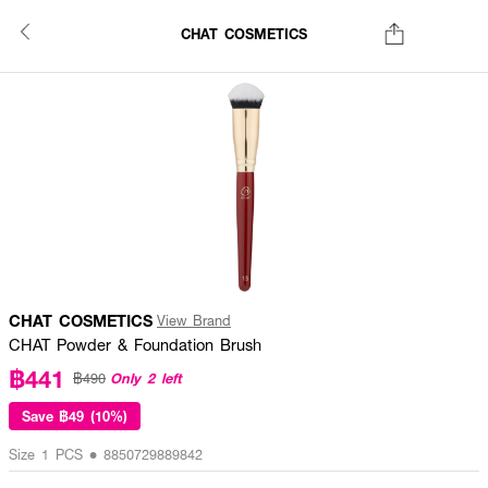
CHAT COSMETICS
CHAT COSMETICS
View Brand
CHAT Powder & Foundation Brush
฿441
Only 2 left
฿490
Save
฿49 (10%)
Size 1 PCS • 8850729889842