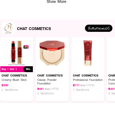
Show More
CHAT COSMETICS
ซื้อสินค้าแบรนด์นี้
Buy 1 Get 1
Mix
CHAT COSMETICS
CHAT COSMETICS
CHAT COSMETICS
CHA
Creamy Blush Stick
Classic Powder
Professional Foundation
Profe
Foundation
Conc
(10%)
฿590
฿711
฿790
(10%)
฿441
฿44
ผลลัพธ์ที่ได้ :
฿490
2 Variations
7 Variations
4 Variations
5 Va
•
CHAT Powder & Foundation Brush
แปรง
สำหรับลงแป้งฝุ่นอัดแข็ง หรือรองพื้น
ลงบริเวณใบหน้าได้ทั่ว ให้ประสิทธิภาพในการเกลี่ยนได้ดี
มอบการปกปิดอย่างสมบูรณ์
แบบ ออกแบบโดยน้องฉัตร
• 1PCS