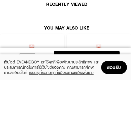
RECENTLY VIEWED
การดูแลแปรง
1.ควรทำความสะอาดด้วยสบู่เฉพาะสำหรับล้างแปรงแต่งหน้าเท่านั้น ซับน้ำออกจาก
หัวแปรงด้วยผ้าขนหนู
YOU MAY ALSO LIKE
2.จัดรูปทรงของหัวแปรงให้เข้าที่และวางราบไว้ในที่ๆร่มแสงแดดเพื่อตากให้แห้ง
3.หลีกเลี่ยงการตัดขนแปรง และห้ามใช้ไดร์เป่าผมเป่าขนแปรง
4.เป็นเรื่องปกติที่อาจจะมีขนแปรงหลุดร่วงบ้าง ไม่กระทบต่อการใช้งานของแปรง
ADD TO BAG
5.หากใช้แปรงทุกวัน ควรทำความสะอาดทุกๆ 3 สัปดาห์
เว็บไซต์ EVEANDBOY เราใช้คุกกี้เพื่อพัฒนาประสิทธิภาพ และ
ยอมรับ
ประสบการณ์ที่ดีในการใช้เว็บไซต์ของคุณ คุณสามารถศึกษา
How To Use :
รายละเอียดได้ที่
เรียนรู้เกี่ยวกับคุกกี้ของเบราว์เซอร์เพิ่มเติม
Home
Home
Promotions
Promotions
Shopping Bag
Shopping Bag
Account
Account
ใช้
CHAT Powder & Foundation Brush
สำหรับปัดแก้มหรือคอนทัวร์ ช่วยสร้าง
มิติบนใบหน้า
REAL TECHNIQUES
REAL TECHNIQUES
Powder Brush
Expert Concealer Brush
(20%)
(20%)
฿600
฿432
฿750
฿540
size 5.5 G
size 2.5 G