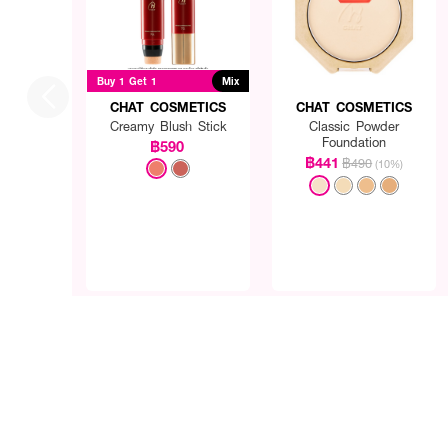
Buy 1 Get 1
Mix
CHAT COSMETICS
CHAT COSMETICS
Creamy Blush Stick
Classic Powder
Foundation
฿590
฿441
฿490
(10%)
● ฉัตร ดิ เอนด์เลส ลัค แอ
● แป้งมังกรฉัตร แป้งอัดแ
● SPF 15 PA+++
● เนื้อละเอียดเนียนพิเศษ
● ปกปิดริ้วรอยและจุดด่างด
● ให้งานผิว แลดูเป็นธรรมชา