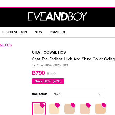
SENSITIVE SKIN
NEW
PRIVILEGE
METICS
CHAT COSMETICS
Chat The Endless Luck And Shine Cover Colla
12 G • 8859800200200
฿790
฿990
Save
฿200 (20%)
Variation:
No.1