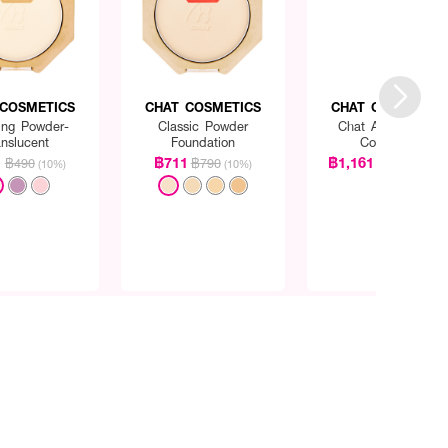
 COSMETICS
CHAT COSMETICS
CHAT COSMETICS
hing Powder-
Classic Powder
Chat Artist Brush
anslucent
Foundation
Collection
1
฿711
฿1,161
฿490
฿790
฿1,290
(10%)
(10%)
(10%