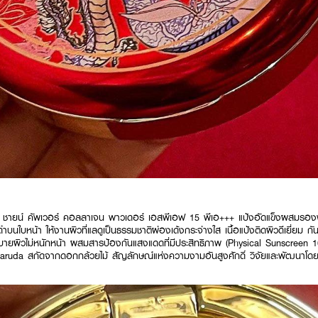
์ ชายน์ คัพเวอร์ คอลลาเจน พาวเดอร์ เอสพีเอฟ 15 พีเอ+++ แป้งอัดแข็งผสมรองพื้
ำบนใบหน้า ให้งานผิวที่แลดูเป็นธรรมชาติผ่องเด้งกระจ่างใส เนื้อแป้งติดผิวดีเยี่ยม กัน
บาสบายผิวไม่หนักหน้า ผสมสารป้องกันแสงแดดที่มีประสิทธิภาพ (Physical Sunscreen 
ruda สกัดจากดอกกล้วยไม้ สัญลักษณ์แห่งความงามอันสูงศักดิ์ วิจัยและพัฒนาโดยน