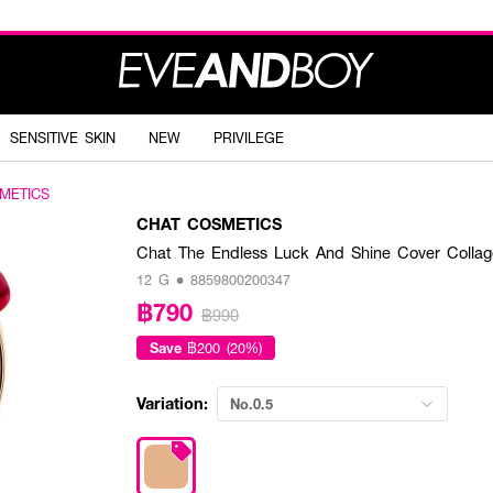
SENSITIVE SKIN
NEW
PRIVILEGE
METICS
CHAT COSMETICS
Chat The Endless Luck And Shine Cover Colla
12 G • 8859800200347
฿790
฿990
Save
฿200 (20%)
Variation:
No.0.5