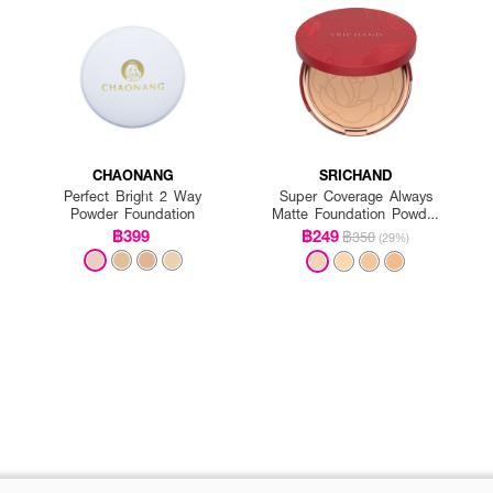
CHAONANG
SRICHAND
Perfect Bright 2 Way
Super Coverage Always
Powder Foundation
Matte Foundation Powder
SPF 35 PA++++
฿399
฿249
฿350
(29%)