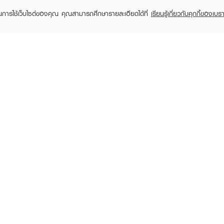
ในการใช้เว็บไซต์ของคุณ คุณสามารถศึกษารายละเอียดได้ที่
เรียนรู้เกี่ยวกับคุกกี้ของเบรา
TOMER CARE
EVEANDBOY MEMBER
 Shopping
Member registration
 store
t us