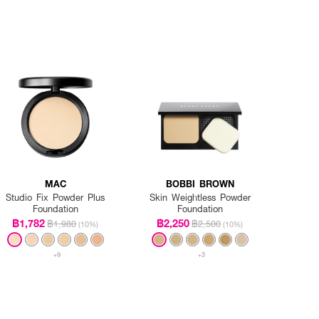
MAC
BOBBI BROWN
Studio Fix Powder Plus
Skin Weightless Powder
Foundation
Foundation
฿1,782
฿2,250
฿1,980
฿2,500
(10%)
(10%)
+9
+3