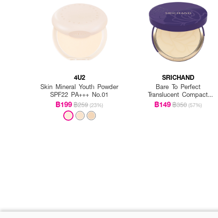
4U2
SRICHAND
Skin Mineral Youth Powder
Bare To Perfect
SPF22 PA+++ No.01
Translucent Compact
Powder
฿199
฿149
฿259
฿350
(23%)
(57%)