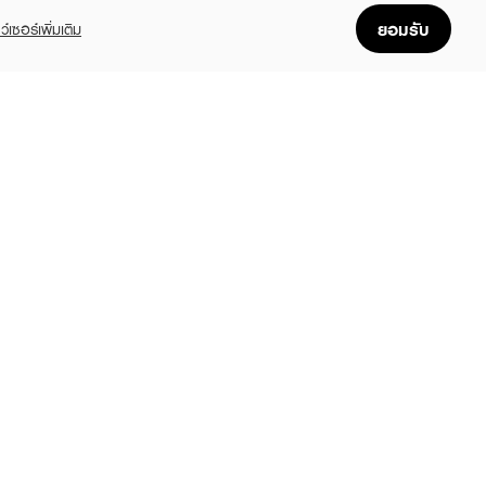
ยอมรับ
ว์เซอร์เพิ่มเติม
FOLLOW US
GET THE APP
Enjoyable, easy, and convenient