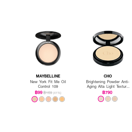
MAYBELLINE
CHO
New York Fit Me Oil
Brightening Powder Anti-
Control 109
Aging Alta Light Texture
Vitamin E
฿99
฿790
฿169
(41%)