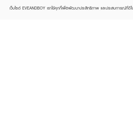
เว็บไซต์ EVEANDBOY เราใช้คุกกี้เพื่อพัฒนาประสิทธิภาพ และประสบการณ์ที่ดี
ABOUT EVEANDBOY
CUS
Brand story
Online
Privacy Policy
Find a
Terms and Conditions
Contac
Sell on EVEANDBOY
Whistleblowing