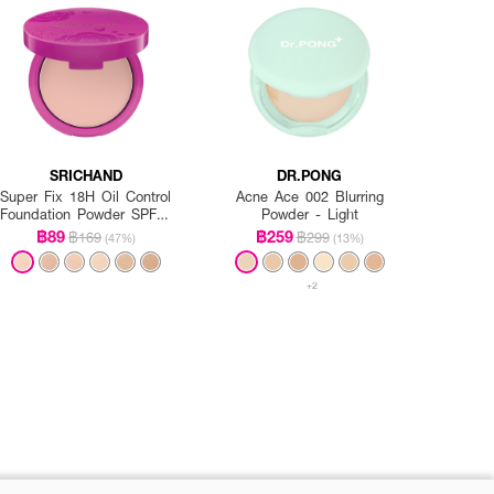
SRICHAND
DR.PONG
Super Fix 18H Oil Control
Acne Ace 002 Blurring
Foundation Powder SPF35
Powder - Light
PA+++
฿89
฿259
฿169
฿299
(47%)
(13%)
+2