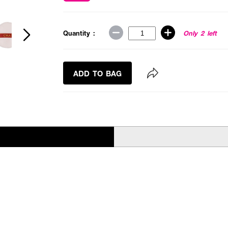
Quantity :
Only 2 left
ADD TO BAG