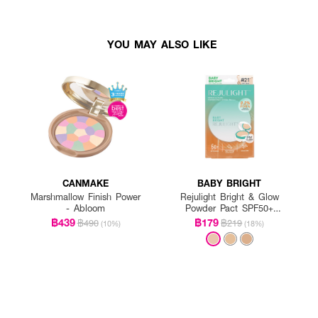
YOU MAY ALSO LIKE
CANMAKE
BABY BRIGHT
Marshmallow Finish Power
Rejulight Bright & Glow
- Abloom
Powder Pact SPF50+
PA++++
฿439
฿179
฿490
฿219
(10%)
(18%)