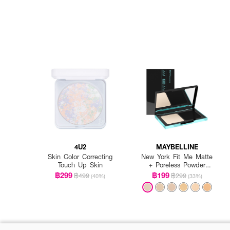
4U2
MAYBELLINE
Skin Color Correcting
New York Fit Me Matte
Touch Up Skin
+ Poreless Powder
Foundation SPF 44
฿299
฿199
฿499
฿299
(40%)
(33%)
PA++++ Ultmt TWC SPF