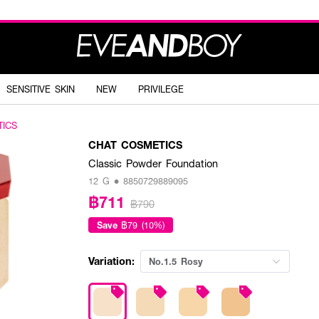
SENSITIVE SKIN
NEW
PRIVILEGE
TICS
CHAT COSMETICS
Classic Powder Foundation
12 G • 8850729889095
฿711
฿790
Save
฿79 (10%)
Variation:
No.1.5 Rosy