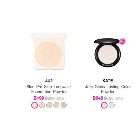
4U2
KATE
Skin Pro Skin Longwear
Jelly-Gloss Lasting Color
Foundation Powder
Powder
SPF50+ PA++++
฿199
฿648
฿299
฿720
(33%)
(10%)