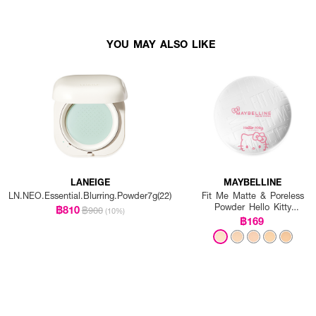
YOU MAY ALSO LIKE
LANEIGE
MAYBELLINE
LN.NEO.Essential.Blurring.Powder7g(22)
Fit Me Matte & Poreless
Powder Hello Kitty
฿810
฿900
(10%)
Collection
฿169