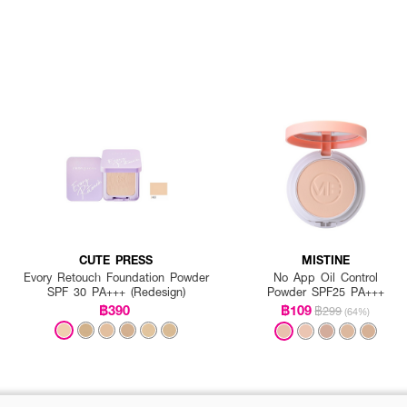
CUTE PRESS
MISTINE
Evory Retouch Foundation Powder
No App Oil Control
SPF 30 PA+++ (Redesign)
Powder SPF25 PA+++
฿390
฿109
฿299
(64%)