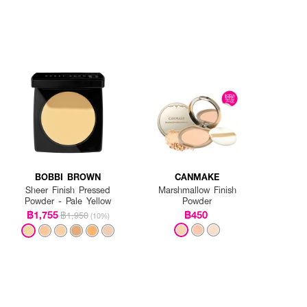
BOBBI BROWN
CANMAKE
Sheer Finish Pressed
Marshmallow Finish
Powder - Pale Yellow
Powder
฿1,755
฿450
฿1,950
(10%)