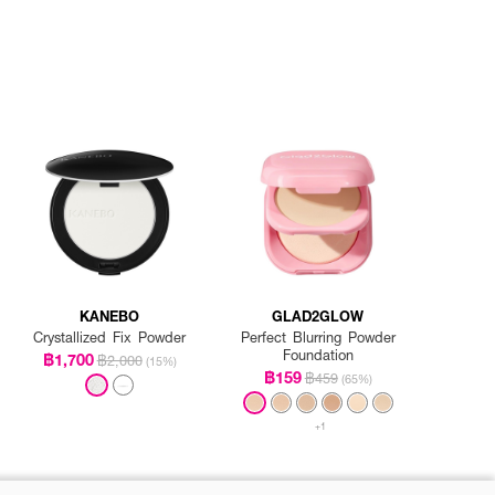
KANEBO
GLAD2GLOW
Crystallized Fix Powder
Perfect Blurring Powder
Foundation
฿1,700
฿2,000
(15%)
฿159
฿459
(65%)
+1