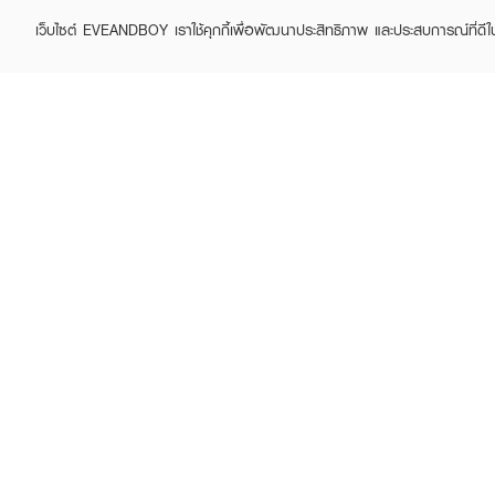
เว็บไซต์ EVEANDBOY เราใช้คุกกี้เพื่อพัฒนาประสิทธิภาพ และประสบการณ์ที่ดี
ABOUT EVEANDBOY
CUS
Brand story
Online