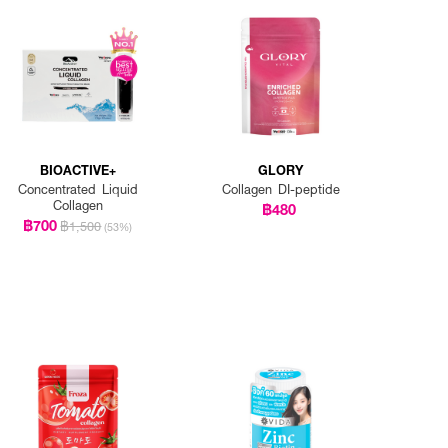
BIOACTIVE+
GLORY
Concentrated Liquid
Collagen DI-peptide
Collagen
฿480
฿700
฿1,500
(53%)