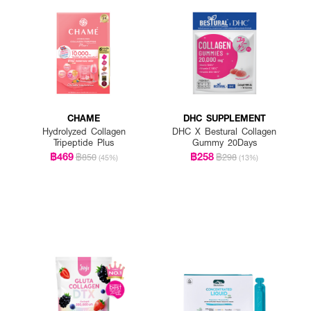
ือน้ำเย็น 150 ml.
CHAME
DHC SUPPLEMENT
Hydrolyzed Collagen
DHC X Bestural Collagen
Tripeptide Plus
Gummy 20Days
฿469
฿258
฿850
฿298
(45%)
(13%)