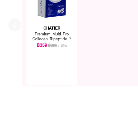
CHATIER
Premium Multi Pro
Collagen Tripeptide 7
Sachets
฿359
฿399
(10%)
How to Use :