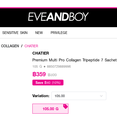
SENSITIVE SKIN
NEW
PRIVILEGE
COLLAGEN
/
CHATIER
CHATIER
Premium Multi Pro Collagen Tripeptide 7 Sachet
105 G • 8850729889996
฿359
฿399
Save
฿40 (10%)
Variation:
105.00
105.00 G