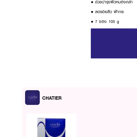
● ช่วยบำรุงผิวหมองคล้ำ
● ลดรอยสิว ฝ้ากระ
● 7 ซอง 105 g
CHATIER