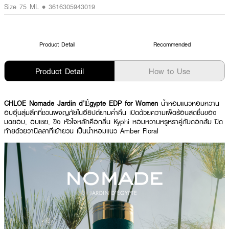
Size 75 ML • 3616305943019
Product Detail
Recommended
Product Detail
How to Use
CHLOE Nomade Jardin d’Égypte EDP for Women
น้ำหอมแนวหอมหวาน
อบอุ่นลุ่มลึกที่ชวนผจญภัยในอียิปต์ยามค่ำคืน เปิดด้วยความเผ็ดร้อนสดชื่นของ
มดยอบ, อบเชย, ขิง หัวใจหลักคือกลิ่น Kyphi หอมหวานหรูหราคู่กับดอกส้ม ปิด
ท้ายด้วยวานิลลาที่เย้ายวน เป็นน้ำหอมแนว Amber Floral