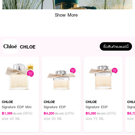
Show More
CHLOE
ซื้อสินค้าแบรนด์นี้
ผลลัพธ์ที่ได้ :
CHLOE Nomade Jardin d’Égypte EDP for Women
น้ำหอมเริ่มต้นด้วยกลิ่น
หอมสดชื่นของดอกแคสซีที่ผสานเข้ากับความสดชื่นของปาปิรัสอย่างลงตัว ชวนให้
CHLOE
CHLOE
CHLOE
CHL
นึกถึงสวนในฤดูร้อนยามรุ่งอรุณ เสริมด้วยกลิ่นหอมหวานของอินทผลัมตากแห้ง
Signature EDP Mini
Signature EDP
Signature EDP
Sign
และมะเดื่อฉ่ำๆ กลิ่นหอมค่อยๆ คลี่คลายไปสู่ความลึกซึ้งของกลิ่นคิฟี ซึ่งเป็นการ
(36%)
(20%)
(20%)
฿1,399
฿4,200
฿5,280
฿6,7
฿2,200
฿5,250
฿6,600
ผสมผสานน้ำมันหอมระเหยโบราณที่ผสานเปลือกอบเชยเข้ากับความหอมละมุนของ
size 20 ML
size 50 ML
size 75 ML
size
ไม้จันทน์และเมอร์ร่าห์ สุดท้ายนี้ กลิ่นหอมอันเป็นเอกลักษณ์ของไม้โซลาร์วูดผสาน
เข้ากับความนุ่มละมุนของน้ำมันไม้จันทน์และกลิ่นมัสค์จากแอมเบรตต์แอ็บโซลูต มอบ
ความเย้ายวนและลึกซึ้งที่ยากจะต้านทาน