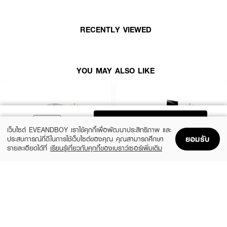
·
Top Notes (กลิ่นแรก): มดยอบ (Myrrh), อบเชย (Cinnamon), ขิง (Ginger) ให้
ความรู้สึกหอมเครื่องเทศอบอุ่นปนเผ็ด
RECENTLY VIEWED
·
Heart Notes (กลิ่นกลาง): ดอกส้มอียิปต์ (Orange Blossom), กลิ่นดั้งเดิม
Kyphi, Broom ให้ความหอมหวานเย้ายวนและหรูหรา
·
Base Notes (กลิ่นท้าย): วานิลลา (Vanilla), โอโปโพแนกซ์ (Opoponax), ไซเพรี
YOU MAY ALSO LIKE
ยล (Cypriol) ให้กลิ่นหอมอบอุ่นติดผิว
· FDA Registration No. : 10-2-6800040355
ADD TO BAG
How To Use :
เว็บไซต์ EVEANDBOY เราใช้คุกกี้เพื่อพัฒนาประสิทธิภาพ และ
ยอมรับ
ฉีดบริเวณที่มีอุณหภูมิสูงหรือจุดชีพจร เช่น ข้อมือ ข้อพับ ซอกคอใต้ใบหู
ประสบการณ์ที่ดีในการใช้เว็บไซต์ของคุณ คุณสามารถศึกษา
ไหปลาร้า เพราะจุดชีพจรจะทำให้กลิ่นน้ำหอมมีความฟุ้งกระจายและติดทนนาน
รายละเอียดได้ที่
เรียนรู้เกี่ยวกับคุกกี้ของเบราว์เซอร์เพิ่มเติม
Home
Home
Promotions
Promotions
Shopping Bag
Shopping Bag
Account
Account
CHLOE
YVES SAINT LAURENT
Signature EDP Mini
Libre EDP
(36%)
(10%)
฿1,399
฿3,555
฿2,200
฿3,950
size 20 ML
3 Variations