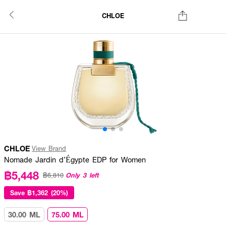
CHLOE
CHLOE
View Brand
Nomade Jardin d’Égypte EDP for Women
฿5,448
Only 3 left
฿6,810
Save
฿1,362 (20%)
30.00 ML
75.00 ML