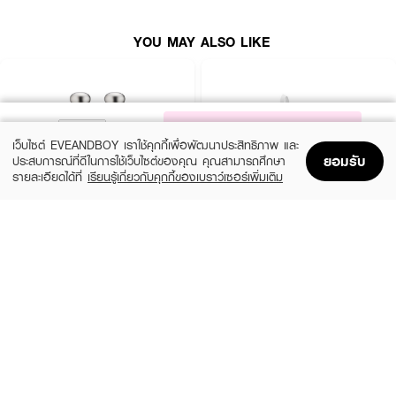
YOU MAY ALSO LIKE
NOTIFY ME
เว็บไซต์ EVEANDBOY เราใช้คุกกี้เพื่อพัฒนาประสิทธิภาพ และ
ยอมรับ
ประสบการณ์ที่ดีในการใช้เว็บไซต์ของคุณ คุณสามารถศึกษา
รายละเอียดได้ที่
เรียนรู้เกี่ยวกับคุกกี้ของเบราว์เซอร์เพิ่มเติม
Home
Home
Promotions
Promotions
Shopping Bag
Shopping Bag
Account
Account
ESTEE LAUDER
YVES SAINT LAURENT
Pleasures 30Ml Get 30Ml
Mini Libre and Rouge Pur Couture
Holiday Set XM24
฿2,800
(10%)
฿1,800
฿2,000
size 60 ML
size 2 PCS