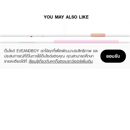
YOU MAY ALSO LIKE
NOTIFY ME
เว็บไซต์ EVEANDBOY เราใช้คุกกี้เพื่อพัฒนาประสิทธิภาพ และ
ยอมรับ
ประสบการณ์ที่ดีในการใช้เว็บไซต์ของคุณ คุณสามารถศึกษา
รายละเอียดได้ที่
เรียนรู้เกี่ยวกับคุกกี้ของเบราว์เซอร์เพิ่มเติม
Home
Home
Promotions
Promotions
Shopping Bag
Shopping Bag
Account
Account
EVEANDBOY BEAUTY
EVEANDBOY BEAUTY
Kabuki Professional Magic Brush
Blender Sponge Nude
How to Use :
(25%)
(25%)
฿299
฿299
฿399
฿399
size 1 PCS
size 0
ใช้
CHO Blend & Blur Sponge
สำหรับเกลี่ยรองพื้น คอนซีลเลอร์และครีมบลัช
นำไปชุบน้ำให้ฟองน้ำขยายตัวก่อนใช้