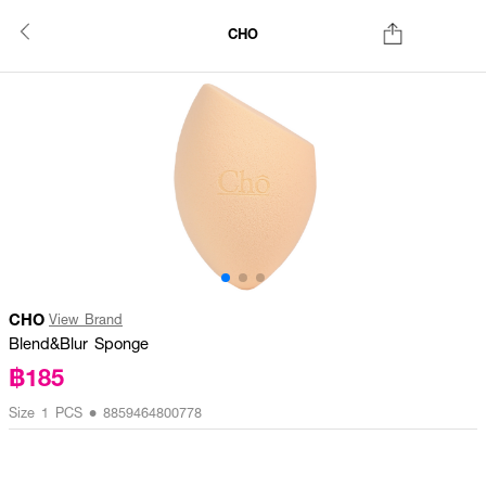
CHO
CHO
View Brand
Blend&Blur Sponge
฿185
Size 1 PCS • 8859464800778