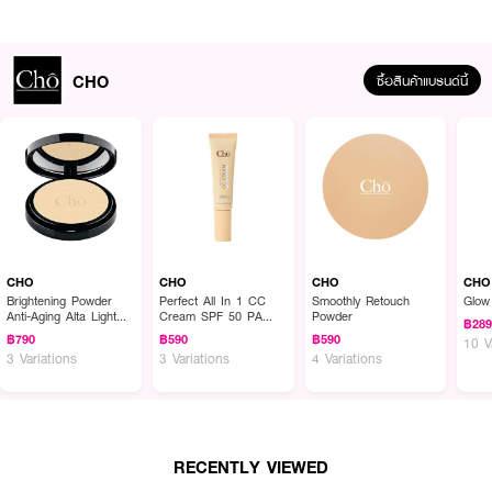
CHO
ซื้อสินค้าแบรนด์นี้
ผลลัพธ์ที่ได้ :
● เกลี่ยง่าย ไม่กินเนื้อรองพื้น
● ทรงหน้าตัด เข้าได้กับทุกซอกทุกมุมบนใบหน้า
● เนื้อฟองน้ำ นุ่มฟูเป็นพิเศษ
CHO
CHO
CHO
CHO
Brightening Powder
Perfect All In 1 CC
Smoothly Retouch
Glow 
● ไม่บาดหน้า
Anti-Aging Alta Light
Cream SPF 50 PA
Powder
฿28
Texture Vitamin E
+++
฿790
฿590
฿590
10 V
3 Variations
3 Variations
4 Variations
RECENTLY VIEWED