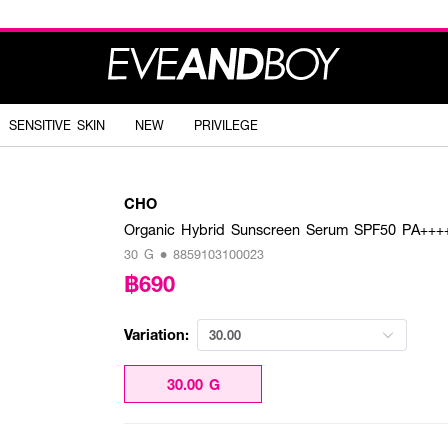
SENSITIVE SKIN
NEW
PRIVILEGE
CHO
Organic Hybrid Sunscreen Serum SPF50 PA+++
30 G • 8859103100023
฿690
Variation:
30.00
30.00 G