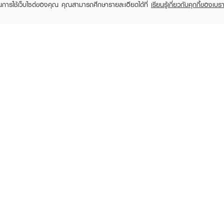
ในการใช้เว็บไซต์ของคุณ คุณสามารถศึกษารายละเอียดได้ที่
เรียนรู้เกี่ยวกับคุกกี้ของเบรา
TOMER CARE
EVEANDBOY MEMBER
 Shopping
Member registration
 store
t us