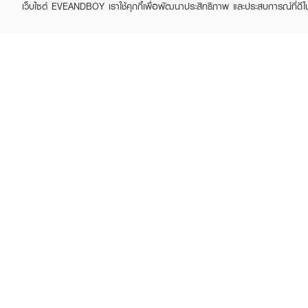
เว็บไซต์ EVEANDBOY เราใช้คุกกี้เพื่อพัฒนาประสิทธิภาพ และประสบการณ์ที่ดี
ABOUT EVEANDBOY
CUS
Brand story
Online
Privacy Policy
Find a
Terms and Conditions
Contac
Sell on EVEANDBOY
Whistleblowing