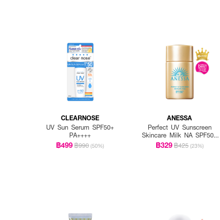
CLEARNOSE
ANESSA
UV Sun Serum SPF50+
Perfect UV Sunscreen
PA++++
Skincare Milk NA SPF50+
PA++++
฿499
฿329
฿990
฿425
(50%)
(23%)