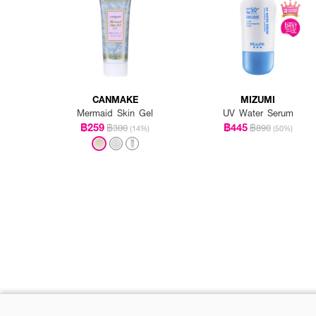
CANMAKE
MIZUMI
Mermaid Skin Gel
UV Water Serum
฿259
฿445
฿300
฿890
(14%)
(50%)