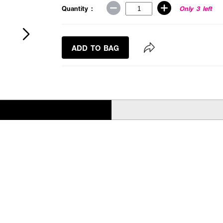
Quantity :
Only 3 left
ADD TO BAG