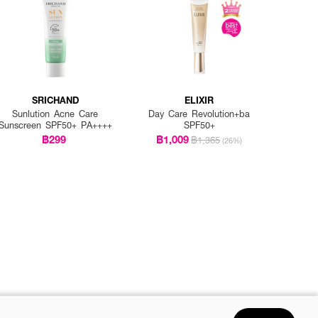
SRICHAND
ELIXIR
Sunlution Acne Care
Day Care Revolution+ba
Sunscreen SPF50+ PA++++
SPF50+
฿299
฿1,009
฿1,365
(26%)