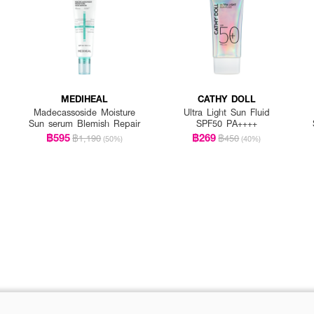
MEDIHEAL
CATHY DOLL
Madecassoside Moisture
Ultra Light Sun Fluid
Sun serum Blemish Repair
SPF50 PA++++
฿595
฿269
฿1,190
฿450
(50%)
(40%)