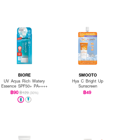
BIORE
SMOOTO
UV Aqua Rich Watery
Hya C Bright Up
Essence SPF50+ PA++++
Sunscreen
฿90
฿49
฿129
(30%)