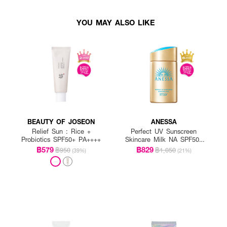
YOU MAY ALSO LIKE
BEAUTY OF JOSEON
ANESSA
Relief Sun : Rice +
Perfect UV Sunscreen
Probiotics SPF50+ PA++++
Skincare Milk NA SPF50+
PA++++
฿579
฿829
฿950
฿1,050
(39%)
(21%)