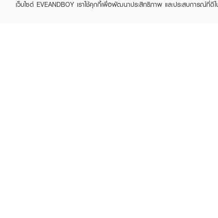
เว็บไซต์ EVEANDBOY เราใช้คุกกี้เพื่อพัฒนาประสิทธิภาพ และประสบการณ์ที่ดี
ABOUT EVEANDBOY
CUS
Brand story
Online
Privacy Policy
Find a
Terms and Conditions
Contac
Sell on EVEANDBOY
Whistleblowing