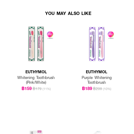
YOU MAY ALSO LIKE
EUTHYMOL
EUTHYMOL
Whitening Toothbrush
Purple Whitening
(Pink/White)
Toothbrush
฿159
฿189
฿179
฿209
(11%)
(10%)