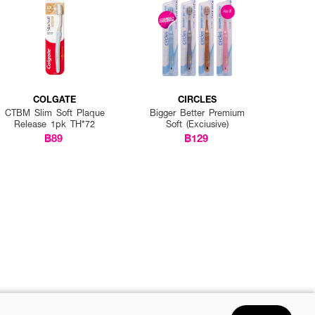
COLGATE
CIRCLES
CTBM Slim Soft Plaque
Bigger Better Premium
Release 1pk TH*72
Soft (Exciusive)
฿89
฿129