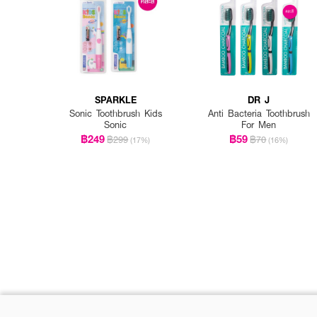
SPARKLE
DR J
Sonic Toothbrush Kids
Anti Bacteria Toothbrush
Sonic
For Men
฿249
฿59
฿299
฿70
(17%)
(16%)