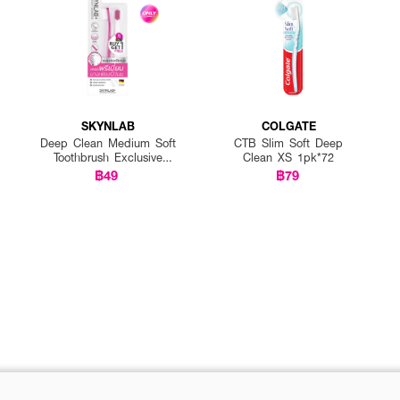
SKYNLAB
COLGATE
Deep Clean Medium Soft
CTB Slim Soft Deep
Toothbrush Exclusive
Clean XS 1pk*72
EVEANDBOY
฿49
฿79