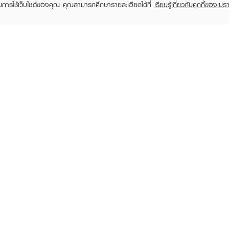
ในการใช้เว็บไซต์ของคุณ คุณสามารถศึกษารายละเอียดได้ที่
เรียนรู้เกี่ยวกับคุกกี้ของเบรา
TOMER CARE
EVEANDBOY MEMBER
 Shopping
Member registration
 store
t us