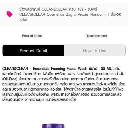
ซื้อผลิตภัณฑ์ CLEAN&CLEAR ครบ 169.- รับฟรี
CLEAN&CLEAR Cosmetics Bag x Proxie (Random) 1 ชิ้น/ออ
เดอร์
Product Detail
Recommended
Product Detail
How to Use
CLEAN&CLEAR - Essentials Foaming Facial Wash ขนาด 100 ML
คลีน
แอนด์เคลียร์ เอสเชนเซียล โฟมมิ่ง เฟเชียล วอซ เจลล้างหน้าสูตรปราศจากน้ำมัน
(Oil-Free) ช่วยทำความสะอาดขจัดสิ่งสกปรก และความมันส่วนเกินแบบหมดจด
ช่วยควบคุมความมันยาวนานตลอดวัน พร้อมส่วนผสมสารแอนไทด์-แบคทีเรีย ช่วย
ลดและป้องกันสาเหตุการเกิดสิว สิวเสี้ยน ให้ผิวหน้าสะอาดเคลียร์ใส โดยไม่ทำให้ผิว
เสียความชุ่มชื่นแห้งตึงฟลังล้าง พร้อมสารซาลิไซลิกแอซิด ช่วยจัดการสิวและสิว
เสี้ยนอันเนื่อง จากความมัน หน้าจึงสวยสะอาดใส