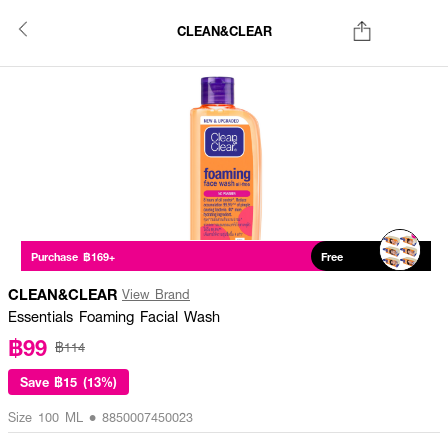
CLEAN&CLEAR
Purchase ฿169+
Free
CLEAN&CLEAR
View Brand
Essentials Foaming Facial Wash
฿99
฿114
Save
฿15 (13%)
Size 100 ML • 8850007450023