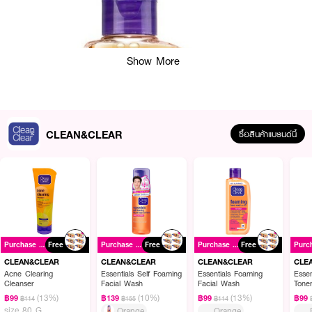
Show More
CLEAN&CLEAR
ซื้อสินค้าแบรนด์นี้
Purchase ฿169+
Free
Purchase ฿169+
Free
Purchase ฿169+
Free
CLEAN&CLEAR
CLEAN&CLEAR
CLEAN&CLEAR
CLE
Acne Clearing
Essentials Self Foaming
Essentials Foaming
Essen
Cleanser
Facial Wash
Facial Wash
Tone
(13%)
(10%)
(13%)
฿99
฿139
฿99
฿99
฿114
฿155
฿114
size 80 G
Orange
Orange