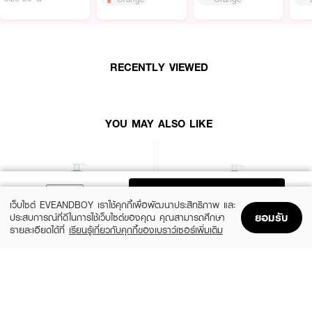
ผลลัพธ์ที่ได้ :
RECENTLY VIEWED
Clean & Clear Essentials Foaming Facial Cleanser 100ml
เจลล้างหน้าสูตร
ปราศจากน้ำมัน (Oil-Free) ช่วยทำความสะอาดขจัดสิ่งสกปรก และความมันส่วนเกิน
แบบหมดจด ช่วยควบคุมความมันนานยาวนานตลอดวัน พร้อมส่วนผสมสารแอน
ไทด์-แบคทีเรีย ช่วยลดและป้องกันสาเหตุการเกิดสิว สิวเสี้ยน ให้ผิวหน้าสะอาด
YOU MAY ALSO LIKE
เคลียร์ใส โดยไม่ทำให้ผิวเสียความชุ่มชื่นแห้งตึงหลังล้างหน้า
●
ควบคุมความมันยาวนานถึง 8 ชม.
●
ป้องกัน สิว สิวเสี้ยน โดยไม่ทำให้ผิวแห้งตึง
●
ผู้มีปัญหาผิวมัน สิว สิวเสี้ยน
ADD TO BAG
เว็บไซต์ EVEANDBOY เราใช้คุกกี้เพื่อพัฒนาประสิทธิภาพ และ
●
ขนาด 100 ML
ยอมรับ
ประสบการณ์ที่ดีในการใช้เว็บไซต์ของคุณ คุณสามารถศึกษา
รายละเอียดได้ที่
เรียนรู้เกี่ยวกับคุกกี้ของเบราว์เซอร์เพิ่มเติม
Home
Home
Promotions
Promotions
Shopping Bag
Shopping Bag
Account
Account
CERAVE
CERAVE
SA Smoothing Cleanser
SA Smoothing Cleanser
฿570
฿830
size 236 ML
size 473 ML