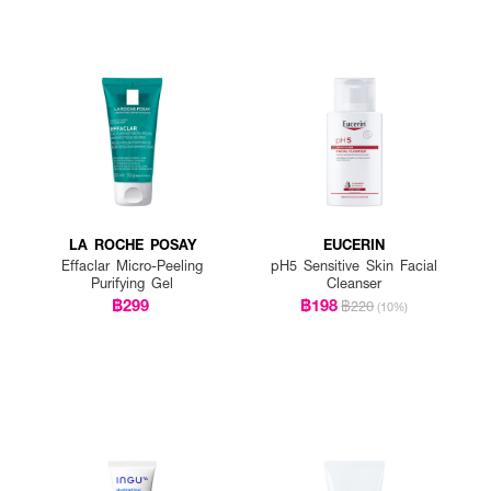
LA ROCHE POSAY
EUCERIN
Effaclar Micro-Peeling
pH5 Sensitive Skin Facial
Purifying Gel
Cleanser
฿299
฿198
฿220
(10%)