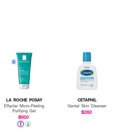
LA ROCHE POSAY
CETAPHIL
Effaclar Micro-Peeling
Gental Skin Cleanser
Purifying Gel
฿260
฿950