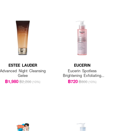
ESTEE LAUDER
EUCERIN
Advanced Night Cleansing
Eucerin Spotless
Gelee
Brightening Exfoliating
Cleansing Gel
฿1,980
฿720
฿2,200
฿800
(10%)
(10%)