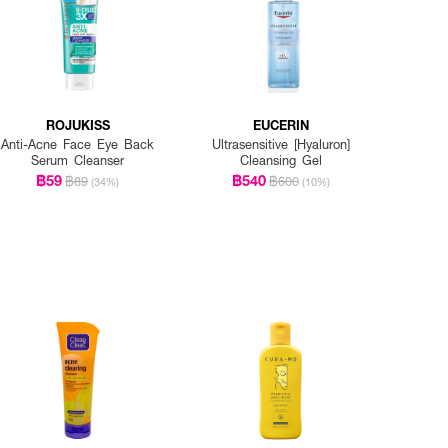
ROJUKISS
EUCERIN
Anti-Acne Face Eye Back
Ultrasensitive [Hyaluron]
Serum Cleanser
Cleansing Gel
฿59
฿540
฿89
฿600
(34%)
(10%)