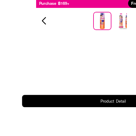
Purchase ฿169+
Fr
Product Detail