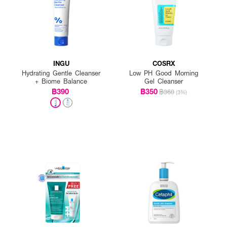
INGU
COSRX
Hydrating Gentle Cleanser
Low PH Good Morning
+ Biome Balance
Gel Cleanser
฿390
฿350
฿360
(3%)