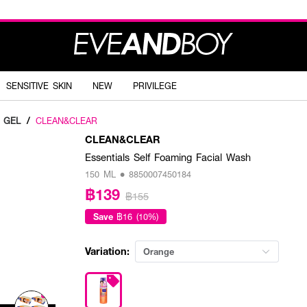
SENSITIVE SKIN
NEW
PRIVILEGE
 GEL
/
CLEAN&CLEAR
CLEAN&CLEAR
Essentials Self Foaming Facial Wash
150 ML • 8850007450184
฿139
฿155
Save
฿16 (10%)
Variation:
Orange