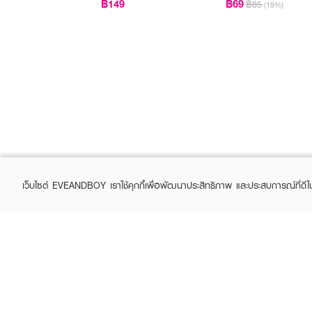
฿149
฿69
฿85
(19%)
เว็บไซต์ EVEANDBOY เราใช้คุกกี้เพื่อพัฒนาประสิทธิภาพ และประสบการณ์ที่ดี
ABOUT EVEANDBOY
CUS
Brand story
Online
Privacy Policy
Find a