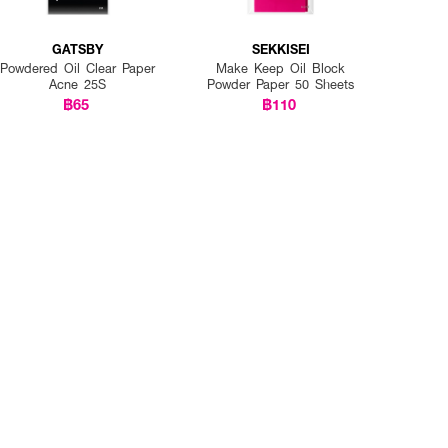
GATSBY
SEKKISEI
Powdered Oil Clear Paper
Make Keep Oil Block
Acne 25S
Powder Paper 50 Sheets
฿65
฿110