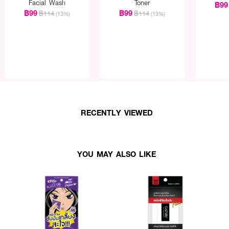
Facial Wash
Toner
฿99
฿99
฿99
฿114
฿114
(13%)
(13%)
RECENTLY VIEWED
YOU MAY ALSO LIKE