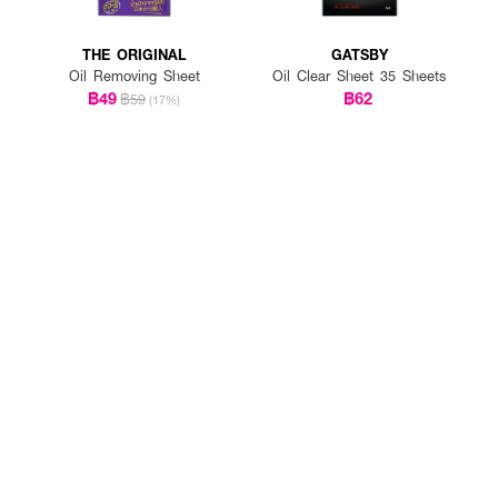
THE ORIGINAL
GATSBY
Oil Removing Sheet
Oil Clear Sheet 35 Sheets
฿49
฿62
฿59
(17%)