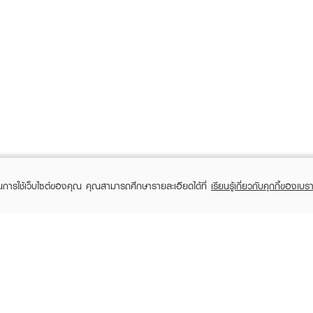
ในการใช้เว็บไซต์ของคุณ คุณสามารถศึกษารายละเอียดได้ที่
เรียนรู้เกี่ยวกับคุกกี้ของเบรา
TOMER CARE
EVEANDBOY MEMBER
 Shopping
Member registration
 store