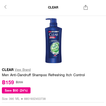
CLEAR
CLEAR
View Brand
Men Anti-Dandruff Shampoo Refreshing Itch Control
฿159
฿209
Save
฿50 (24%)
Size 390 ML • 8851932453738