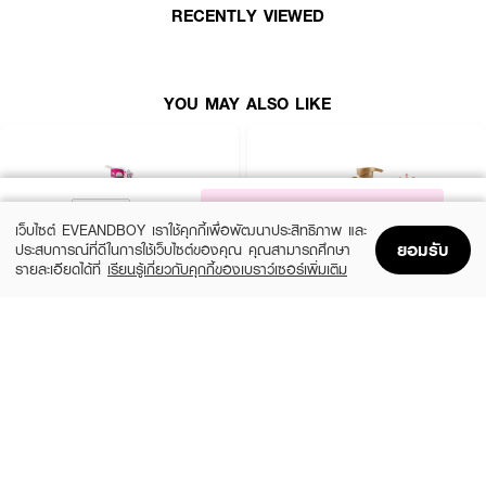
RECENTLY VIEWED
● พร้อมกลิ่นที่หอมสดชื่น ในทุกครั้งที่ใช้
● มั่นใจได้ 100% ว่ารังแคจะไม่ย้อนกลับมา
● ขนาด 390ml.
YOU MAY ALSO LIKE
How to Use :
ชโลม
CLEAR Men Anti-Dandruff Shampoo Refreshing Itch Control
ลงบน
ผมเปียก นวดทั่วหนังศีรษะและเส้นผม แล้วล้างออก สระซ้ำได้ตามต้องการ ควรใช้
เป็นประจำทุกวัน
NOTIFY ME
เว็บไซต์ EVEANDBOY เราใช้คุกกี้เพื่อพัฒนาประสิทธิภาพ และ
ยอมรับ
ประสบการณ์ที่ดีในการใช้เว็บไซต์ของคุณ คุณสามารถศึกษา
รายละเอียดได้ที่
เรียนรู้เกี่ยวกับคุกกี้ของเบราว์เซอร์เพิ่มเติม
Home
Home
Promotions
Promotions
Shopping Bag
Shopping Bag
Account
Account
XEILTECH-EX
DAENG GI MEO RI
Professional Detox & Hydrate Micellar
Jingi Anti-Hair Loss Shampoo
Shampoo
(44%)
฿950
฿1,690
(49%)
฿179
฿350
size 500 ML
size 500 ML