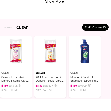
Show More
CLEAR
ซื้อสินค้าแบรนด์นี้
ผลลัพธ์ที่ได้ :
CLEAR Men Anti-Dandruff Shampoo Refreshing Itch Control
สยบความคัน
CLEAR
CLEAR
CLEAR
ขจัดรังแคได้อย่างดีเยี่ยม แชมพูขจัดรังแค ที่มี ทริปเปิ้ล แอนตี้แดนดรัฟ เทคโนโลยี
Sakura Fresh Anti
48HR Itch Free Anti
Men Anti-Dandruff
Dandruff Scalp Care
Dandruff Scalp Care
Shampoo Refreshing
พร้อมพลัง x10 ผสานด้วยยูคาลิปตัสและทรอปิคอลทรี ช่วยเข้าบำรุง สยบคัน
Shampoo (Twinpack)
Shampoo (Twinpack)
Itch Control
(27%)
(27%)
(24%)
พร้อมกลิ่นที่หอมสดชื่น มั่นใจ100% รังแคไม่ย้อนกลับมาอีก
฿189
฿189
฿159
฿259
฿259
฿209
350ml. x 2pcs. 700
370ml. x 2pcs.
size 350 ML
size 740 ML
size 390 ML
ML
● เคลียร์ เมน แอนตี้แดนดรัฟ แชมพู รีเฟรชชิ่ง อิช คอนโทรล
●แชมพูขจัดรังแค ที่มีทริปเปิ้ล แอนตี้แดนดรัฟ เทคโนโลยี พร้อมพลัง x10
● ผสานด้วยยูคาลิปตัสและทรอปิคอลทรี ช่วยเข้าบำรุง และสยบความคัน