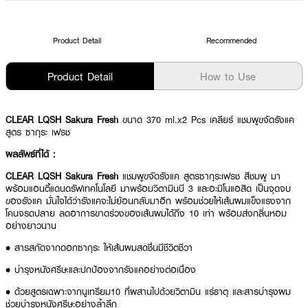
Product Detail
Recommended
Product Detail
How to Use
CLEAR LQSH Sakura Fresh
ขนาด 370 ml.x2 Pcs เคลียร์ แชมพูขจัดรังแค
สูตร ซากุระ เฟรช
ผลลัพธ์ที่ได้ :
CLEAR LQSH Sakura Fresh
แชมพูขจัดรังแค สูตรซากุระเฟรช สีชมพู มา
พร้อมแอนตี้แดนดรัฟเทคโนโลยี มาพร้อมวิตามินบี 3 และอะมิโนแอสิด เป็นจุดจบ
ของรังแค มั่นใจได้ว่ารังแคจะไม่ย้อนกลับมาอีก พร้อมช่วยให้เส้นผมแข็งแรงจาก
โคนจรดปลาย ลดอาการขาดร่วงของเส้นผมได้ถึง 10 เท่า พร้อมส่งกลิ่นหอม
อย่างยาวนาน
• สารสกัดจากดอกซากุระ ให้เส้นผมสดชื่นมีชีวิตชีวา
• บำรุงหนังศรีษะและปกป้องจากรังแคอย่างต่อเนื่อง
• ด้วยสูตรเฉพาะจากนูเทรียม10 ที่ผสานไปด้วยวิตามิน แร่ธาตุ และสารบำรุงผม
ช่วยบำรุงหนังศรีษะอย่างล้ำลึก