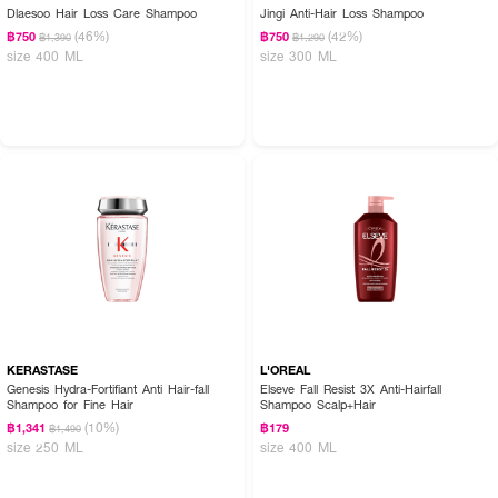
Dlaesoo Hair Loss Care Shampoo
Jingi Anti-Hair Loss Shampoo
(46%)
(42%)
฿750
฿750
฿1,390
฿1,290
size 400 ML
size 300 ML
KERASTASE
L'OREAL
Genesis Hydra-Fortifiant Anti Hair-fall
Elseve Fall Resist 3X Anti-Hairfall
Shampoo for Fine Hair
Shampoo Scalp+Hair
(10%)
฿1,341
฿179
฿1,490
size 250 ML
size 400 ML