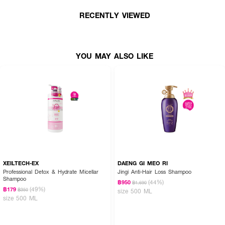
RECENTLY VIEWED
YOU MAY ALSO LIKE
XEILTECH-EX
DAENG GI MEO RI
Professional Detox & Hydrate Micellar
Jingi Anti-Hair Loss Shampoo
Shampoo
(44%)
฿950
฿1,690
(49%)
฿179
฿350
size 500 ML
size 500 ML