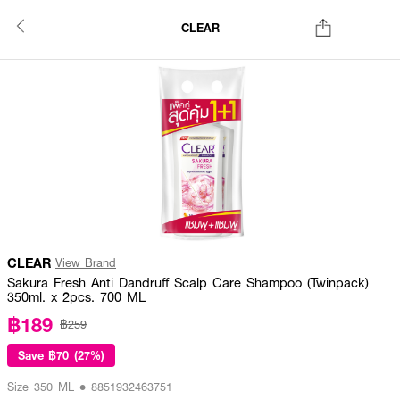
CLEAR
CLEAR
View Brand
Sakura Fresh Anti Dandruff Scalp Care Shampoo (Twinpack)
350ml. x 2pcs. 700 ML
฿189
฿259
Save
฿70 (27%)
Size 350 ML • 8851932463751