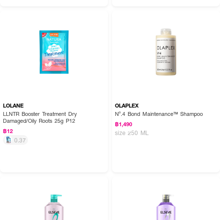
LOLANE
OLAPLEX
LLNTR Booster Treatment Dry
Nº.4 Bond Maintenance™ Shampoo
Damaged/Oily Roots 25g P12
฿1,490
฿12
size 250 ML
0.37