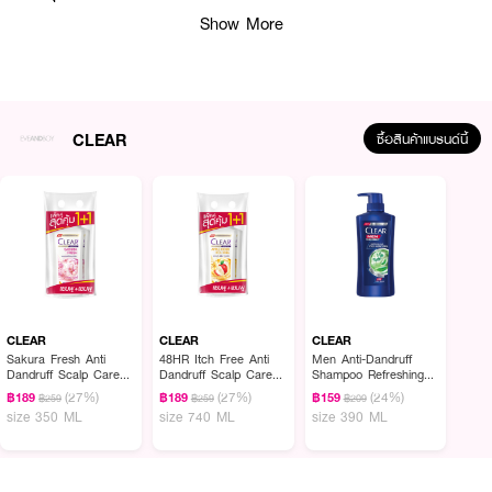
Show More
• เหมาะสำหรับทุกสภาพเส้นผมและหนังศรีษะ
• ขนาด 370 ml.x2 Pcs
How to Use :
ชโลม
CLEAR LQSH Sakura Fresh
ลงบนผมเปียก นวดทั่วหนังศีรษะและเส้นผม
CLEAR
ซื้อสินค้าแบรนด์นี้
แล้วล้างออก สระซ้ำได้ตามต้องการ
CLEAR
CLEAR
CLEAR
Sakura Fresh Anti
48HR Itch Free Anti
Men Anti-Dandruff
Dandruff Scalp Care
Dandruff Scalp Care
Shampoo Refreshing
Shampoo (Twinpack)
Shampoo (Twinpack)
Itch Control
(27%)
(27%)
(24%)
฿189
฿189
฿159
฿259
฿259
฿209
350ml. x 2pcs. 700
370ml. x 2pcs.
size 350 ML
size 740 ML
size 390 ML
ML