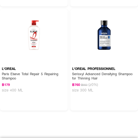
L'OREAL
L'OREAL PROFESSIONNEL
Paris Elseve Total Repair 5 Repairing
Serioxyl Advanced Densitying Shampoo
Shampoo
for Thinning Hair
(20%)
฿179
฿760
฿950
size 400 ML
size 300 ML