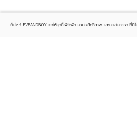
เว็บไซต์ EVEANDBOY เราใช้คุกกี้เพื่อพัฒนาประสิทธิภาพ และประสบการณ์ที่ดี
ABOUT EVEANDBOY
CUS
Brand story
Online
Privacy Policy
Find a
Terms and Conditions
Contac
Sell on EVEANDBOY
Whistleblowing