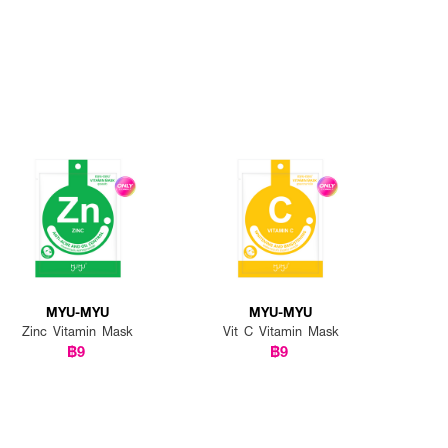
MYU-MYU
MYU-MYU
Zinc Vitamin Mask
Vit C Vitamin Mask
฿9
฿9