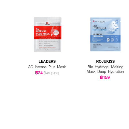
LEADERS
ROJUKISS
AC Intense Plus Mask
Bio Hydrogel Melting
Mask Deep Hydration
฿24
฿49
(51%)
฿159