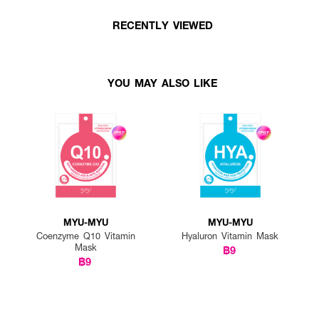
RECENTLY VIEWED
YOU MAY ALSO LIKE
MYU-MYU
MYU-MYU
Coenzyme Q10 Vitamin
Hyaluron Vitamin Mask
Mask
฿9
฿9