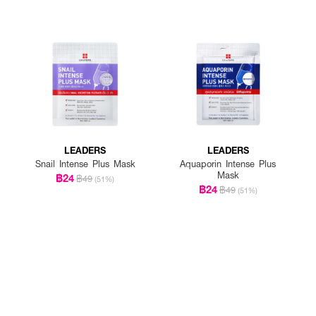
LEADERS
LEADERS
Snail Intense Plus Mask
Aquaporin Intense Plus
Mask
฿24
฿49
(51%)
฿24
฿49
(51%)